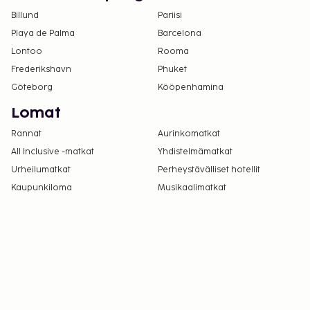
Billund
Pariisi
Playa de Palma
Barcelona
Lontoo
Rooma
Frederikshavn
Phuket
Göteborg
Kööpenhamina
Lomat
Rannat
Aurinkomatkat
All Inclusive -matkat
Yhdistelmämatkat
Urheilumatkat
Perheystävälliset hotellit
Kaupunkiloma
Musikaalimatkat