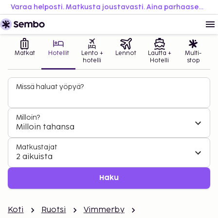
Varaa helposti. Matkusta joustavasti. Aina parhaaseen hintaan.
Matkat
Hotellit
Lento +
Lennot
Lautta +
Multi-
hotelli
Hotelli
stop
Missä haluat yöpyä?
Milloin?
Milloin tahansa
Matkustajat
2 aikuista
Haku
Koti
Ruotsi
Vimmerby