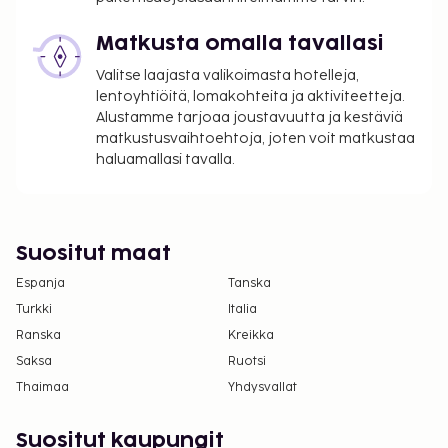
Yllä oleva luettelo ei ehkä kata kaikkea. Maksut ja
takuumaksut eivät välttämättä sisällä veroja, ja ne
Matkusta omalla tavallasi
saattavat muuttua.
Valitse laajasta valikoimasta hotelleja,
Enintään 2 korkeintaan 2 vuotta vanhaa lasta
lentoyhtiöitä, lomakohteita ja aktiviteetteja.
voi majoittua ilmaiseksi, kun he käyttävät
Alustamme tarjoaa joustavuutta ja kestäviä
vanhemman tai huoltajan huoneessa olevia
matkustusvaihtoehtoja, joten voit matkustaa
sänkyjä.
haluamallasi tavalla.
Lemmikkejä saa tuoda vain tiettyihin huoneisiin
(saat lisätietoja näistä maksuista lisämaksuja
koskevasta osiosta). Asiakkaat voivat pyytää
Suositut maat
tällaista huonetta ottamalla yhteyttä suoraan
majoituspaikkaan käyttämällä
Espanja
Tanska
varausvahvistuksessa olevia yhteystietoja.
Turkki
Italia
Kaikki maksut voidaan maksaa käteisettömillä
Ranska
Kreikka
maksutavoilla.
Saksa
Ruotsi
Thaimaa
Yhdysvallat
Suositut kaupungit