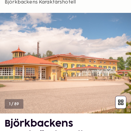
Björkbackens Karaktärshotell
1
/
89
Björkbackens