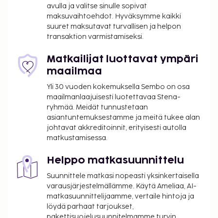
harrastuksiin/mukavuuksiin kuuluu vesipuisto
avulla ja valitse sinulle sopivat
(lisämaksusta) ja sauna. Tämän hotellin palveluihin
maksuvaihtoehdot. Hyväksymme kaikki
kuuluu muun muassa ilmainen langaton
suuret maksutavat turvallisen ja helpon
transaktion varmistamiseksi.
internetyhteys, pelihalli/-huone ja televisio yleisissä
tiloissa. Björkbackens Kök & Scen palvelee
Matkailijat luottavat ympäri
majoituspaikan asiakkaita tai voit hyödyntää
maailmaa
majoituspaikan välipalabaarin/delin. Baarissa voit
nauttia raikasta juotavaa. Ilmainen buffetaamiainen
Yli 30 vuoden kokemuksella Sembo on osa
tarjoillaan päivittäin klo 6.30–9.30. Hotelstars-
maailmanlaajuisesti luotettavaa Stena-
ryhmää. Meidät tunnustetaan
unioni määrittää majoituspaikkojen virallisen
asiantuntemuksestamme ja meitä tukee alan
tähtiluokituksen maassa: Ruotsi. Tämän
johtavat akkreditoinnit, erityisesti autolla
majoituspaikan tähtiluokitus on 4 tähteä.
matkustamisessa.
Lemmikit: 290 SEK per majoitustila per
yöpyminen
Helppo matkasuunnittelu
Avustajaeläimistä ei veloiteta lisämaksuja
Suunnittele matkasi nopeasti yksinkertaisella
Myöhäinen uloskirjautuminen (riippuu
varausjärjestelmällämme. Käytä Ameliaa, AI-
saatavuudesta): 300 SEK
matkasuunnittelijaamme, vertaile hintoja ja
Vauvansänky: 130.0 SEK per yöpyminen
löydä parhaat tarjoukset,
pakettisuojelusuunnitelmamme turvin.