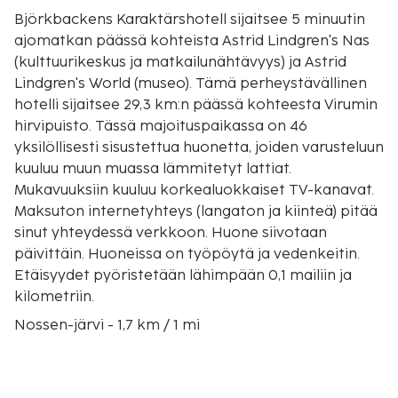
Björkbackens Karaktärshotell sijaitsee 5 minuutin
ajomatkan päässä kohteista Astrid Lindgren's Nas
(kulttuurikeskus ja matkailunähtävyys) ja Astrid
Lindgren's World (museo). Tämä perheystävällinen
hotelli sijaitsee 29,3 km:n päässä kohteesta Virumin
hirvipuisto. Tässä majoituspaikassa on 46
yksilöllisesti sisustettua huonetta, joiden varusteluun
kuuluu muun muassa lämmitetyt lattiat.
Mukavuuksiin kuuluu korkealuokkaiset TV-kanavat.
Maksuton internetyhteys (langaton ja kiinteä) pitää
sinut yhteydessä verkkoon. Huone siivotaan
päivittäin. Huoneissa on työpöytä ja vedenkeitin.
Etäisyydet pyöristetään lähimpään 0,1 mailiin ja
kilometriin.
Nossen-järvi - 1,7 km / 1 mi
Näktergalenin museo - 1,7 km / 1,1 mi
Vimmerbyn tori - 1,8 km / 1,1 mi
Astrid Lindgrenin lapsuudenkoti - 2,4 km / 1,5 mi