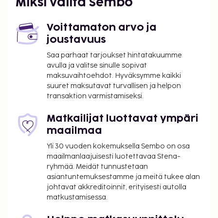
Miksi valita Sembo
suoritettavat maksut. Maksuihin saattaa sisältyä
sovellettavat verot:
Voittamaton arvo ja
Kaupungin perimä vero: 14.30 EUR per henkilö
joustavuus
per yö. Tätä veroa ei peritä alle 18 vuotta
Saa parhaat tarjoukset hintatakuumme
vanhoilta lapsilta.
avulla ja valitse sinulle sopivat
maksuvaihtoehdot. Hyväksymme kaikki
Tässä on mainittu kaikki majoituspaikan meille
suuret maksutavat turvallisen ja helpon
ilmoittamat maksut.
transaktion varmistamiseksi.
Kansallisten määräysten vuoksi käteismaksut
eivät voi ylittää 1000 EUR:n suuruista summaa
Matkailijat luottavat ympäri
tässä majoituspaikassa. Saat lisätietoja asiasta
maailmaa
ottamalla yhteyttä majoituspaikkaan
Yli 30 vuoden kokemuksella Sembo on osa
varausvahvistuksessa olevien tietojen avulla.
maailmanlaajuisesti luotettavaa Stena-
Majoituspaikan veloittamaan hintaan sisältyvät
ryhmää. Meidät tunnustetaan
pakolliset siivousmaksut.
asiantuntemuksestamme ja meitä tukee alan
johtavat akkreditoinnit, erityisesti autolla
matkustamisessa.