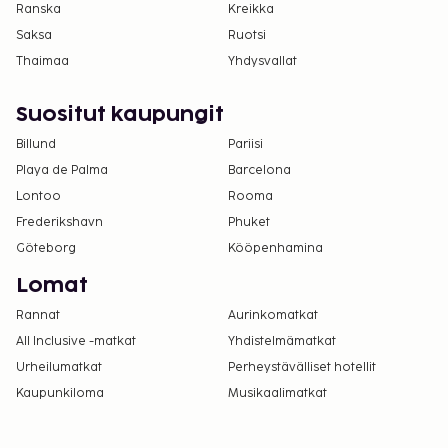
Ranska
Kreikka
Saksa
Ruotsi
Thaimaa
Yhdysvallat
Suositut kaupungit
Billund
Pariisi
Playa de Palma
Barcelona
Lontoo
Rooma
Frederikshavn
Phuket
Göteborg
Kööpenhamina
Lomat
Rannat
Aurinkomatkat
All Inclusive -matkat
Yhdistelmämatkat
Urheilumatkat
Perheystävälliset hotellit
Kaupunkiloma
Musikaalimatkat