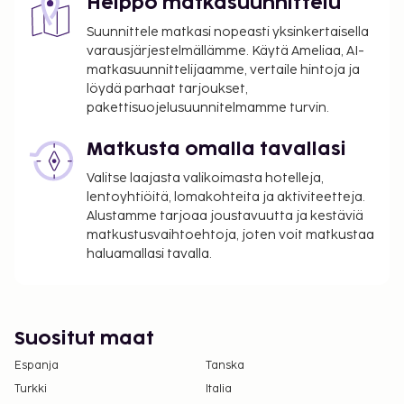
Helppo matkasuunnittelu
Suunnittele matkasi nopeasti yksinkertaisella
varausjärjestelmällämme. Käytä Ameliaa, AI-
matkasuunnittelijaamme, vertaile hintoja ja
löydä parhaat tarjoukset,
pakettisuojelusuunnitelmamme turvin.
Matkusta omalla tavallasi
Valitse laajasta valikoimasta hotelleja,
lentoyhtiöitä, lomakohteita ja aktiviteetteja.
Alustamme tarjoaa joustavuutta ja kestäviä
matkustusvaihtoehtoja, joten voit matkustaa
haluamallasi tavalla.
Suositut maat
Espanja
Tanska
Turkki
Italia