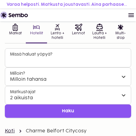
Varaa helposti. Matkusta joustavasti. Aina parhaaseen hintaan.
Matkat
Hotellit
Lento +
Lennot
Lautta +
Multi-
hotelli
Hotelli
stop
Missä haluat yöpyä?
Milloin?
Milloin tahansa
Matkustajat
2 aikuista
Haku
Koti
Charme Belfort Citycosy