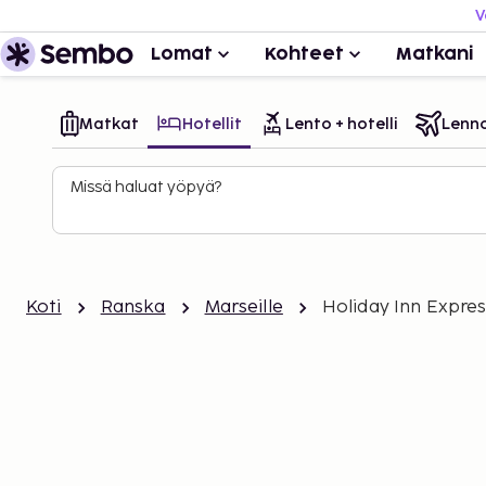
V
Lomat
Kohteet
Matkani
Matkat
Hotellit
Lento + hotelli
Lenn
Missä haluat yöpyä?
Koti
Ranska
Marseille
Holiday Inn Expres