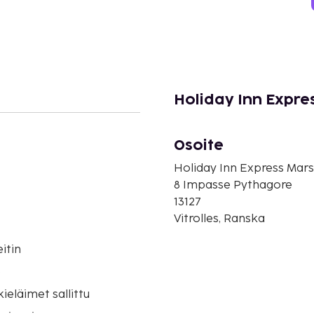
Holiday Inn Expres
Osoite
Holiday Inn Express Marse
8 Impasse Pythagore
13127
Vitrolles, Ranska
itin
o
eläimet sallittu