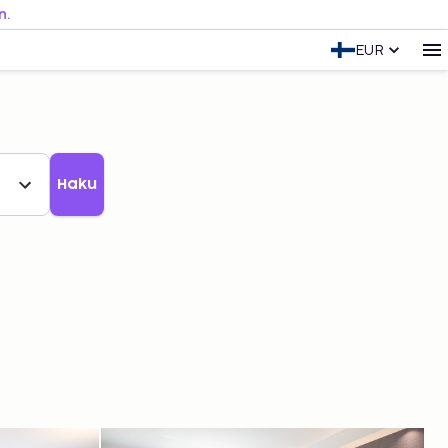
n.
EUR
Haku