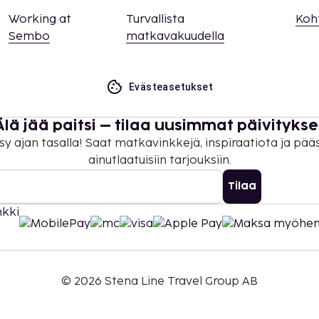
Working at
Turvallista
Koh
Sembo
matkavakuudella
Evästeasetukset
Älä jää paitsi – tilaa uusimmat päivitykse
sy ajan tasalla! Saat matkavinkkejä, inspiraatiota ja pää
ainutlaatuisiin tarjouksiin.
Tilaa
©
2026
Stena Line Travel Group AB