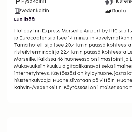
Pysäköinti
Hiustenk
Vedenkeitin
Rauta
Lue lisää
Holiday Inn Express Marseille Airport by IHG sijait
ja Eurocopter sijaitsee 14 minuutin kävelymatkan
Tämä hotelli sijaitsee 20,4 km:n päässä kohteesta
risteilyterminaali ja 22,4 km:n päässä kohteesta 
Marseille. Kaikissa 46 huoneessa on ilmastointi ja L
Mukavuuksiin kuuluu digitaalikanavat sekä ilmain
internetyhteys. Käytössäsi on kylpyhuone, josta lö
hiustenkuivaaja. Huone siivotaan päivittäin. Huon
kahvin-/vedenkeitin. Käytössäsi on ilmaiset sanomalehdet aulassa,
kuivapesula-/pesulapalvelut ja ympäri vuorokaude
vastaanotto. Asiakkaiden käytössä on lentokenttäk
pyynnöstä) ja kuljetukset rautatieasemalta majoit
Hyödynnä terassi, puutarha ja ilmainen langaton 
hotellin palveluihin kuuluu muun muassa concierge
lahjatavaraliikkeitä/lehtikioskeja ja televisio yleisi