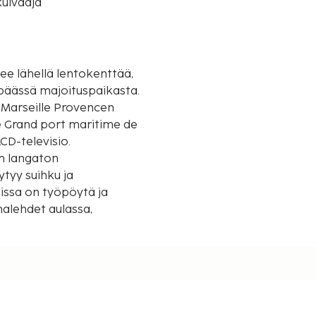
uivaaja
see lähellä lentokenttää,
 päässä majoituspaikasta.
 Marseille Provencen
Le Grand port maritime de
CD-televisio.
en langaton
ytyy suihku ja
eissa on työpöytä ja
n auki oleva
uljetukset (saatavilla
uspaikkaan ilmaiseksi.
internetyhteys. Tämän
-palvelut,
ssä tiloissa. Holiday Inn