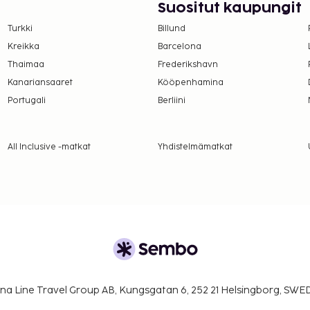
Suositut kaupungit
ella huoneissa.
Turkki
Billund
rekkäisiä huoneita, joiden
Kreikka
Barcelona
amalla yhteyttä
Thaimaa
Frederikshavn
usvahvistuksesta.
Kanariansaaret
Kööpenhamina
ituksen ottamalla
Portugali
Berliini
lä varausvahvistuksessa
isämaksuja, ja niistä
sa).
All Inclusive -matkat
Yhdistelmämatkat
ikkaan.
kaikki asiakkaat
identiteettiin katsomatta
na Line Travel Group AB, Kungsgatan 6, 252 21 Helsingborg, SW