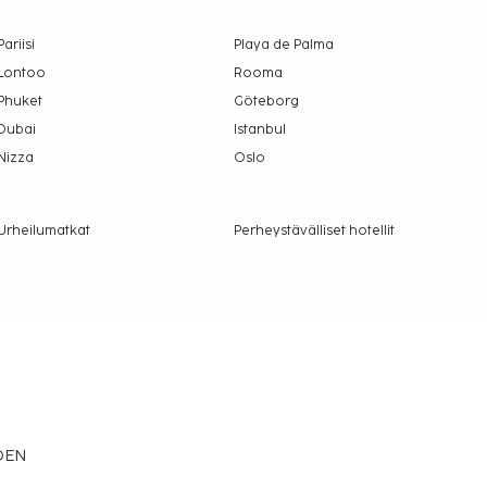
Pariisi
Playa de Palma
Lontoo
Rooma
Phuket
Göteborg
Dubai
Istanbul
Nizza
Oslo
Urheilumatkat
Perheystävälliset hotellit
EDEN