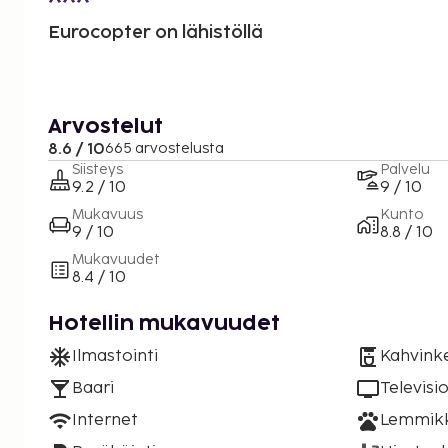
Eurocopter on lähistöllä
Arvostelut
8.6 / 10
665 arvostelusta
Siisteys
Palvelu
9.2 / 10
9 / 10
Mukavuus
Kunto
9 / 10
8.8 / 10
Mukavuudet
8.4 / 10
Hotellin mukavuudet
Ilmastointi
Kahvinke
Baari
Televisi
Internet
Lemmikki