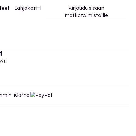
teet
Lahjakortti
Kirjaudu sisään
matkatoimistoille
t
syn