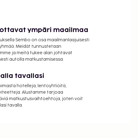
luottavat ympäri maailmaa
uksella Sembo on osa maailmanlaajuisesti
ryhmää. Meidät tunnustetaan
mme ja meitä tukee alan johtavat
isesti autolla matkustamisessa.
lla tavallasi
oimasta hotelleja, lentoyhtiöitä,
viteetteja. Alustamme tarjoaa
äviä matkustusvaihtoehtoja, joten voit
si tavalla.