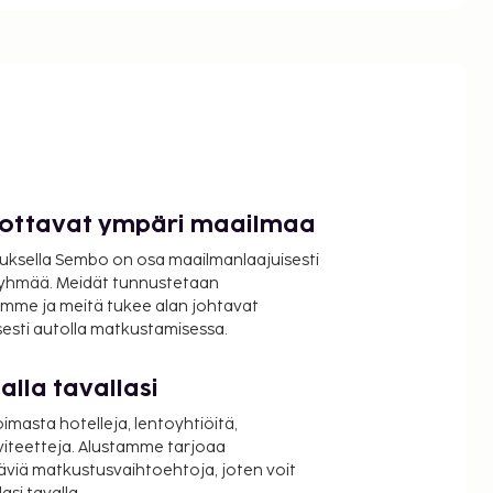
luottavat ympäri maailmaa
uksella Sembo on osa maailmanlaajuisesti
ryhmää. Meidät tunnustetaan
mme ja meitä tukee alan johtavat
isesti autolla matkustamisessa.
lla tavallasi
oimasta hotelleja, lentoyhtiöitä,
viteetteja. Alustamme tarjoaa
äviä matkustusvaihtoehtoja, joten voit