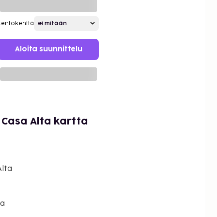
Lentokenttä
Aloita suunnittelu
Casa Alta kartta
lta
ka