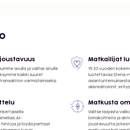
i
bo
 joustavuus
Matkailijat 
mme avulla ja valitse sinulle
Yli 30 vuoden kokem
ksymme kaikki suuret
luotettavaa Stena-
 transaktion varmistamiseksi.
asiantuntemuksesta
akkreditoinnit, erity
ttelu
Matkusta oma
nkertaisella
Valitse laajasta valik
 mi
meliaa, AI-
lomakohteita ja akti
 hintoja ja löydä parhaat
joustavuutta ja kest