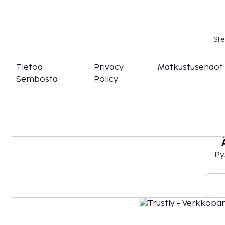
Avustajaeläimistä ei veloiteta lisämaksuja
Yllä oleva luettelo ei ehkä kata kaikkea. Maksut j
välttämättä sisällä veroja, ja ne saattavat muuttua
Ste
Kansallisten määräysten vuoksi käteismaksut e
EUR:n suuruista summaa tässä majoituspaikassa
Tietoa
Privacy
Matkustusehdot
asiasta ottamalla yhteyttä majoituspaikkaan
Sembosta
Policy
olevien tietojen avulla.
Asiakkaat voivat järjestää lemmikkiensä majo
yhteyttä suoraan majoituspaikkaan käyttämäl
olevia yhteystietoja (lemmikeistä veloitetaan l
löytyy lisätietoja lisämaksuja koskevassa osios
Kaikki maksut voidaan maksaa käteisettömillä
Py