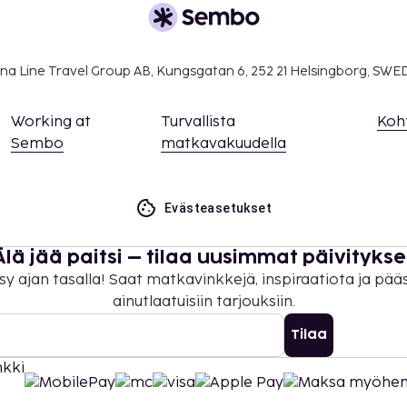
a takuumaksut eivät
.
na Line Travel Group AB, Kungsgatan 6, 252 21 Helsingborg, SW
ivät voi ylittää 1000
. Saat lisätietoja
Working at
Turvallista
Koh
 varausvahvistuksessa
Sembo
matkavakuudella
ituksen ottamalla
lä varausvahvistuksessa
Evästeasetukset
isämaksuja, ja niistä
sa).
Älä jää paitsi – tilaa uusimmat päivitykse
 maksutavoilla.
sy ajan tasalla! Saat matkavinkkejä, inspiraatiota ja pää
ainutlaatuisiin tarjouksiin.
Tilaa