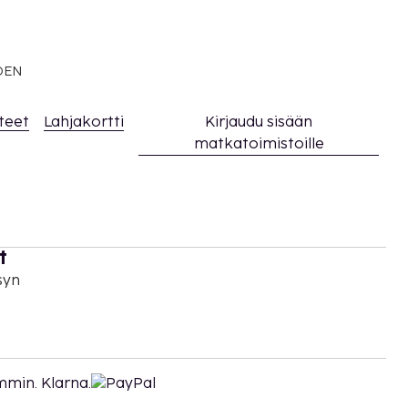
EDEN
teet
Lahjakortti
Kirjaudu sisään
matkatoimistoille
t
syn