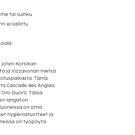
me tai suihku
i ei sallittu
köala
, joten Korsikan
stä ja Vizzavonan metsä
spaikasta. Tämä
sta Cascade des Anglais
Oro (vuori). Tässä
nen langaton
 Huoneissa on oma
set hygieniatuotteet ja
oneissa on työpöytä.
lometriin.