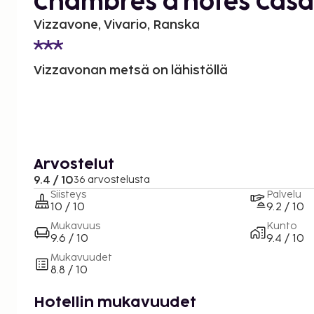
Chambres d'hôtes Casa
Vizzavone, Vivario, Ranska
Vizzavonan metsä on lähistöllä
Arvostelut
9.4 / 10
36 arvostelusta
Siisteys
Palvelu
10 / 10
9.2 / 10
Mukavuus
Kunto
9.6 / 10
9.4 / 10
Mukavuudet
8.8 / 10
Hotellin mukavuudet