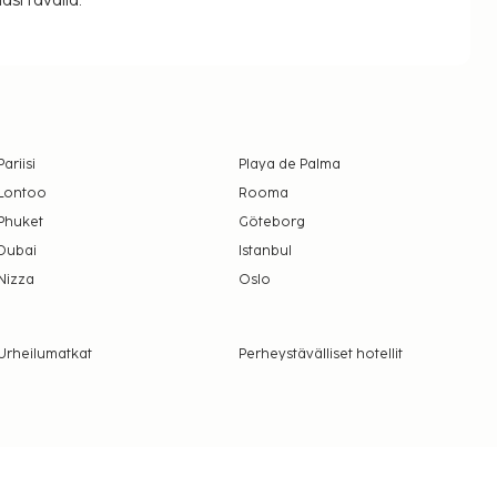
si tavalla.
Pariisi
Playa de Palma
Lontoo
Rooma
Phuket
Göteborg
Dubai
Istanbul
Nizza
Oslo
Urheilumatkat
Perheystävälliset hotellit