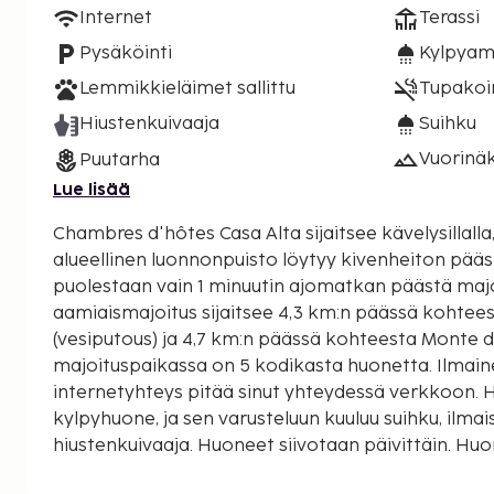
Internet
Terassi
Pysäköinti
Kylpyam
Lemmikkieläimet sallittu
Tupakoint
Hiustenkuivaaja
Suihku
Vuorinä
Puutarha
Lue lisää
Chambres d'hôtes Casa Alta sijaitsee kävelysillalla
alueellinen luonnonpuisto löytyy kivenheiton pää
puolestaan vain 1 minuutin ajomatkan päästä majoitu
aamiaismajoitus sijaitsee 4,3 km:n päässä kohtee
(vesiputous) ja 4,7 km:n päässä kohteesta Monte d'
majoituspaikassa on 5 kodikasta huonetta. Ilmai
internetyhteys pitää sinut yhteydessä verkkoon.
kylpyhuone, ja sen varusteluun kuuluu suihku, ilmai
hiustenkuivaaja. Huoneet siivotaan päivittäin. Hu
Etäisyydet pyöristetään lähimpään 0,1 mailiin ja ki