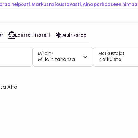
araa helposti. Matkusta joustavasti. Aina parhaaseen hintaa
ot
Lautta + Hotelli
Multi-stop
Milloin?
Matkustajat
Milloin tahansa
2 aikuista
sa Alta