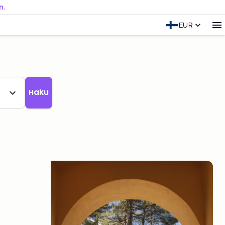
n.
EUR
Haku