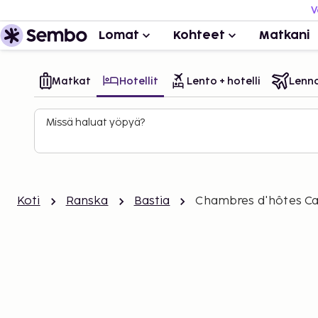
V
Lomat
Kohteet
Matkani
Matkat
Hotellit
Lento + hotelli
Lenn
Missä haluat yöpyä?
Koti
Ranska
Bastia
Chambres d'hôtes Ca