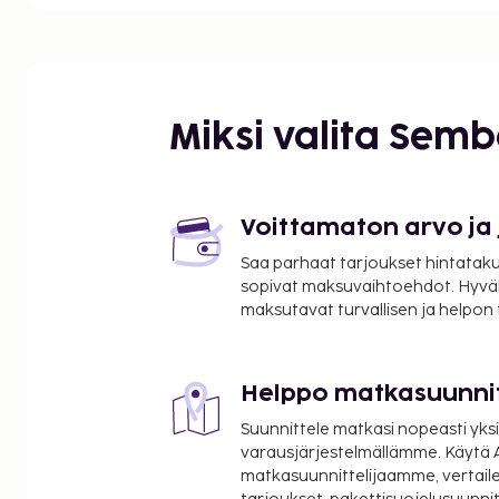
Korsikan alueellinen luonnonpuisto - 0,1 km / 0,1 m
Vizzavonan metsä - 0,8 km / 0,5 mi
Cascade des Anglais (vesiputous) - 4,3 km / 2,7 mi
Monte d'Oro (vuori) - 4,7 km / 2,9 mi
Punta Di Raffe - 13,7 km / 8,5 mi
Miksi valita Sem
Punta Di Capezzolo - 14,7 km / 9,2 mi
Bocca Di Scarsa à Deda - 16,8 km / 10,4 mi
Muratellon vuori - 21,7 km / 13,5 mi
Indian Forest Corsica - 24,2 km / 15,1 mi
Voittamaton arvo ja
Gorges de Tavignano - 25,6 km / 15,9 mi
Saa parhaat tarjoukset hintatakuu
Santos Manfredin sairaala - 28,7 km / 17,9 mi
sopivat maksuvaihtoehdot. Hyvä
Korsikan Pascal Paoli -yliopisto - 29,3 km / 18,2 mi
maksutavat turvallisen ja helpon
Cours Paoli - 29,4 km / 18,3 mi
Corten linnoitus - 30,2 km / 18,8 mi
Museu di a Corsica (museo) - 30,4 km / 18,9 mi
Helppo matkasuunni
Lähimmät lentokentät ovat:
Suunnittele matkasi nopeasti yksi
Ajaccio (AJA-Napoleon Bonaparte) - 47,6 km / 29,6
varausjärjestelmällämme. Käytä A
Bastia (BIA-Poretta) - 81,9 km / 50,9 mi
matkasuunnittelijaamme, vertaile