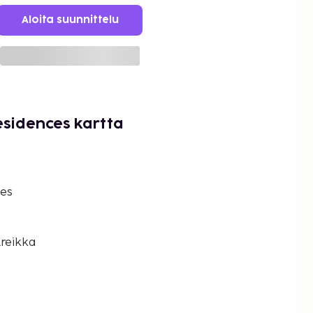
Aloita suunnittelu
esidences kartta
ces
Kreikka