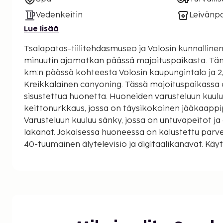
Vedenkeitin
Leivänp
Lue lisää
Tsalapatas-tiilitehdasmuseo ja Volosin kunnallinen 
minuutin ajomatkan päässä majoituspaikasta. Tämä huoneisto sijaitsee 1,7
km:n päässä kohteesta Volosin kaupungintalo ja 2
Kreikkalainen canyoning. Tässä majoituspaikassa on
sisustettua huonetta. Huoneiden varusteluun kuu
keittonurkkaus, jossa on täysikokoinen jääkaappip
Varusteluun kuuluu sänky, jossa on untuvapeitot ja 
lakanat. Jokaisessa huoneessa on kalustettu parv
40-tuumainen älytelevisio ja digitaalikanavat. Kä
langaton internetyhteys. Etäisyydet pyöristetään l
kilometriin.
Tsalapatas-tiilitehdasmuseo - 0,8 km / 0,5 mi
Volosin kunnallinen teatteri - 1,4 km / 0,9 mi
Volosin kaupungintalo - 1,5 km / 0,9 mi
Vólosin satama - 2 km / 1,2 mi