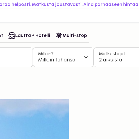
araa helposti. Matkusta joustavasti. Aina parhaaseen hintaa
ot
Lautta + Hotelli
Multi-stop
Milloin?
Matkustajat
Milloin tahansa
2 aikuista