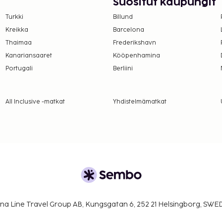
Suositut kaupungit
n majoituspaikassa.
Turkki
Billund
ämättä peritä ympäri
Kreikka
Barcelona
etaan soveltaa.
Thaimaa
Frederikshavn
paikkaan
Kanariansaaret
Kööpenhamina
Portugali
Berliini
ana 0.50 EUR per
kana 2.00 EUR per
All Inclusive -matkat
Yhdistelmämatkat
lmoittamat maksut.
ivät voi ylittää 500
. Saat lisätietoja
 varausvahvistuksessa
uksen voi tehdä
na Line Travel Group AB, Kungsgatan 6, 252 21 Helsingborg, SW
aapumista soittamalla