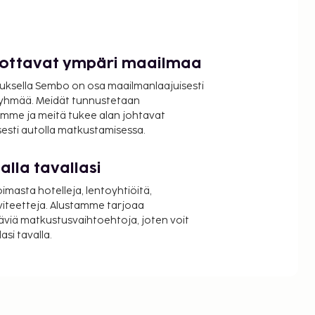
luottavat ympäri maailmaa
uksella Sembo on osa maailmanlaajuisesti
ryhmää. Meidät tunnustetaan
mme ja meitä tukee alan johtavat
isesti autolla matkustamisessa.
lla tavallasi
oimasta hotelleja, lentoyhtiöitä,
viteetteja. Alustamme tarjoaa
äviä matkustusvaihtoehtoja, joten voit
si tavalla.