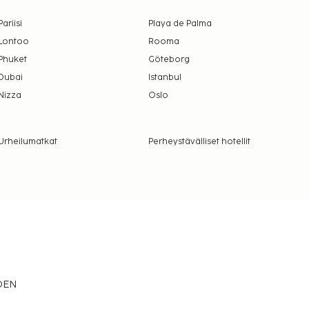
Pariisi
Playa de Palma
Lontoo
Rooma
Phuket
Göteborg
Dubai
Istanbul
Nizza
Oslo
Urheilumatkat
Perheystävälliset hotellit
EDEN