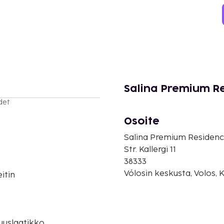
Salina Premium R
det
Osoite
Salina Premium Residen
Str. Kallergi 11
38333
Vólosin keskusta, Volos, 
itin
o
suuslaatikko