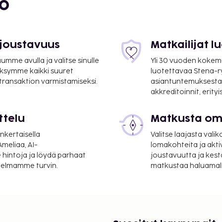
bo
 joustavuus
Matkailijat 
mme avulla ja valitse sinulle
Yli 30 vuoden kokem
ksymme kaikki suuret
luotettavaa Stena-
 transaktion varmistamiseksi.
asiantuntemuksesta
akkreditoinnit, erity
m / 6,6 mi
ttelu
Matkusta oma
nkertaisella
Valitse laajasta valik
27,9 mi
meliaa, AI-
lomakohteita ja akti
 hintoja ja löydä parhaat
joustavuutta ja kest
avarasäilytys ja
itelmamme turvin.
matkustaa haluamalla
nka hoitoihin kuuluvat
lu on saatavilla:
suoritettavat maksut.