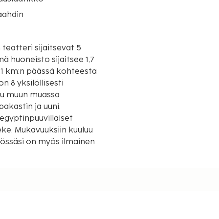
aahdin
teatteri sijaitsevat 5
,1 km:n päässä kohteesta
 8 yksilöllisesti
luu muun muassa
akastin ja uuni.
egyptinpuuvillaiset
eke. Mukavuuksiin kuuluu
ytössäsi on myös ilmainen
ähimpään 0,1 mailiin ja