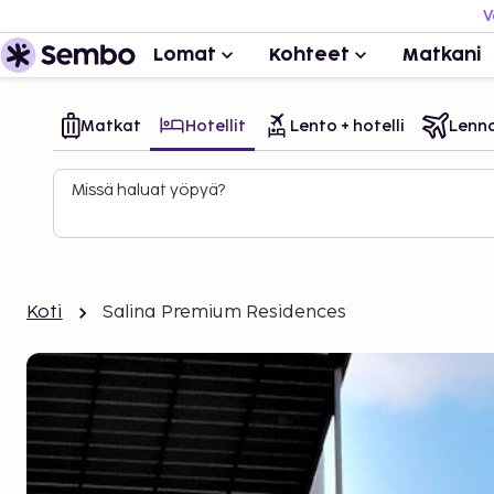
V
Lomat
Kohteet
Matkani
Matkat
Hotellit
Lento + hotelli
Lenn
Missä haluat yöpyä?
Koti
Salina Premium Residences