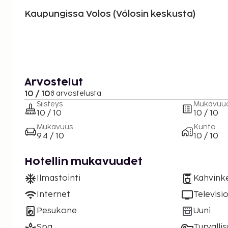
Kaupungissa Volos (Vólosin keskusta)
Arvostelut
10 / 10
8 arvostelusta
Siisteys
Mukavuu
10 / 10
10 / 10
Mukavuus
Kunto
9.4 / 10
10 / 10
Hotellin mukavuudet
Ilmastointi
Kahvinke
Internet
Televisi
Pesukone
Uuni
Spa
Turvalli