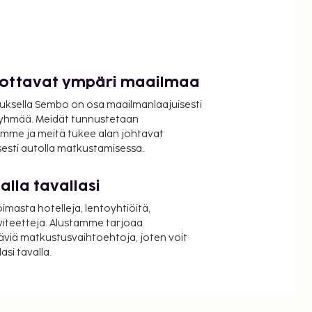
luottavat ympäri maailmaa
uksella Sembo on osa maailmanlaajuisesti
ryhmää. Meidät tunnustetaan
mme ja meitä tukee alan johtavat
isesti autolla matkustamisessa.
lla tavallasi
oimasta hotelleja, lentoyhtiöitä,
viteetteja. Alustamme tarjoaa
äviä matkustusvaihtoehtoja, joten voit
si tavalla.