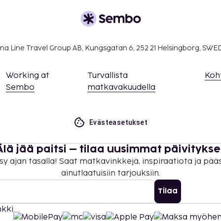
kaikki asiakkaat
identiteettiin katsomatta
na Line Travel Group AB, Kungsgatan 6, 252 21 Helsingborg, SW
Working at
Turvallista
Koh
Sembo
matkavakuudella
Evästeasetukset
Älä jää paitsi – tilaa uusimmat päivitykse
sy ajan tasalla! Saat matkavinkkejä, inspiraatiota ja pää
ainutlaatuisiin tarjouksiin.
Tilaa