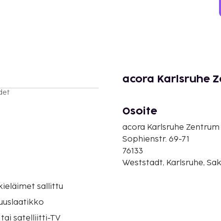
acora Karlsruhe Z
det
Osoite
acora Karlsruhe Zentrum 
Sophienstr. 69-71
76133
Weststadt, Karlsruhe, Sa
eläimet sallittu
suuslaatikko
tai satelliitti-TV