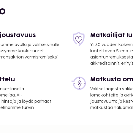
bo
 joustavuus
Matkailijat 
mme avulla ja valitse sinulle
Yli 30 vuoden kokem
ksymme kaikki suuret
luotettavaa Stena-
 transaktion varmistamiseksi.
asiantuntemuksesta
akkreditoinnit, erity
ttelu
Matkusta oma
nkertaisella
Valitse laajasta valik
asema) - 39,9 km / 24,8
meliaa, AI-
lomakohteita ja akti
 hintoja ja löydä parhaat
joustavuutta ja kest
itelmamme turvin.
matkustaa haluamalla
maiset sanomalehdet
 kuuluu maksullinen
aatavilla: ilmainen