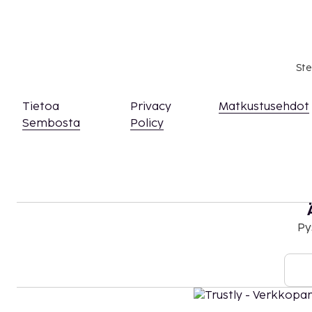
Tämä majoituspaikka toivottaa tervetulleiksi 
seksuaaliseen suuntautumiseen tai sukupuoli-
(LGBTQ+ -ystävällinen).
Ste
Tietoa
Privacy
Matkustusehdot
Sembosta
Policy
Py