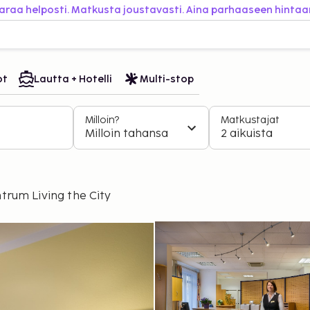
araa helposti. Matkusta joustavasti. Aina parhaaseen hintaa
ot
Lautta + Hotelli
Multi-stop
Milloin?
Matkustajat
Milloin tahansa
2 aikuista
trum Living the City