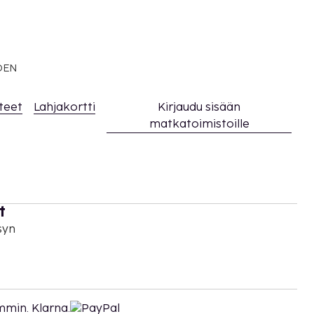
EDEN
teet
Lahjakortti
Kirjaudu sisään
matkatoimistoille
t
syn