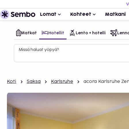
V
Lomat
Kohteet
Matkani
Matkat
Hotellit
Lento + hotelli
Lenn
Missä haluat yöpyä?
Koti
Saksa
Karlsruhe
acora Karlsruhe Zen