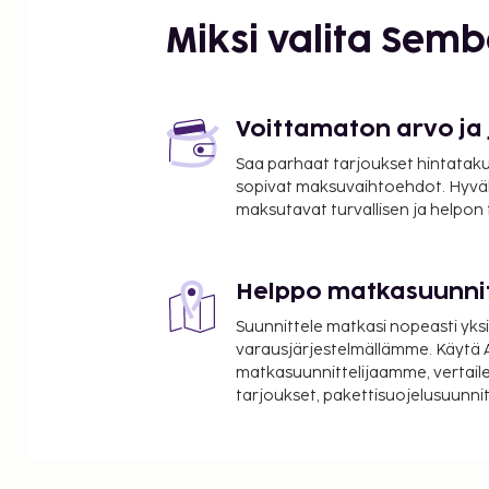
Karlsruhen eläintarha - 1,4 km / 0,9 mi
Miksi valita Sem
Kaiserstraße - 1,4 km / 0,9 mi
Karlsruhen kokouskeskus - 1,5 km / 0,9 mi
Markkina-aukio - 1,5 km / 0,9 mi
Europahalle - 1,6 km / 1 mi
Voittamaton arvo ja
Platz der Grundrechte - 1,6 km / 1 mi
Saa parhaat tarjoukset hintatakuu
Karlsruhen linna - 1,7 km / 1 mi
sopivat maksuvaihtoehdot. Hyvä
Badisches Landesmuseum - 1,7 km / 1,1 mi
maksutavat turvallisen ja helpon
Badenin valtionteatteri - 1,7 km / 1,1 mi
Badisches Staatstheater - 1,8 km / 1,1 mi
Kasvitieteellinen puutarha - 2,9 km / 1,8 mi
Helppo matkasuunni
Lähimmät lentokentät ovat:
Suunnittele matkasi nopeasti yksi
Karlsruhe Baden-Baden (FKB-Baden Airparkin lento
varausjärjestelmällämme. Käytä A
mi
matkasuunnittelijaamme, vertaile
tarjoukset, pakettisuojelusuunn
Stuttgart (STR) - 80,9 km / 50,3 mi
Käytössäsi on ilmainen kiinteä internetyhteys, il
aulassa ja kuivapesula-/pesulapalvelut. Palveluihin
omatoiminen pysäköinti. Seuraavat palvelut ovat s