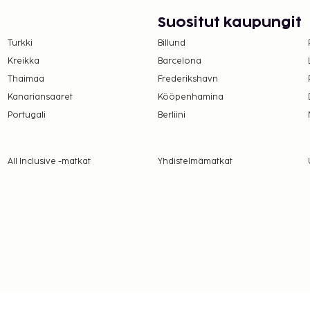
 ja
Suositut kaupungit
lleen huonepalvelun.
Turkki
Billund
visin klo 6.30–10.00 ja
Kreikka
Barcelona
Thaimaa
Frederikshavn
suoritettavat maksut.
Kanariansaaret
Kööpenhamina
Portugali
Berliini
per yö
lmoittamat maksut.
All Inclusive -matkat
Yhdistelmämatkat
le ja 6.25 EUR lapsille
ulkurajoituksia)
a takuumaksut eivät
.
on uloskirjautuminen ovat