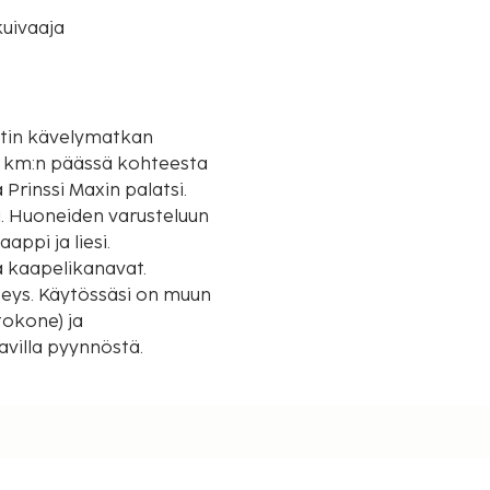
uivaaja
uutin kävelymatkan
Prinssi Maxin palatsi.
a. Huoneiden varusteluun
ppi ja liesi.
a kaapelikanavat.
teys. Käytössäsi on muun
tokone) ja
avilla pyynnöstä.
lometriin.