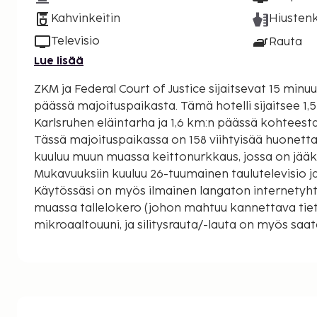
Kahvinkeitin
Hiustenk
Televisio
Rauta
Lue lisää
ZKM ja Federal Court of Justice sijaitsevat 15 min
päässä majoituspaikasta. Tämä hotelli sijaitsee 1,5 km:n päässä kohteesta
Karlsruhen eläintarha ja 1,6 km:n päässä kohteesta 
Tässä majoituspaikassa on 158 viihtyisää huonett
kuuluu muun muassa keittonurkkaus, jossa on jääkaa
Mukavuuksiin kuuluu 26-tuumainen taulutelevisio j
Käytössäsi on myös ilmainen langaton internetyh
muassa tallelokero (johon mahtuu kannettava tie
mikroaaltouuni, ja silitysrauta/-lauta on myös saat
Etäisyydet pyöristetään lähimpään 0,1 mailiin ja ki
ZKM - 0,7 km / 0,5 mi
Federal Court of Justice - 0,9 km / 0,6 mi
Prinssi Maxin palatsi - 1 km / 0,6 mi
Karlsruhen valtion taidehalli - 1,3 km / 0,8 mi