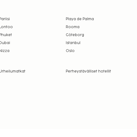
Pariisi
Playa de Palma
Lontoo
Rooma
Phuket
Göteborg
Dubai
Istanbul
Nizza
Oslo
Urheilumatkat
Perheystävälliset hotellit