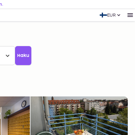
n.
EUR
Haku