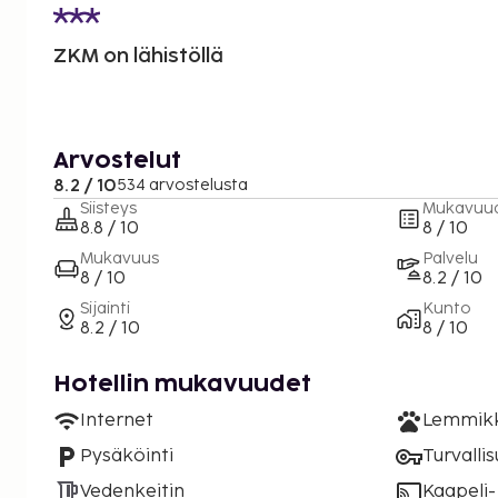
ZKM on lähistöllä
Arvostelut
8.2 / 10
534 arvostelusta
Siisteys
Mukavuu
8.8 / 10
8 / 10
Mukavuus
Palvelu
8 / 10
8.2 / 10
Sijainti
Kunto
8.2 / 10
8 / 10
Hotellin mukavuudet
Internet
Lemmikki
Pysäköinti
Turvalli
Vedenkeitin
Kaapeli- 