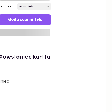
Lentokenttä
Aloita suunnittelu
Powstaniec kartta
niec