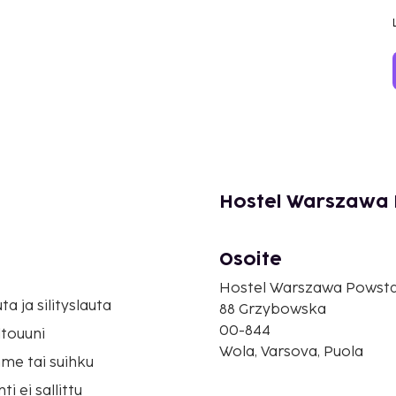
Hostel Warszawa 
Osoite
Hostel Warszawa Powsta
uta ja silityslauta
88 Grzybowska
00-844
touuni
Wola, Varsova, Puola
me tai suihku
i ei sallittu