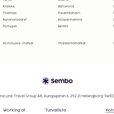
Kreikka
Barcelona
vo (yhteen suuntaan,
Thaimaa
Frederikshavn
Kanariansaaret
Kööpenhamina
er yö
Portugali
Berliini
n 60 PLN:n suuruinen
All Inclusive -matkat
Yhdistelmämatkat
uinen lisämaksu
a takuumaksut eivät
.
 maksutavoilla.
on uloskirjautuminen ovat
na Line Travel Group AB, Kungsgatan 6, 252 21 Helsingborg, SW
Working at
Turvallista
Koh