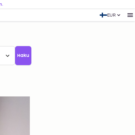
n.
EUR
Haku