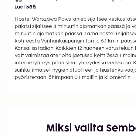
Lue lisää
Hostel Warszawa Powstaniec sijaitsee keskustassa, 
palatsi sijaitsee 4 minuutin ajomatkan päässä ja
minuutin ajomatkan päässä. Tämä hostelli sijaitsee 5,4 km:n päässä
kohteesta Vanhankaupungin tori ja 6,1 km:n pääs
Kansallisstadion. Kaikkien 12 huoneen varusteluun 
Voit valmistaa aterioita jaetussa keittiössä. Ilmai
internetyhteys pitää sinut yhteydessä verkkoon. 
suihku, ilmaiset hygieniatuotteet ja hiustenkuivaaj
pyöristetään lähimpään 0,1 mailiin ja kilometriin.
Varsovan kapinamuseo - 0,1 km / 0,1 mi
Warsaw Trade Tower - 0,4 km / 0,3 mi
Norblinin museo - 0,8 km / 0,5 mi
Varsovan juutalainen hautausmaa - 1,4 km / 0,9 mi
Hala Mirowskan ostoskeskus - 1,4 km / 0,9 mi
Nożykin synagoga - 1,5 km / 0,9 mi
Miksi valita Sem
Muzeum Gazownictwa - 1,5 km / 1 mi