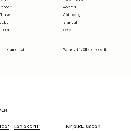
Lontoo
Rooma
Phuket
Göteborg
Dubai
Istanbul
Nizza
Oslo
Urheilumatkat
Perheystävälliset hotellit
EDEN
teet
Lahjakortti
Kirjaudu sisään