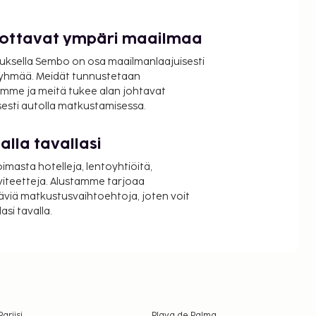
luottavat ympäri maailmaa
uksella Sembo on osa maailmanlaajuisesti
ryhmää. Meidät tunnustetaan
mme ja meitä tukee alan johtavat
isesti autolla matkustamisessa.
lla tavallasi
oimasta hotelleja, lentoyhtiöitä,
viteetteja. Alustamme tarjoaa
äviä matkustusvaihtoehtoja, joten voit
si tavalla.
Pariisi
Playa de Palma