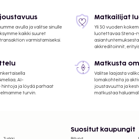
 joustavuus
Matkailijat 
mme avulla ja valitse sinulle
Yli 30 vuoden kokem
ksymme kaikki suuret
luotettavaa Stena-
 transaktion varmistamiseksi.
asiantuntemuksesta
akkreditoinnit, erity
ttelu
Matkusta oma
) - 8 km / 5 mi
nkertaisella
Valitse laajasta valik
4,9 mi
meliaa, AI-
lomakohteita ja akti
 hintoja ja löydä parhaat
joustavuutta ja kest
ic Chopinin
itelmamme turvin.
matkustaa haluamalla
avarasäilytys ja
set (saatavilla ympäri
lposti, sillä maksullinen
Seuraavat palvelut ovat
Suositut kaupungit
erge-palvelut ja televisio
Turkki
Billund