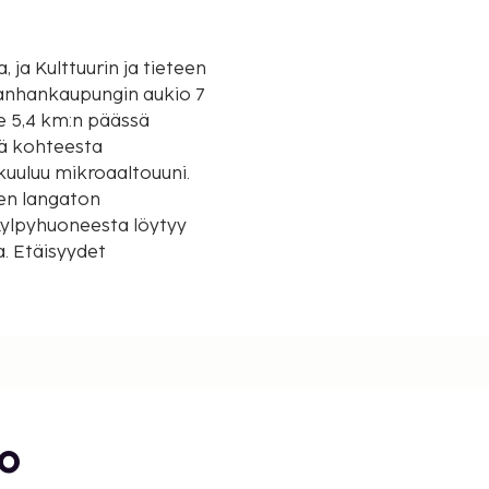
ja Kulttuurin ja tieteen
 Vanhankaupungin aukio 7
sä kohteesta
kuuluu mikroaaltouuni.
nen langaton
Kylpyhuoneesta löytyy
a. Etäisyydet
bo