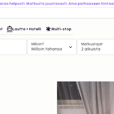
araa helposti. Matkusta joustavasti. Aina parhaaseen hintaa
ot
Lautta + Hotelli
Multi-stop
Milloin?
Matkustajat
Milloin tahansa
2 aikuista