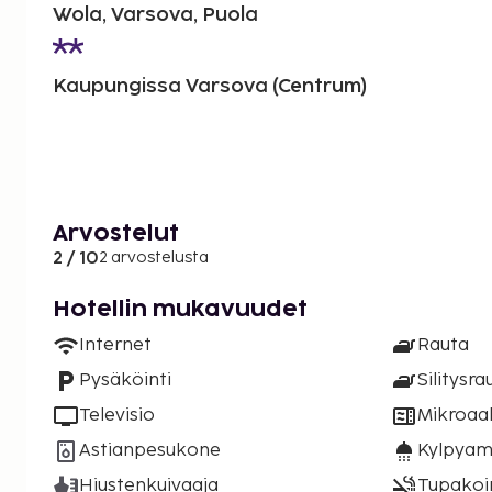
Wola, Varsova, Puola
Kaupungissa Varsova (Centrum)
Arvostelut
2 / 10
2 arvostelusta
Hotellin mukavuudet
Internet
Rauta
Pysäköinti
Silitysra
Televisio
Mikroaal
Astianpesukone
Kylpyam
Hiustenkuivaaja
Tupakoint