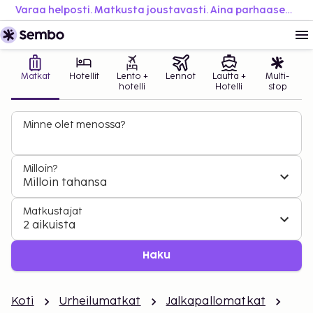
Varaa helposti. Matkusta joustavasti. Aina parhaaseen hintaan.
Matkat
Hotellit
Lento +
Lennot
Lautta +
Multi-
hotelli
Hotelli
stop
Minne olet menossa?
Milloin?
Milloin tahansa
Matkustajat
2 aikuista
Haku
Koti
Urheilumatkat
Jalkapallomatkat