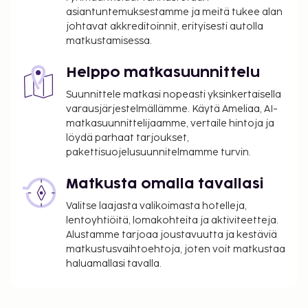
asiantuntemuksestamme ja meitä tukee alan
johtavat akkreditoinnit, erityisesti autolla
matkustamisessa.
Helppo matkasuunnittelu
Suunnittele matkasi nopeasti yksinkertaisella
varausjärjestelmällämme. Käytä Ameliaa, AI-
matkasuunnittelijaamme, vertaile hintoja ja
löydä parhaat tarjoukset,
pakettisuojelusuunnitelmamme turvin.
Matkusta omalla tavallasi
Valitse laajasta valikoimasta hotelleja,
lentoyhtiöitä, lomakohteita ja aktiviteetteja.
Alustamme tarjoaa joustavuutta ja kestäviä
matkustusvaihtoehtoja, joten voit matkustaa
haluamallasi tavalla.