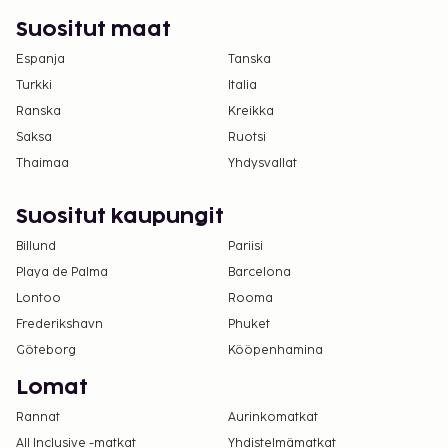
Suositut maat
Espanja
Tanska
Turkki
Italia
Ranska
Kreikka
Saksa
Ruotsi
Thaimaa
Yhdysvallat
Suositut kaupungit
Billund
Pariisi
Playa de Palma
Barcelona
Lontoo
Rooma
Frederikshavn
Phuket
Göteborg
Kööpenhamina
Lomat
Rannat
Aurinkomatkat
All Inclusive -matkat
Yhdistelmämatkat