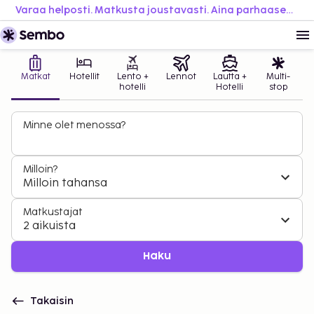
Varaa helposti. Matkusta joustavasti. Aina parhaaseen hintaan.
Matkat
Hotellit
Lento +
Lennot
Lautta +
Multi-
hotelli
Hotelli
stop
Minne olet menossa?
Milloin?
Milloin tahansa
Matkustajat
2 aikuista
Haku
Takaisin