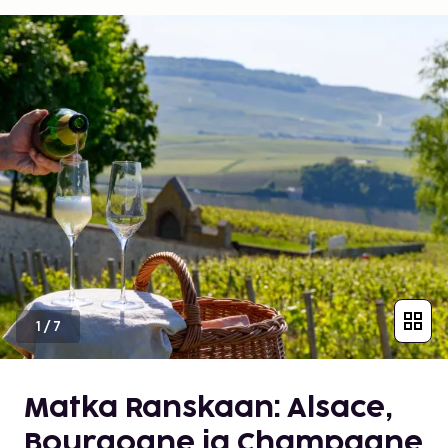
1
/
7
Matka Ranskaan: Alsace,
Bourgogne ja Champagne