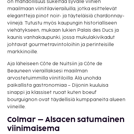
on mahdollisuus sukeltaa syvälle viinien
maailmaan viinitilavierailuilla, jotka esittelevät
elegantteja pinot noir- ja täyteläisiä chardonnay-
viinejä. Tutustu myös kaupungin historialliseen
viehätykseen, mukaan lukien Palais des Ducs ja
kaunis vanhakaupunki, jossa mukulakivikadut
johtavat gourmetravintoloihin ja perinteisille
markkinoille.
Aja läheiseen Côte de Nuitsiin ja Côte de
Beauneen vieraillaksesi maailman
arvostetuimmilla viinitiloilla. Älä unohda
paikallista gastronomiaa – Dijonin kuuluisa
sinappi ja klassiset ruoat kuten boeuf
bourguignon ovat täydellisiä kumppaneita alueen
viineille.
Colmar – Alsacen satumainen
viinimaisema