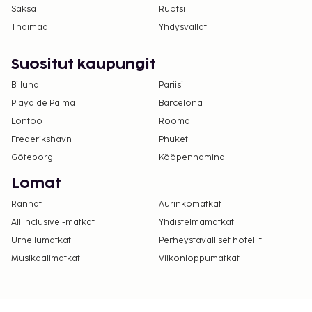
Saksa
Ruotsi
Thaimaa
Yhdysvallat
Suositut kaupungit
Billund
Pariisi
Playa de Palma
Barcelona
Lontoo
Rooma
Frederikshavn
Phuket
Göteborg
Kööpenhamina
Lomat
Rannat
Aurinkomatkat
All Inclusive -matkat
Yhdistelmämatkat
Urheilumatkat
Perheystävälliset hotellit
Musikaalimatkat
Viikonloppumatkat