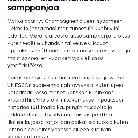
samppanjaa
Matka päättyy Champagnen alueen sydämeen,
Reimsiin, jossa maailman tunnetuin kuohuviini
odottaa. Vieraile arvostetuissa samppanjataloissa
kuten Moët & Chandon tai Veuve Clicquot
oppiaksesi méthode champenoise -prosessista ja
maistaaksesi eri vuosikertoja ylellisissä
ympäristöissä.
Reims on myös historiallinen kaupunki, jossa on
UNESCOn suojelemia nähtävyyksiä, kuten upea
katedraali, jossa monet Ranskan kuninkaat
kruunattiin. Yhdistä viinikokemukset ripaukseen
historiaa tutkimalla kaupungin museoita ja
arkkitehtuuria. Hyödynnä tilaisuus päättää
illallisella, jossa tarjoillaan paikallisia ruokia kuten
jambon de Reims yhdessä alueen kuplivan
ylpeyden kanssa.