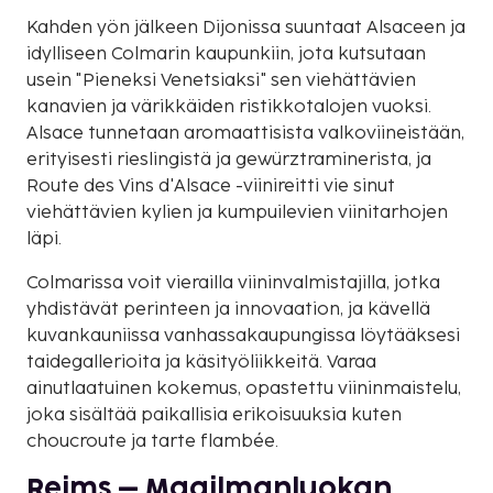
Kahden yön jälkeen Dijonissa suuntaat Alsaceen ja
idylliseen Colmarin kaupunkiin, jota kutsutaan
usein "Pieneksi Venetsiaksi" sen viehättävien
kanavien ja värikkäiden ristikkotalojen vuoksi.
Alsace tunnetaan aromaattisista valkoviineistään,
erityisesti rieslingistä ja gewürztraminerista, ja
Route des Vins d'Alsace -viinireitti vie sinut
viehättävien kylien ja kumpuilevien viinitarhojen
läpi.
Colmarissa voit vierailla viininvalmistajilla, jotka
yhdistävät perinteen ja innovaation, ja kävellä
kuvankauniissa vanhassakaupungissa löytääksesi
taidegallerioita ja käsityöliikkeitä. Varaa
ainutlaatuinen kokemus, opastettu viininmaistelu,
joka sisältää paikallisia erikoisuuksia kuten
choucroute ja tarte flambée.
Reims – Maailmanluokan