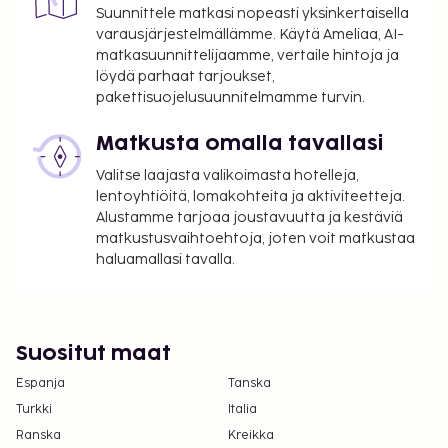
Suunnittele matkasi nopeasti yksinkertaisella
varausjärjestelmällämme. Käytä Ameliaa, AI-
matkasuunnittelijaamme, vertaile hintoja ja
löydä parhaat tarjoukset,
pakettisuojelusuunnitelmamme turvin.
Matkusta omalla tavallasi
Valitse laajasta valikoimasta hotelleja,
lentoyhtiöitä, lomakohteita ja aktiviteetteja.
Alustamme tarjoaa joustavuutta ja kestäviä
matkustusvaihtoehtoja, joten voit matkustaa
haluamallasi tavalla.
Suositut maat
Espanja
Tanska
Turkki
Italia
Ranska
Kreikka