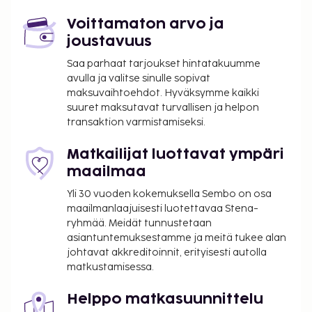
Voittamaton arvo ja
joustavuus
Saa parhaat tarjoukset hintatakuumme
avulla ja valitse sinulle sopivat
maksuvaihtoehdot. Hyväksymme kaikki
suuret maksutavat turvallisen ja helpon
transaktion varmistamiseksi.
Matkailijat luottavat ympäri
maailmaa
Yli 30 vuoden kokemuksella Sembo on osa
maailmanlaajuisesti luotettavaa Stena-
ryhmää. Meidät tunnustetaan
asiantuntemuksestamme ja meitä tukee alan
johtavat akkreditoinnit, erityisesti autolla
matkustamisessa.
Helppo matkasuunnittelu