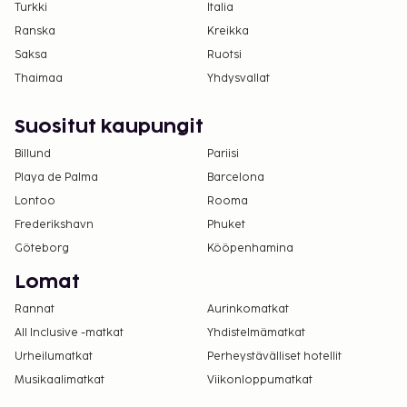
Turkki
Italia
Ranska
Kreikka
Saksa
Ruotsi
Thaimaa
Yhdysvallat
Suositut kaupungit
Billund
Pariisi
Playa de Palma
Barcelona
Lontoo
Rooma
Frederikshavn
Phuket
Göteborg
Kööpenhamina
Lomat
Rannat
Aurinkomatkat
All Inclusive -matkat
Yhdistelmämatkat
Urheilumatkat
Perheystävälliset hotellit
Musikaalimatkat
Viikonloppumatkat