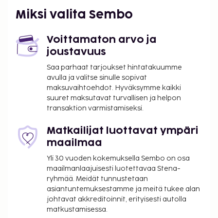
Miksi valita Sembo
Voittamaton arvo ja
joustavuus
Saa parhaat tarjoukset hintatakuumme
avulla ja valitse sinulle sopivat
maksuvaihtoehdot. Hyväksymme kaikki
suuret maksutavat turvallisen ja helpon
transaktion varmistamiseksi.
Matkailijat luottavat ympäri
maailmaa
Yli 30 vuoden kokemuksella Sembo on osa
maailmanlaajuisesti luotettavaa Stena-
ryhmää. Meidät tunnustetaan
asiantuntemuksestamme ja meitä tukee alan
johtavat akkreditoinnit, erityisesti autolla
matkustamisessa.