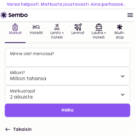
Varaa helposti. Matkusta joustavasti. Aina parhaaseen hintaan.
Matkat
Hotellit
Lento +
Lennot
Lautta +
Multi-
hotelli
Hotelli
stop
Minne olet menossa?
Milloin?
Milloin tahansa
Matkustajat
2 aikuista
Haku
Takaisin