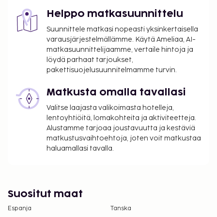
Helppo matkasuunnittelu
Suunnittele matkasi nopeasti yksinkertaisella
varausjärjestelmällämme. Käytä Ameliaa, AI-
matkasuunnittelijaamme, vertaile hintoja ja
löydä parhaat tarjoukset,
pakettisuojelusuunnitelmamme turvin.
Matkusta omalla tavallasi
Valitse laajasta valikoimasta hotelleja,
lentoyhtiöitä, lomakohteita ja aktiviteetteja.
Alustamme tarjoaa joustavuutta ja kestäviä
matkustusvaihtoehtoja, joten voit matkustaa
haluamallasi tavalla.
Suositut maat
Espanja
Tanska