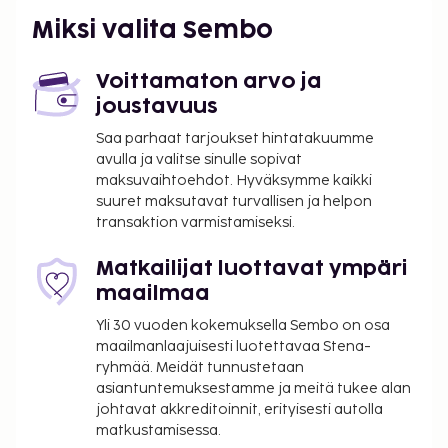
Miksi valita Sembo
Voittamaton arvo ja
joustavuus
Saa parhaat tarjoukset hintatakuumme
avulla ja valitse sinulle sopivat
maksuvaihtoehdot. Hyväksymme kaikki
suuret maksutavat turvallisen ja helpon
transaktion varmistamiseksi.
Matkailijat luottavat ympäri
maailmaa
Yli 30 vuoden kokemuksella Sembo on osa
maailmanlaajuisesti luotettavaa Stena-
ryhmää. Meidät tunnustetaan
asiantuntemuksestamme ja meitä tukee alan
johtavat akkreditoinnit, erityisesti autolla
matkustamisessa.