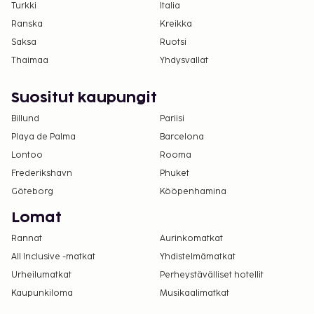
Turkki
Italia
Ranska
Kreikka
Saksa
Ruotsi
Thaimaa
Yhdysvallat
Suositut kaupungit
Billund
Pariisi
Playa de Palma
Barcelona
Lontoo
Rooma
Frederikshavn
Phuket
Göteborg
Kööpenhamina
Lomat
Rannat
Aurinkomatkat
All Inclusive -matkat
Yhdistelmämatkat
Urheilumatkat
Perheystävälliset hotellit
Kaupunkiloma
Musikaalimatkat