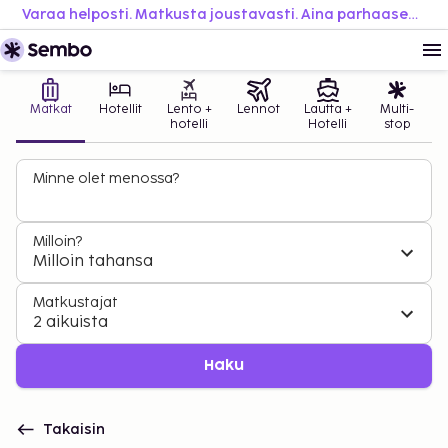
Varaa helposti. Matkusta joustavasti. Aina parhaaseen hintaan.
Matkat
Hotellit
Lento +
Lennot
Lautta +
Multi-
hotelli
Hotelli
stop
Minne olet menossa?
Milloin?
Milloin tahansa
Matkustajat
2 aikuista
Haku
Takaisin