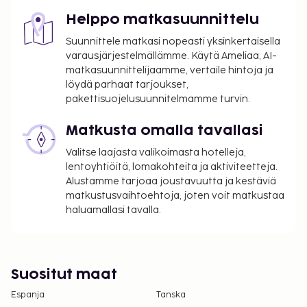
Helppo matkasuunnittelu
Suunnittele matkasi nopeasti yksinkertaisella
varausjärjestelmällämme. Käytä Ameliaa, AI-
matkasuunnittelijaamme, vertaile hintoja ja
löydä parhaat tarjoukset,
pakettisuojelusuunnitelmamme turvin.
Matkusta omalla tavallasi
Valitse laajasta valikoimasta hotelleja,
lentoyhtiöitä, lomakohteita ja aktiviteetteja.
Alustamme tarjoaa joustavuutta ja kestäviä
matkustusvaihtoehtoja, joten voit matkustaa
haluamallasi tavalla.
Suositut maat
Espanja
Tanska