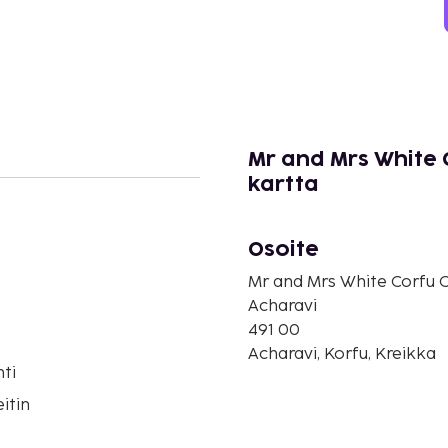
Mr and Mrs White 
kartta
Osoite
Mr and Mrs White Corfu C
Acharavi
491 00
Acharavi, Korfu, Kreikka
ti
itin
o