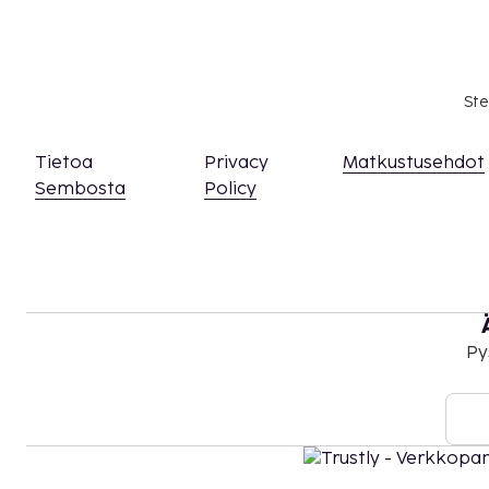
asiasta ottamalla yhteyttä majoituspaikkaan
olevien tietojen avulla.
Asiakkaita, jotka ovat 16 vuoden ikäisiä tai nu
tähän vain aikuisille tarkoitettuun majoituspa
Ste
Kaikki maksut voidaan maksaa käteisettömillä
Kontaktiton sisäänkirjautuminen ja kontaktit
Tietoa
Privacy
Matkustusehdot
saatavilla.
Sembosta
Policy
Py