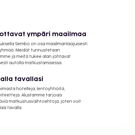
luottavat ympäri maailmaa
uksella Sembo on osa maailmanlaajuisesti
ryhmää. Meidät tunnustetaan
mme ja meitä tukee alan johtavat
isesti autolla matkustamisessa.
lla tavallasi
oimasta hotelleja, lentoyhtiöitä,
viteetteja. Alustamme tarjoaa
äviä matkustusvaihtoehtoja, joten voit
si tavalla.