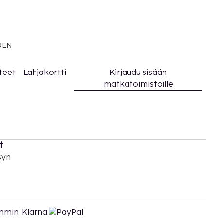
EDEN
teet
Lahjakortti
Kirjaudu sisään
matkatoimistoille
t
syn