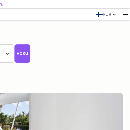
n.
EUR
Haku