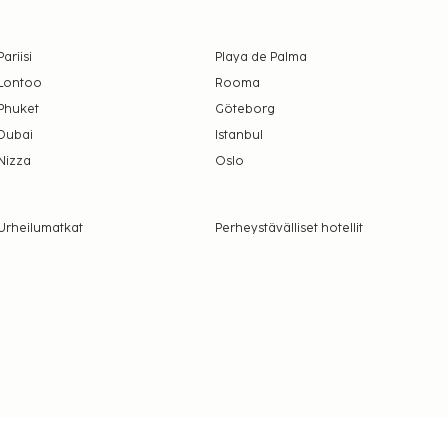
Pariisi
Playa de Palma
Lontoo
Rooma
Phuket
Göteborg
Dubai
Istanbul
Nizza
Oslo
Urheilumatkat
Perheystävälliset hotellit