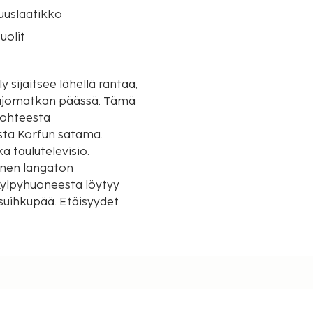
suuslaatikko
uolit
 sijaitsee lähellä rantaa,
omatkan päässä. Tämä
kohteesta
esta Korfun satama.
ä taulutelevisio.
inen langaton
Kylpyhuoneesta löytyy
esuihkupää. Etäisyydet