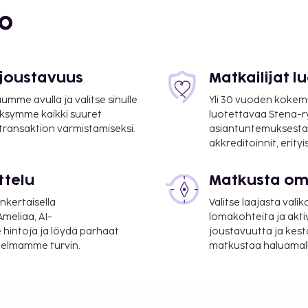
3 mi
bo
 joustavuus
Matkailijat 
mme avulla ja valitse sinulle
Yli 30 vuoden kokem
ksymme kaikki suuret
luotettavaa Stena-
 transaktion varmistamiseksi.
asiantuntemuksesta
akkreditoinnit, erity
ttelu
Matkusta oma
ístrias) - 38,5 km / 23,9
nkertaisella
Valitse laajasta valik
meliaa, AI-
lomakohteita ja akti
i vuorokauden auki oleva
 hintoja ja löydä parhaat
joustavuutta ja kest
ihin kuuluu ilmainen
itelmamme turvin.
matkustaa haluamalla
okrattavat polkupyörät,
lvelut. Tämän majatalon
ällä ja hääpalvelut. Tämä
 ja huonepalvelun