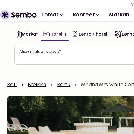
V
Lomat
Kohteet
Matkani
Matkat
Hotellit
Lento + hotelli
Lenn
Missä haluat yöpyä?
Koti
Kreikka
Korfu
Mr and Mrs White Corf