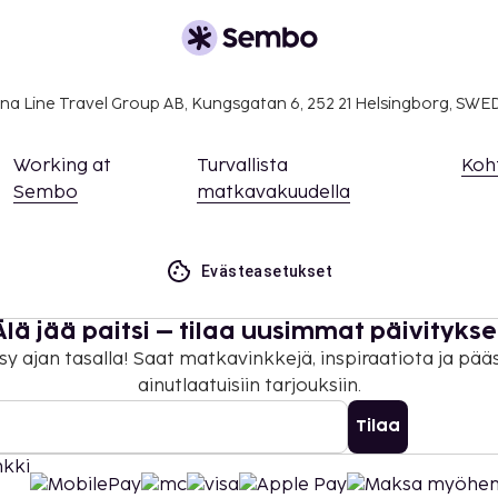
 varausvahvistuksessa
orempia, ei saa tuoda
ikkaan.
na Line Travel Group AB, Kungsgatan 6, 252 21 Helsingborg, SW
 maksutavoilla.
on uloskirjautuminen ovat
Working at
Turvallista
Koh
Sembo
matkavakuudella
Evästeasetukset
Älä jää paitsi – tilaa uusimmat päivitykse
sy ajan tasalla! Saat matkavinkkejä, inspiraatiota ja pää
ainutlaatuisiin tarjouksiin.
Tilaa