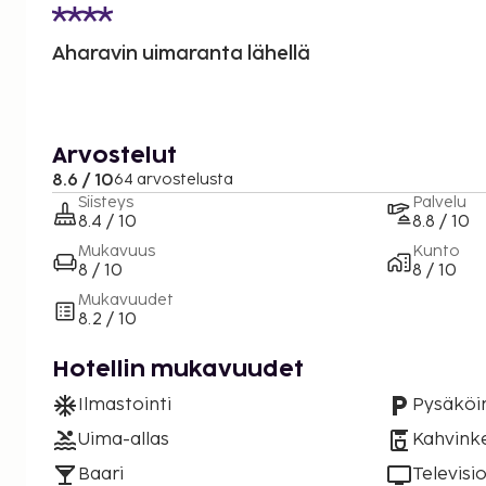
Aharavin uimaranta lähellä
Arvostelut
8.6 / 10
64 arvostelusta
Siisteys
Palvelu
8.4 / 10
8.8 / 10
Mukavuus
Kunto
8 / 10
8 / 10
Mukavuudet
8.2 / 10
Hotellin mukavuudet
Ilmastointi
Pysäköin
Uima-allas
Kahvinke
Baari
Televisi