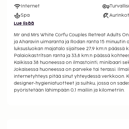
Internet
Turvalli
Spa
Aurinkot
Lue lisää
Mr and Mrs White Corfu Couples Retreat Adults Only
ja Aharavin uimaranta ja Rodan ranta 15 minuutin aj
luksusluokan majatalo sijaitsee 27,9 km:n päässä 
Palaiokastrítsan ranta ja 33,8 km:n päässä kohte
Kaikissa 38 huoneessa on ilmastointi, minibaari sek
Jokaisessa huoneessa on parveke tai terassi. Ilma
internetyhteys pitää sinut yhteydessä verkkoon. 
designer-hygieniatuotteet ja suihku, jossa on sad
pyöristetään lähimpään 0,1 mailiin ja kilometriin.
Joonianmeri - 0,1 km / 0,1 mi
Aharavin uimaranta - 0,8 km / 0,5 mi
Rodan ranta - 2,9 km / 1,8 mi
Antiniotin laguuni - 4,2 km / 2,6 mi
Agía Ekaterínin luostari - 4,6 km / 2,9 mi