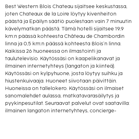
Best Western Blois Chateau sijaitsee keskustassa,
joten Chateaux de la Loire löytyy kivenheiton
päästä ja Epäilyn säätiö puolestaan vain 7 minuutin
kävelymatkan päästä. Tämä hotelli sijaitsee 19,9
km:n päässä kohteesta Château de Chambordin
linna ja 0,5 km:n päässä kohteesta Blois’n linna.
Kaikissa 26 huoneessa on ilmastointi ja
taulutelevisio. Käytössäsi on kaapelikanavat ja
ilmainen internetyhteys (langaton ja kiinteä).
Käytössäsi on kylpyhuone, josta löytyy suihku ja
hiustenkuivaaja. Huoneet siivotaan päivittäin.
Huoneissa on tallelokero. Käytössäsi on ilmaiset
sanomalehdet aulassa, matkatavarasäilytys ja
pyykinpesutilat. Seuraavat palvelut ovat saatavilla:
ilmainen langaton internetyhteys, concierge-
palvelut ja juhlasali. Lisämaksullinen
buffetaamiainen tarjoillaan arkipäivisin klo 7.00–
10.00 ja viikonloppuisin klo 7.00–10.00. Tämän