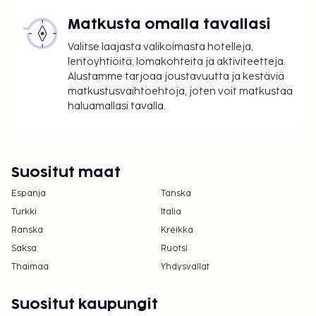
Matkusta omalla tavallasi
Valitse laajasta valikoimasta hotelleja,
lentoyhtiöitä, lomakohteita ja aktiviteetteja.
Alustamme tarjoaa joustavuutta ja kestäviä
matkustusvaihtoehtoja, joten voit matkustaa
haluamallasi tavalla.
Suositut maat
Espanja
Tanska
Turkki
Italia
Ranska
Kreikka
Saksa
Ruotsi
Thaimaa
Yhdysvallat
Suositut kaupungit