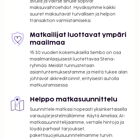
avulla ja valitse sinulle sopivat
eivät voi ylittää 1000 EUR:n suuruista summaa
maksuvaihtoehdot. Hyväksymme kaikki
tässä majoituspaikassa. Saat lisätietoja asiasta
suuret maksutavat turvallisen ja helpon
ottamalla yhteyttä majoituspaikkaan
transaktion varmistamiseksi.
varausvahvistuksessa olevien tietojen avulla.
Kaikki maksut voidaan maksaa käteisettömillä
Matkailijat luottavat ympäri
maksutavoilla.
maailmaa
Lue lisää Best Westernin tietosuojakäytännöstä
Yli 30 vuoden kokemuksella Sembo on osa
sivulla
www.bestwestern.com/privacy
.
maailmanlaajuisesti luotettavaa Stena-
ryhmää. Meidät tunnustetaan
asiantuntemuksestamme ja meitä tukee alan
johtavat akkreditoinnit, erityisesti autolla
matkustamisessa.
Helppo matkasuunnittelu
Suunnittele matkasi nopeasti yksinkertaisella
varausjärjestelmällämme. Käytä Ameliaa, AI-
matkasuunnittelijaamme, vertaile hintoja ja
löydä parhaat tarjoukset,
pakettisuojelusuunnitelmamme turvin.