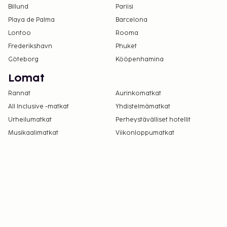
Billund
Pariisi
Playa de Palma
Barcelona
Lontoo
Rooma
Frederikshavn
Phuket
Göteborg
Kööpenhamina
Lomat
Rannat
Aurinkomatkat
All Inclusive -matkat
Yhdistelmämatkat
Urheilumatkat
Perheystävälliset hotellit
Musikaalimatkat
Viikonloppumatkat