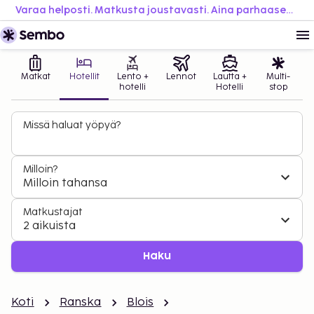
Varaa helposti. Matkusta joustavasti. Aina parhaaseen hintaan.
Matkat
Hotellit
Lento +
Lennot
Lautta +
Multi-
hotelli
Hotelli
stop
Missä haluat yöpyä?
Milloin?
Milloin tahansa
Matkustajat
2 aikuista
Haku
Koti
Ranska
Blois