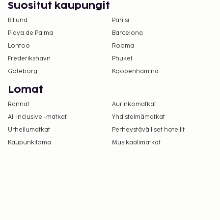
Suositut kaupungit
Billund
Pariisi
Playa de Palma
Barcelona
Lontoo
Rooma
Frederikshavn
Phuket
Göteborg
Kööpenhamina
Lomat
Rannat
Aurinkomatkat
All Inclusive -matkat
Yhdistelmämatkat
Urheilumatkat
Perheystävälliset hotellit
Kaupunkiloma
Musikaalimatkat