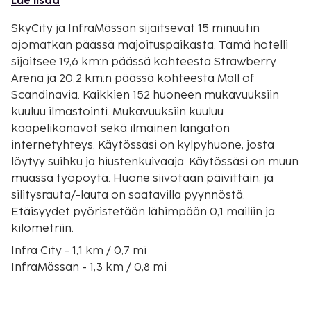
Lue lisää
SkyCity ja InfraMässan sijaitsevat 15 minuutin
ajomatkan päässä majoituspaikasta. Tämä hotelli
sijaitsee 19,6 km:n päässä kohteesta Strawberry
Arena ja 20,2 km:n päässä kohteesta Mall of
Scandinavia. Kaikkien 152 huoneen mukavuuksiin
kuuluu ilmastointi. Mukavuuksiin kuuluu
kaapelikanavat sekä ilmainen langaton
internetyhteys. Käytössäsi on kylpyhuone, josta
löytyy suihku ja hiustenkuivaaja. Käytössäsi on muun
muassa työpöytä. Huone siivotaan päivittäin, ja
silitysrauta/-lauta on saatavilla pyynnöstä.
Etäisyydet pyöristetään lähimpään 0,1 mailiin ja
kilometriin.
Infra City - 1,1 km / 0,7 mi
InfraMässan - 1,3 km / 0,8 mi
Medley Vilundabadet - 1,6 km / 1 mi
Väsbyn keskusta - 2 km / 1,2 mi