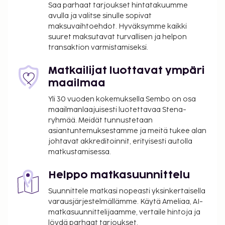
Palveluihin kuuluu ilmainen pysäköinti. Hyödynnä
Saa parhaat tarjoukset hintatakuumme
avulla ja valitse sinulle sopivat
kuntokeskus ja terassi. Tämän hotellin palveluihin
maksuvaihtoehdot. Hyväksymme kaikki
kuuluu muun muassa ilmainen langaton
suuret maksutavat turvallisen ja helpon
internetyhteys, lahjatavaraliikkeitä/lehtikioskeja ja
transaktion varmistamiseksi.
televisio yleisissä tiloissa. Nauti ruoista hotellin
ravintolassa nimeltä Bistro North, joka on yksi
Matkailijat luottavat ympäri
majoituspaikan 2 ravintolasta. Tämän ravintolan
maailmaa
erikoisuuksiin kuuluu skandinaavinen keittiö.
Yli 30 vuoden kokemuksella Sembo on osa
Palveluihin kuuluu myös huonepalvelu (rajoitettuina
maailmanlaajuisesti luotettavaa Stena-
aikoina) ja kahvila. Päätä päiväsi nauttimalla
ryhmää. Meidät tunnustetaan
muutama drinkki baarissa. Ilmainen täysi aamiainen
asiantuntemuksestamme ja meitä tukee alan
tarjoillaan arkipäivisin klo 6.00–9.30 ja
johtavat akkreditoinnit, erityisesti autolla
viikonloppuisin klo 8.00–10.30.
matkustamisessa.
Aikainen sisäänkirjautuminen (riippuu
saatavuudesta): 200 SEK
Helppo matkasuunnittelu
Myöhäinen uloskirjautuminen (riippuu
Suunnittele matkasi nopeasti yksinkertaisella
saatavuudesta): 200 SEK
varausjärjestelmällämme. Käytä Ameliaa, AI-
Vauvansänky: 100.0 SEK per yö
matkasuunnittelijaamme, vertaile hintoja ja
Lisävuode: 200.0 SEK per yö
löydä parhaat tarjoukset,