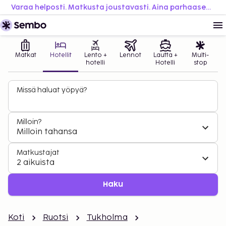
Varaa helposti. Matkusta joustavasti. Aina parhaaseen hintaan.
Matkat
Hotellit
Lento +
Lennot
Lautta +
Multi-
hotelli
Hotelli
stop
Missä haluat yöpyä?
Milloin?
Milloin tahansa
Matkustajat
2 aikuista
Haku
Koti
Ruotsi
Tukholma