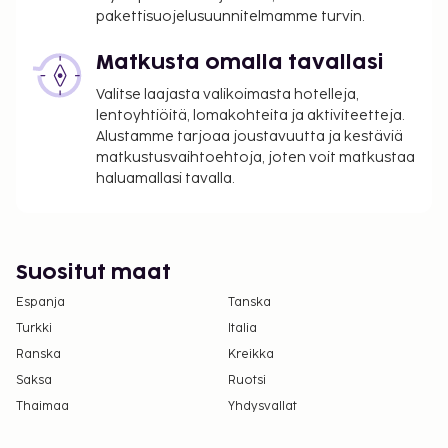
pakettisuojelusuunnitelmamme turvin.
Yllä oleva luettelo ei ehkä kata kaikkea. Maksut ja
takuumaksut eivät välttämättä sisällä veroja, ja ne
Matkusta omalla tavallasi
saattavat muuttua.
Valitse laajasta valikoimasta hotelleja,
Yksi korkeintaan 2 vuotta vanha lapsi voi
lentoyhtiöitä, lomakohteita ja aktiviteetteja.
majoittua ilmaiseksi, kun hän käyttää
Alustamme tarjoaa joustavuutta ja kestäviä
matkustusvaihtoehtoja, joten voit matkustaa
vanhemman tai huoltajan huoneessa olevia
haluamallasi tavalla.
sänkyjä.
Tämä majoituspaikka toivottaa tervetulleiksi
kaikki asiakkaat seksuaaliseen
suuntautumiseen tai sukupuoli-identiteettiin
Suositut maat
katsomatta (LGBTQ+ -ystävällinen).
Espanja
Tanska
Turkki
Italia
Ranska
Kreikka
Saksa
Ruotsi
Thaimaa
Yhdysvallat