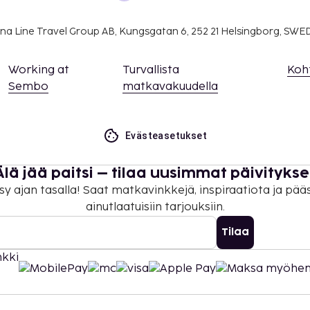
ta, vaaditaan
vat matkustaa lapsen
na Line Travel Group AB, Kungsgatan 6, 252 21 Helsingborg, SW
an konsulaattiin ennen
Working at
Turvallista
Koh
ittua ilmaiseksi, kun hän
Sembo
matkavakuudella
levia sänkyjä.
Evästeasetukset
Älä jää paitsi – tilaa uusimmat päivitykse
sy ajan tasalla! Saat matkavinkkejä, inspiraatiota ja pää
ainutlaatuisiin tarjouksiin.
Tilaa