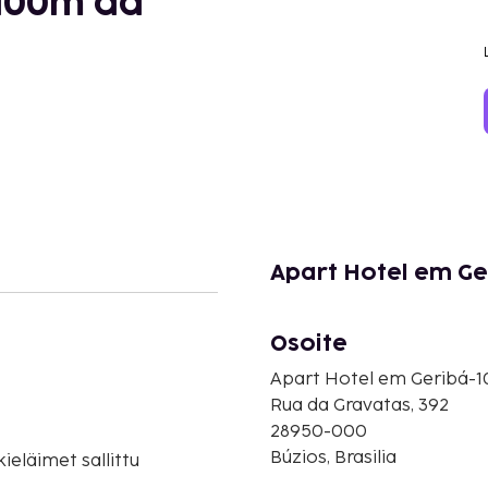
-100m da
Apart Hotel em Ge
Osoite
Apart Hotel em Geribá-1
Rua da Gravatas, 392
28950-000
Búzios, Brasilia
eläimet sallittu