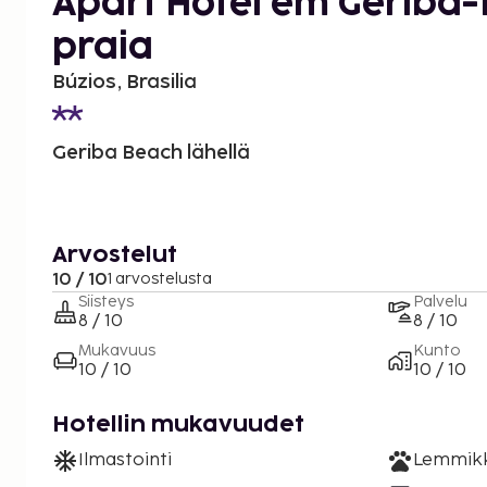
Apart Hotel em Geribá
praia
Búzios, Brasilia
Geriba Beach lähellä
Arvostelut
10 / 10
1 arvostelusta
Siisteys
Palvelu
8 / 10
8 / 10
Mukavuus
Kunto
10 / 10
10 / 10
Hotellin mukavuudet
Ilmastointi
Lemmikki