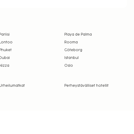
Pariisi
Playa de Palma
Lontoo
Rooma
Phuket
Göteborg
Dubai
Istanbul
Nizza
Oslo
Urheilumatkat
Perheystävälliset hotellit