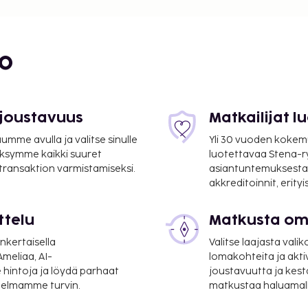
bo
 joustavuus
Matkailijat 
mme avulla ja valitse sinulle
Yli 30 vuoden kokem
ksymme kaikki suuret
luotettavaa Stena-
 transaktion varmistamiseksi.
asiantuntemuksesta
akkreditoinnit, erity
ttelu
Matkusta oma
7,8 mi
nkertaisella
Valitse laajasta valik
/ 106,9 mi
meliaa, AI-
lomakohteita ja akti
 191,1 km / 118,7 mi
 hintoja ja löydä parhaat
joustavuutta ja kest
itelmamme turvin.
matkustaa haluamalla
ympäri vuorokauden). Jos
nen pysäköinti kuuluu