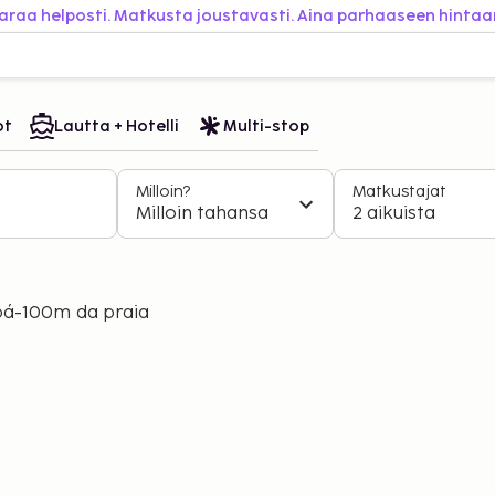
araa helposti. Matkusta joustavasti. Aina parhaaseen hintaa
ot
Lautta + Hotelli
Multi-stop
Milloin?
Matkustajat
Milloin tahansa
2 aikuista
bá-100m da praia