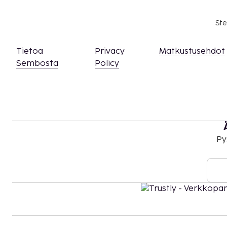
eivät voi tai eivät halua antaa tätä suostumus
tuomioistuimen lupa. Henkilöiden, jotka aiko
Ste
kanssa Brasiliaan, tulee ottaa yhteyttä Brasili
matkaa saadakseen lisäohjeita.
Tietoa
Privacy
Matkustusehdot
Yksi korkeintaan 5 vuotta vanha lapsi voi majo
Sembosta
Policy
käyttää vanhemman tai huoltajan huoneessa o
Majoituspaikka siivotaan ammattimaisesti.
Py