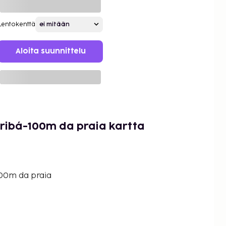
Lentokenttä
Aloita suunnittelu
ribá-100m da praia kartta
00m da praia