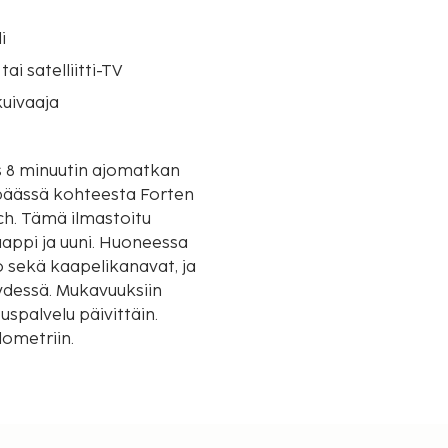
i
tai satelliitti-TV
uivaaja
as 8 minuutin ajomatkan
ch. Tämä ilmastoitu
aappi ja uuni. Huoneessa
o sekä kaapelikanavat, ja
ydessä. Mukavuuksiin
lometriin.
m / 0,6 mi