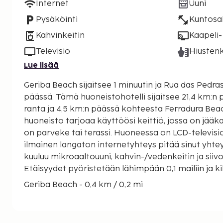
Internet
Uuni
Pysäköinti
Kuntosal
Kahvinkeitin
Kaapeli- 
Televisio
Hiustenk
Lue lisää
Geriba Beach sijaitsee 1 minuutin ja Rua das Pedr
päässä. Tämä huoneistohotelli sijaitsee 21,4 km:n päässä kohteesta Forten
ranta ja 4,5 km:n päässä kohteesta Ferradura Bea
huoneisto tarjoaa käyttöösi keittiö, jossa on jääk
on parveke tai terassi. Huoneessa on LCD-televisi
ilmainen langaton internetyhteys pitää sinut yhte
kuuluu mikroaaltouuni, kahvin-/vedenkeitin ja siivouspalvelu päivittäin.
Etäisyydet pyöristetään lähimpään 0,1 mailiin ja ki
Geriba Beach - 0,4 km / 0,2 mi
Shopping Aldeia da Praia - 0,9 km / 0,5 mi
Manguinhosin ranta - 0,9 km / 0,6 mi
Capela Nossa Senhora Desatadora dos Nós - 0,9 k