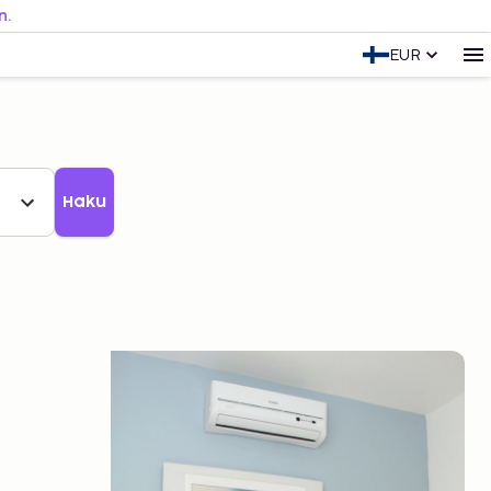
n.
EUR
Haku