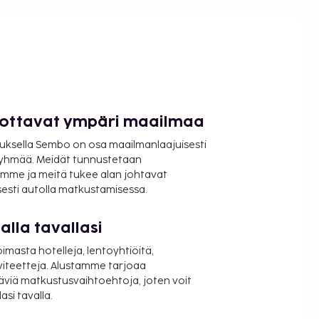
luottavat ympäri maailmaa
uksella Sembo on osa maailmanlaajuisesti
ryhmää. Meidät tunnustetaan
mme ja meitä tukee alan johtavat
isesti autolla matkustamisessa.
lla tavallasi
oimasta hotelleja, lentoyhtiöitä,
viteetteja. Alustamme tarjoaa
äviä matkustusvaihtoehtoja, joten voit
si tavalla.