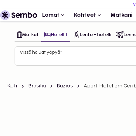
V
Lomat
Kohteet
Matkani
Matkat
Hotellit
Lento + hotelli
Lenn
Missä haluat yöpyä?
Koti
Brasilia
Buzios
Apart Hotel em Geri