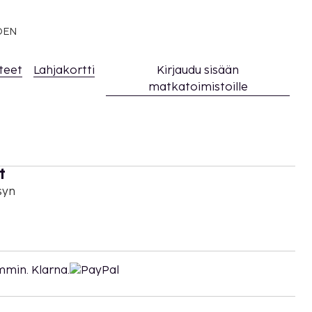
EDEN
teet
Lahjakortti
Kirjaudu sisään
matkatoimistoille
t
syn