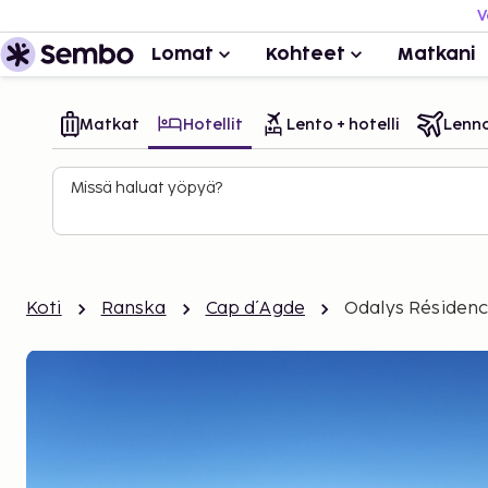
V
Lomat
Kohteet
Matkani
Matkat
Hotellit
Lento + hotelli
Lenn
Missä haluat yöpyä?
Koti
Ranska
Cap d´Agde
Odalys Résidenc