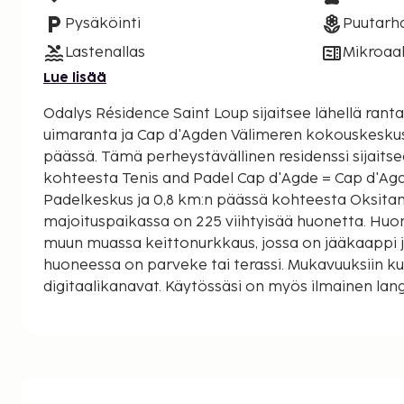
Pysäköinti
Puutarh
Lastenallas
Mikroaal
Lue lisää
Odalys Résidence Saint Loup sijaitsee lähellä rant
uimaranta ja Cap d'Agden Välimeren kokouskesku
päässä. Tämä perheystävällinen residenssi sijaitsee 0,8 km:n päässä
kohteesta Tenis and Padel Cap d'Agde = Cap d'Agd
Padelkeskus ja 0,8 km:n päässä kohteesta Oksitan
majoituspaikassa on 225 viihtyisää huonetta. Huo
muun muassa keittonurkkaus, jossa on jääkaappi ja 
huoneessa on parveke tai terassi. Mukavuuksiin kuu
digitaalikanavat. Käytössäsi on myös ilmainen lan
Käytössäsi on muun muassa mikroaaltouuni, ja va
(lisämaksusta) on saatavilla pyynnöstä. Etäisyyd
0,1 mailiin ja kilometriin.
Tenis and Padel Cap d'Agde = Cap d'Agden Tennis- 
0,4 mi