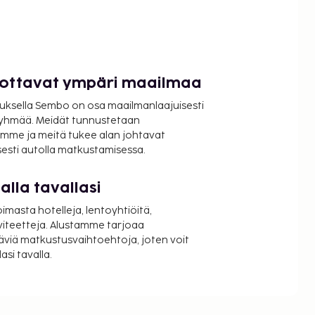
luottavat ympäri maailmaa
uksella Sembo on osa maailmanlaajuisesti
ryhmää. Meidät tunnustetaan
mme ja meitä tukee alan johtavat
isesti autolla matkustamisessa.
lla tavallasi
oimasta hotelleja, lentoyhtiöitä,
viteetteja. Alustamme tarjoaa
äviä matkustusvaihtoehtoja, joten voit
si tavalla.