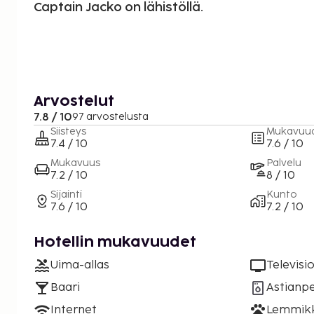
Captain Jacko on lähistöllä.
Arvostelut
7.8 / 10
97 arvostelusta
Siisteys
Mukavuu
7.4 / 10
7.6 / 10
Mukavuus
Palvelu
7.2 / 10
8 / 10
Sijainti
Kunto
7.6 / 10
7.2 / 10
Hotellin mukavuudet
Uima-allas
Televisi
Baari
Astianp
Internet
Lemmikki