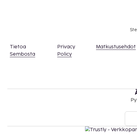
Lemmikkimaksu: 18 EUR per lemmikki (vaihte
mukaan)
Avustajaeläimistä ei veloiteta lisämaksuja
Vauvansänky: 9.0 EUR per päivä
Ste
Lakanamaksu: 14 EUR per henkilö per yöpymine
tuoda omansa)
Tietoa
Privacy
Matkustusehdot
Syöttötuoli: 8 EUR per päivä
Sembosta
Policy
Pyyhemaksu: 10 EUR per henkilö per yöpyminen
tuoda omansa)
Yllä oleva luettelo ei ehkä kata kaikkea. Maksut j
välttämättä sisällä veroja, ja ne saattavat muuttua
Kansallisten määräysten vuoksi käteismaksut e
EUR:n suuruista summaa tässä majoituspaikassa
Py
asiasta ottamalla yhteyttä majoituspaikkaan
olevien tietojen avulla.
Kausiluontoinen uima-allas on käytettävissä h
Kontaktiton sisäänkirjautuminen on saatavilla