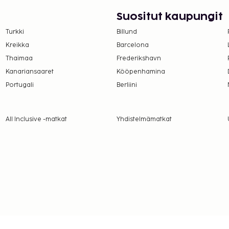
Suositut kaupungit
ä kauden mukainen
Turkki
Billund
sin palveluihin kuuluu
Kreikka
Barcelona
hti (lisämaksusta).
Thaimaa
Frederikshavn
ravintolan. Päätä päiväsi
Kanariansaaret
Kööpenhamina
Portugali
Berliini
All Inclusive -matkat
Yhdistelmämatkat
suoritettavat maksut.
r yöpyminen
er yö. Tätä veroa ei
lmoittamat maksut.