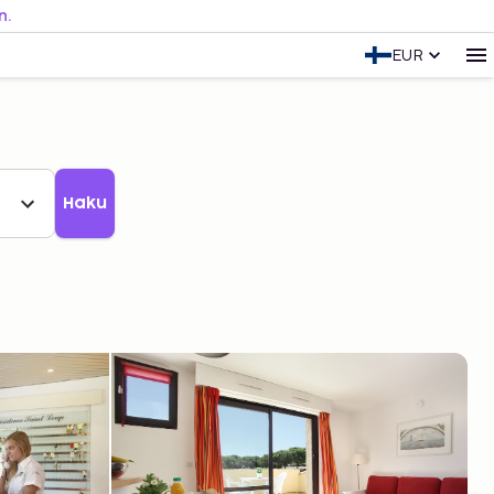
n.
EUR
Haku