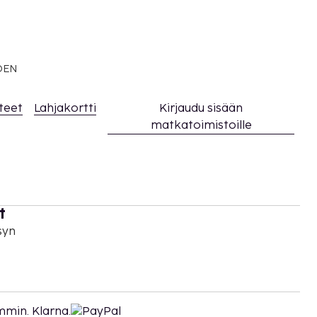
EDEN
teet
Lahjakortti
Kirjaudu sisään
matkatoimistoille
t
syn