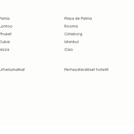
Pariisi
Playa de Palma
Lontoo
Rooma
Phuket
Göteborg
Dubai
Istanbul
Nizza
Oslo
Urheilumatkat
Perheystävälliset hotellit