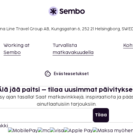
lee yöpymisen keston
na Line Travel Group AB, Kungsgatan 6, 252 21 Helsingborg, SW
n (tai asiakkaat voivat
Working at
Turvallista
Koh
Sembo
matkavakuudella
 (tai asiakkaat voivat
a takuumaksut eivät
Evästeasetukset
.
ivät voi ylittää 1000
Älä jää paitsi – tilaa uusimmat päivitykse
. Saat lisätietoja
sy ajan tasalla! Saat matkavinkkejä, inspiraatiota ja pää
 varausvahvistuksessa
ainutlaatuisiin tarjouksiin.
Tilaa
uhtikuusta lokakuuhun.
.