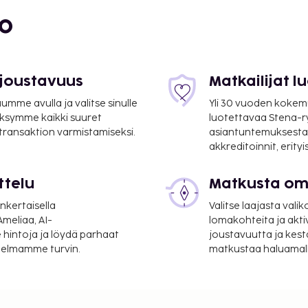
bo
,5 mi
 km / 0,6 mi
 joustavuus
Matkailijat 
mme avulla ja valitse sinulle
Yli 30 vuoden kokem
ksymme kaikki suuret
luotettavaa Stena-
 transaktion varmistamiseksi.
asiantuntemuksesta
akkreditoinnit, erity
ttelu
Matkusta oma
nkertaisella
Valitse laajasta valik
meliaa, AI-
lomakohteita ja akti
 hintoja ja löydä parhaat
joustavuutta ja kest
itelmamme turvin.
matkustaa haluamalla
2 km / 43 mi
llier (MPL-Montpellier -