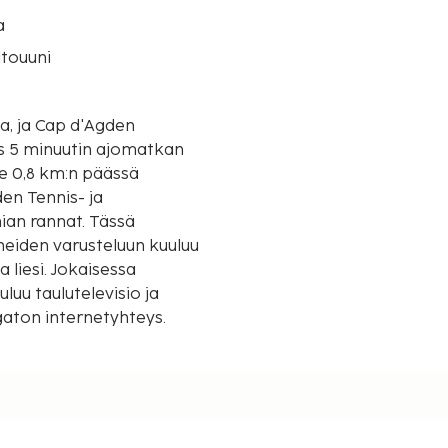
a
touuni
aa, ja Cap d'Agden
s 5 minuutin ajomatkan
en Tennis- ja
ian rannat. Tässä
neiden varusteluun kuuluu
liesi. Jokaisessa
luu taulutelevisio ja
gaton internetyhteys.
uvansänkyjä
et pyöristetään lähimpään
ja Padelkeskus - 0,6 km /