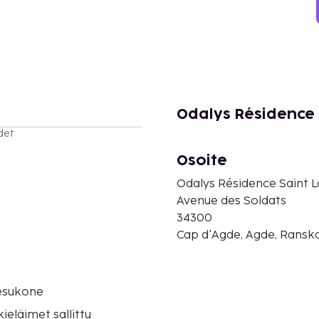
Odalys Résidence 
det
Osoite
Odalys Résidence Saint 
Avenue des Soldats
34300
Cap d'Agde, Agde, Ransk
o
esukone
eläimet sallittu