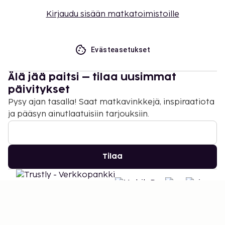
rokotettuja vähintään 1 päivää ennen
Kirjaudu sisään matkatoimistoille
sisäänkirjautumista.
Evästeasetukset
Älä jää paitsi – tilaa uusimmat
päivitykset
Pysy ajan tasalla! Saat matkavinkkejä, inspiraatiota
ja pääsyn ainutlaatuisiin tarjouksiin.
Tilaa