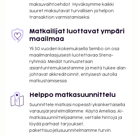
maksuvaihtoehdot. Hyväksymme kaikki
yhteyteen kuuluva viinitila, kauden mukainen
suuret maksutavat turvallisen ja helpon
ulkouima-allas ja vuokrattavat polkupyörät. Tämän
transaktion varmistamiseksi.
välimerellisen hotellin palveluihin kuuluu myös
concierge-palvelut, juhlasali ja tietoja
Matkailijat luottavat ympäri
polkupyöräkierroksista. Tämän hotellin uima-
maailmaa
altaalla sijaitsevan ravintolan palveluihin kuuluu
Yli 30 vuoden kokemuksella Sembo on osa
baari/aulabaari, se tarjoaa näkymän puutarhaan ja
maailmanlaajuisesti luotettavaa Stena-
ruokailu on mahdollista myös ulkosalla. Palveluihin
ryhmää. Meidät tunnustetaan
kuuluu myös huonepalvelu (rajoitettuina aikoina).
asiantuntemuksestamme ja meitä tukee alan
Allasbaarissa voit nauttia raikasta juotavaa.
johtavat akkreditoinnit, erityisesti autolla
Maksullinen buffetaamiainen tarjotaan päivittäin
matkustamisessa.
klo 7.30–10.00. Tämän majoituspaikan virallisen
tähtiluokituksen on myöntänyt Ranskan turismin
Helppo matkasuunnittelu
kehitysjärjestö ATOUT. Seuraavat tilat tai palvelut
Suunnittele matkasi nopeasti yksinkertaisella
on suljettu 18.12.2026–27.1.2027 (päivät saattavat
varausjärjestelmällämme. Käytä Ameliaa, AI-
muuttua):
matkasuunnittelijaamme, vertaile hintoja ja
Aamiainen
löydä parhaat tarjoukset,
Päivittäinen siivous
pakettisuojelusuunnitelmamme turvin.