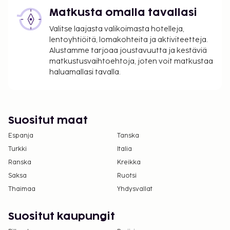
Ruokailutila(t)
Matkusta omalla tavallasi
Seuraavat tilat on suljettu kausittain joka vuosi. Ne
Valitse laajasta valikoimasta hotelleja,
on suljettu 18. 12ta – 27. 1ta:
lentoyhtiöitä, lomakohteita ja aktiviteetteja.
Baari/lounge
Alustamme tarjoaa joustavuutta ja kestäviä
Ruokailupaikka/-paikat
matkustusvaihtoehtoja, joten voit matkustaa
Kokoustilat
haluamallasi tavalla.
Pysäköintialue
Uima-allas
Seuraavat tilat on suljettu maanantaisin ja
Suositut maat
sunnuntaisin:
Espanja
Tanska
Ruokailupaikka/-paikat
Turkki
Italia
Majoituspaikka veloittaa seuraavat paikan päällä
Ranska
Kreikka
suoritettavat maksut. Maksuihin saattaa sisältyä
Saksa
Ruotsi
sovellettavat verot:
Thaimaa
Yhdysvallat
Kaupungin perimä vero: 1.13 EUR per henkilö per
yö. Tätä veroa ei peritä alle 18 vuotta vanhoilta
Suositut kaupungit
lapsilta.