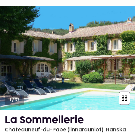
1
/
37
La Sommellerie
Chateauneuf-du-Pape (linnarauniot), Ranska