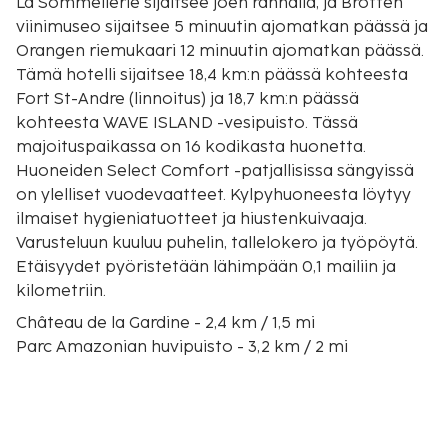
La Sommellerie sijaitsee joen rannalla, ja Brotten
viinimuseo sijaitsee 5 minuutin ajomatkan päässä ja
Orangen riemukaari 12 minuutin ajomatkan päässä.
Tämä hotelli sijaitsee 18,4 km:n päässä kohteesta
Fort St-Andre (linnoitus) ja 18,7 km:n päässä
kohteesta WAVE ISLAND -vesipuisto. Tässä
majoituspaikassa on 16 kodikasta huonetta.
Huoneiden Select Comfort -patjallisissa sängyissä
on ylelliset vuodevaatteet. Kylpyhuoneesta löytyy
ilmaiset hygieniatuotteet ja hiustenkuivaaja.
Varusteluun kuuluu puhelin, tallelokero ja työpöytä.
Etäisyydet pyöristetään lähimpään 0,1 mailiin ja
kilometriin.
Château de la Gardine - 2,4 km / 1,5 mi
Parc Amazonian huvipuisto - 3,2 km / 2 mi
Château Maucoil - 3,9 km / 2,4 mi
Château Mont Redon - 4,2 km / 2,6 mi
Domaine de la Solitude - 4,2 km / 2,6 mi
Saint Charlesin luolat - 4,3 km / 2,6 mi