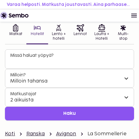
Varaa helposti. Matkusta joustavasti. Aina parhaaseen hintaan.
Matkat
Hotellit
Lento +
Lennot
Lautta +
Multi-
hotelli
Hotelli
stop
Missä haluat yöpyä?
Milloin?
Milloin tahansa
Matkustajat
2 aikuista
Haku
Koti
Ranska
Avignon
La Sommellerie