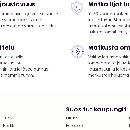
 joustavuus
Matkailijat 
mme avulla ja valitse sinulle
Yli 30 vuoden kokem
ksymme kaikki suuret
luotettavaa Stena-
 transaktion varmistamiseksi.
asiantuntemuksesta
akkreditoinnit, erity
ttelu
Matkusta oma
nkertaisella
Valitse laajasta valik
meliaa, AI-
lomakohteita ja akti
 hintoja ja löydä parhaat
joustavuutta ja kest
itelmamme turvin.
matkustaa haluamalla
Suositut kaupungit
Turkki
Billund
Kreikka
Barcelona