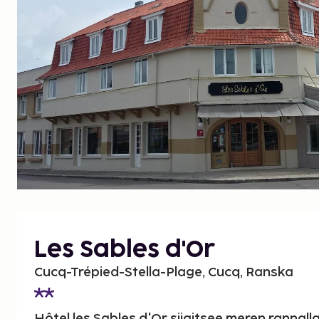
Les Sables d'Or
Cucq-Trépied-Stella-Plage, Cucq, Ranska
Hôtel les Sables d'Or sijaitsee meren rannalla