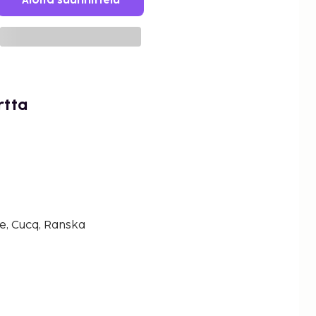
Aloita suunnittelu
rtta
e, Cucq, Ranska