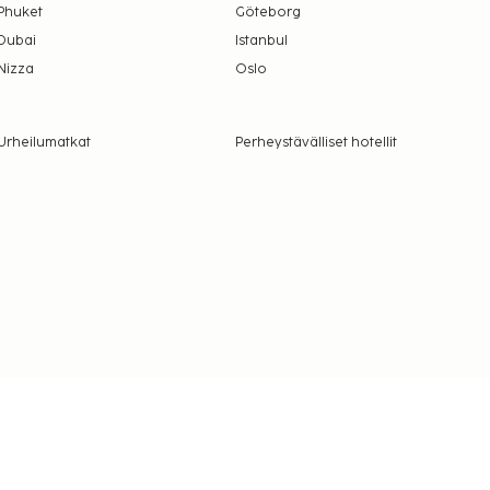
Phuket
Göteborg
Dubai
Istanbul
Nizza
Oslo
Urheilumatkat
Perheystävälliset hotellit