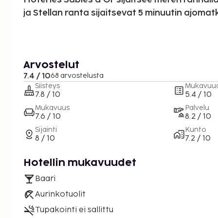
ja Stellan ranta sijaitsevat 5 minuutin ajoma
Arvostelut
7.4 / 10
68 arvostelusta
Siisteys
Mukavuu
7.8 / 10
5.4 / 10
Mukavuus
Palvelu
7.6 / 10
8.2 / 10
Sijainti
Kunto
8 / 10
7.2 / 10
Hotellin mukavuudet
Baari
Aurinkotuolit
Tupakointi ei sallittu