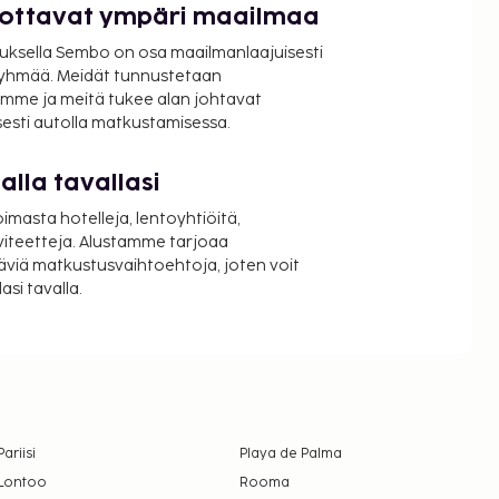
luottavat ympäri maailmaa
uksella Sembo on osa maailmanlaajuisesti
ryhmää. Meidät tunnustetaan
mme ja meitä tukee alan johtavat
isesti autolla matkustamisessa.
lla tavallasi
oimasta hotelleja, lentoyhtiöitä,
viteetteja. Alustamme tarjoaa
äviä matkustusvaihtoehtoja, joten voit
si tavalla.
Pariisi
Playa de Palma
Lontoo
Rooma