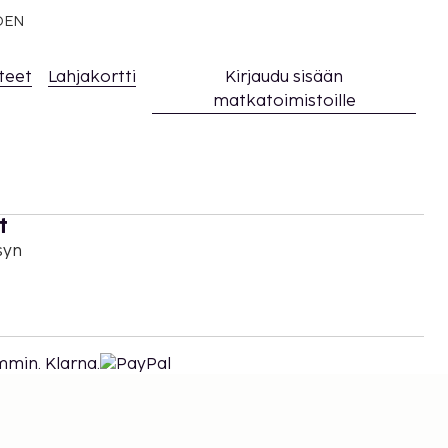
EDEN
teet
Lahjakortti
Kirjaudu sisään
matkatoimistoille
t
syn