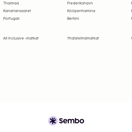
Thaimaa
Frederikshavn
Kanariansaaret
Kööpenhamina
Portugali
Berliini
All Inclusive -matkat
Yhdistelmämatkat