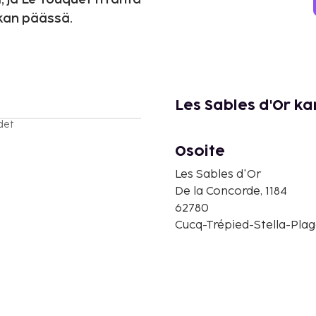
tkan päässä.
Les Sables d'Or ka
det
Osoite
Les Sables d'Or
De la Concorde, 1184
62780
Cucq-Trépied-Stella-Plag