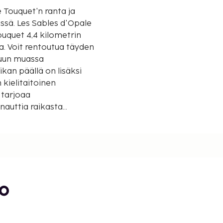
e Touquet'n ranta ja
'Opale
Touquet 4,4 kilometrin
a. Voit rentoutua täyden
muun muassa
kan päällä on lisäksi
 kielitaitoinen
 tarjoaa
 nauttia raikasta
arjolla päivittäin kello
LCD-televisio.
en langaton
gieniatuotteet ja
öytä. Huone siivotaan
nöstä.
bo