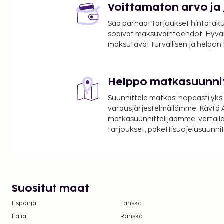
Voittamaton arvo ja
Saa parhaat tarjoukset hintatakuu
sopivat maksuvaihtoehdot. Hyvä
maksutavat turvallisen ja helpon
Helppo matkasuunni
Suunnittele matkasi nopeasti yksi
varausjärjestelmällämme. Käytä A
matkasuunnittelijaamme, vertaile
tarjoukset, pakettisuojelusuunn
Suositut maat
Espanja
Tanska
Italia
Ranska