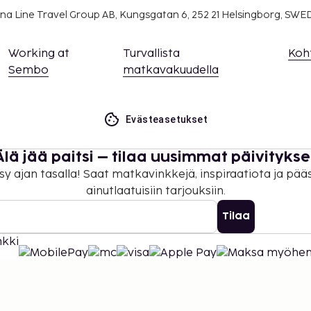
na Line Travel Group AB, Kungsgatan 6, 252 21 Helsingborg, SW
Working at
Turvallista
Koh
Sembo
matkavakuudella
Evästeasetukset
Älä jää paitsi – tilaa uusimmat päivitykse
sy ajan tasalla! Saat matkavinkkejä, inspiraatiota ja pää
ainutlaatuisiin tarjouksiin.
Tilaa
©
2026
Stena Line Travel Group AB