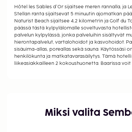
Hôtel les Sables d'Or sijaitsee meren rannalla, ja L
Stellan ranta sijaitsevat 5 minuutin ajomatkan päässä. Les Sables d
Naturist Beach sijaitsee 4,2 kilometrin ja Golf du 
päässä tästä kylpylälomalle soveltuvasta hotellist
palvelun kylpylässä, jonka palveluihin sisältyvät 
hierontapalvelut, vartalohoidot ja kasvohoidot. Pai
sisäuima-allas, poreallas sekä sauna. Käytössäsi on
henkilökunta ja matkatavarasäilytys. Tämä hotelli
liikeasiakkailleen 2 kokoushuonetta. Baarissa voit
juotavaa. Maksullinen mannermainen aamiainen on t
8.0010.00. Kaikkien 35 huoneen varusteluun kuuluu 
Mukavuuksiin kuuluu digitaalikanavat sekä ilmain
internetyhteys. Kylpyhuoneesta löytyy ilmaiset hy
hiustenkuivaaja. Käytössäsi on muun muassa työp
päivittäin, ja silitysrauta/-lauta on saatavilla pyyn
Miksi valita Sem