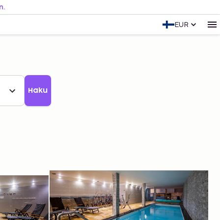
n.
EUR
Haku