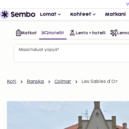
V
Lomat
Kohteet
Matkani
Matkat
Hotellit
Lento + hotelli
Lenn
Missä haluat yöpyä?
Koti
Ranska
Colmar
Les Sables d'Or