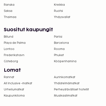
takuumaksut eivät välttämättä sisällä veroja, ja ne
Ranska
Kreikka
saattavat muuttua.
Saksa
Ruotsi
Kansallisten määräysten vuoksi käteismaksut
Thaimaa
Yhdysvallat
eivät voi ylittää 1000 EUR:n suuruista summaa
tässä majoituspaikassa. Saat lisätietoja asiasta
Suositut kaupungit
ottamalla yhteyttä majoituspaikkaan
Billund
Pariisi
varausvahvistuksessa olevien tietojen avulla.
Playa de Palma
Barcelona
Vain sisäänkirjautuneet asiakkaat saavat
Lontoo
oleskella huoneissa.
Rooma
Frederikshavn
Phuket
Göteborg
Kööpenhamina
Lomat
Rannat
Aurinkomatkat
All Inclusive -matkat
Yhdistelmämatkat
Urheilumatkat
Perheystävälliset hotellit
Kaupunkiloma
Musikaalimatkat