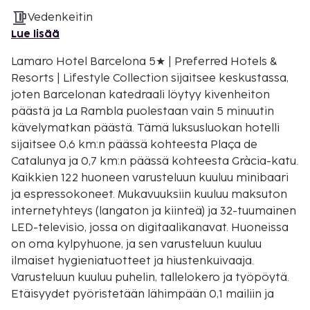
Vedenkeitin
Lue lisää
Lamaro Hotel Barcelona 5★ | Preferred Hotels &
Resorts | Lifestyle Collection sijaitsee keskustassa,
joten Barcelonan katedraali löytyy kivenheiton
päästä ja La Rambla puolestaan vain 5 minuutin
kävelymatkan päästä. Tämä luksusluokan hotelli
sijaitsee 0,6 km:n päässä kohteesta Plaça de
Catalunya ja 0,7 km:n päässä kohteesta Gràcia-katu.
Kaikkien 122 huoneen varusteluun kuuluu minibaari
ja espressokoneet. Mukavuuksiin kuuluu maksuton
internetyhteys (langaton ja kiinteä) ja 32-tuumainen
LED-televisio, jossa on digitaalikanavat. Huoneissa
on oma kylpyhuone, ja sen varusteluun kuuluu
ilmaiset hygieniatuotteet ja hiustenkuivaaja.
Varusteluun kuuluu puhelin, tallelokero ja työpöytä.
Etäisyydet pyöristetään lähimpään 0,1 mailiin ja