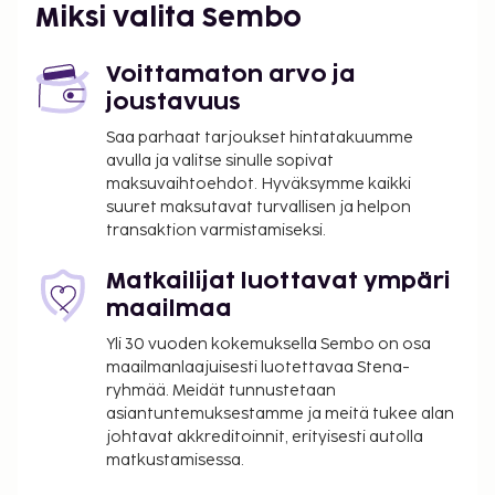
lentoasema (BCN) - 16,7 km / 10,4 mi
Miksi valita Sembo
Käytössäsi on tietokonepiste,
kuivapesula-/pesulapalvelut ja ympäri vuorokauden
Voittamaton arvo ja
auki oleva vastaanotto. Tämä hotelli tarjoaa
joustavuus
asiakkailleen 170 neliömetriä kokoustiloja, joihin
Saa parhaat tarjoukset hintatakuumme
kuuluu konferenssitila ja 2 kokoushuonetta.
avulla ja valitse sinulle sopivat
Hyödynnä ympäri vuorokauden auki oleva
maksuvaihtoehdot. Hyväksymme kaikki
kuntokeskus ja kattoterassi. Tämän hotellin
suuret maksutavat turvallisen ja helpon
palveluihin kuuluu ilmainen langaton internetyhteys,
transaktion varmistamiseksi.
concierge-palvelut ja hääpalvelut. Majoituspaikan
ravintolan, Catedral 1951, erikoisuuksiin kuuluu
Matkailijat luottavat ympäri
espanjalainen keittiö. Käytössäsi on myös
maailmaa
baari/aulabaari ja voit nauttia ateriasi ulkona.
Yli 30 vuoden kokemuksella Sembo on osa
Palveluihin kuuluu myös huonepalvelu (rajoitettuina
maailmanlaajuisesti luotettavaa Stena-
aikoina). Maksullinen buffetaamiainen tarjotaan
ryhmää. Meidät tunnustetaan
päivittäin klo 7.00–10.30.
asiantuntemuksestamme ja meitä tukee alan
johtavat akkreditoinnit, erityisesti autolla
Majoituspaikka veloittaa seuraavat paikan päällä
matkustamisessa.
suoritettavat maksut. Maksuihin saattaa sisältyä