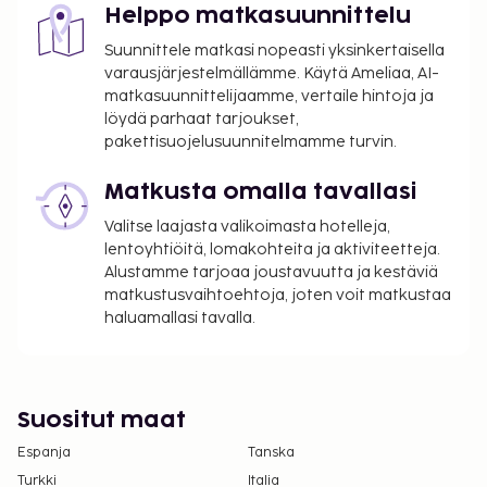
sovellettavat verot:
Helppo matkasuunnittelu
Kaupunki perii kaupunkiveron, joka maksetaan
Suunnittele matkasi nopeasti yksinkertaisella
majoituspaikassa. Poikkeuksia tai alennuksia
varausjärjestelmällämme. Käytä Ameliaa, AI-
saatetaan soveltaa. Lisätietoja saat ottamalla
matkasuunnittelijaamme, vertaile hintoja ja
yhteyttä majoituspaikkaan
löydä parhaat tarjoukset,
varausvahvistuksessa olevia tietoja käyttäen.
pakettisuojelusuunnitelmamme turvin.
Kaupungin perimä vero: 13.20 EUR per henkilö
Matkusta omalla tavallasi
per yö korkeintaan 7 yöstä. Tätä veroa ei peritä
alle 17 vuotta vanhoilta lapsilta.
Valitse laajasta valikoimasta hotelleja,
lentoyhtiöitä, lomakohteita ja aktiviteetteja.
Tässä on mainittu kaikki majoituspaikan meille
Alustamme tarjoaa joustavuutta ja kestäviä
ilmoittamat maksut.
matkustusvaihtoehtoja, joten voit matkustaa
haluamallasi tavalla.
Maksu buffetaamiaisesta: noin 37 EUR aikuisille
ja 20 EUR lapsille
Pysäköintimaksu lähellä sijaitsevalla
pysäköintialueella: 28 EUR per päivä (10 metrin
Suositut maat
päässä)
Espanja
Tanska
Yllä oleva luettelo ei ehkä kata kaikkea. Maksut ja
Turkki
Italia