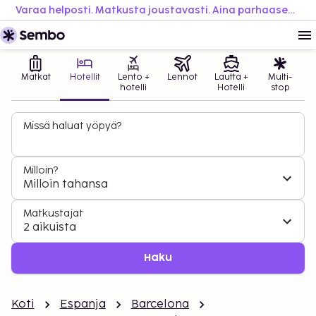
Varaa helposti. Matkusta joustavasti. Aina parhaaseen hintaan.
Matkat
Hotellit
Lento +
Lennot
Lautta +
Multi-
hotelli
Hotelli
stop
Missä haluat yöpyä?
Milloin?
Milloin tahansa
Matkustajat
2 aikuista
Haku
Koti
Espanja
Barcelona