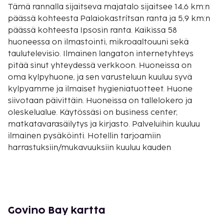
Tämä rannalla sijaitseva majatalo sijaitsee 14,6 km:n
päässä kohteesta Palaiokastrítsan ranta ja 5,9 km:n
päässä kohteesta Ipsosin ranta. Kaikissa 58
huoneessa on ilmastointi, mikroaaltouuni sekä
taulutelevisio. Ilmainen langaton internetyhteys
pitää sinut yhteydessä verkkoon. Huoneissa on
oma kylpyhuone, ja sen varusteluun kuuluu syvä
kylpyamme ja ilmaiset hygieniatuotteet. Huone
siivotaan päivittäin. Huoneissa on tallelokero ja
oleskelualue. Käytössäsi on business center,
matkatavarasäilytys ja kirjasto. Palveluihin kuuluu
ilmainen pysäköinti. Hotellin tarjoamiin
harrastuksiin/mukavuuksiin kuuluu kauden
mukainen ulkouima-allas ja vuokrattavat
polkupyörät. Tämän majatalon palveluihin kuuluu
muun muassa ilmainen langaton internetyhteys,
concierge-palvelut ja pelihalli/-huone. Govino Bay
tarjoaa asiakkailleen ravintolan ja
Govino Bay kartta
välipalabaarin/delin. Palveluihin kuuluu myös