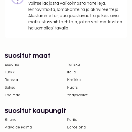
Valitse laajasta valikoimasta hotelleja,
lentoyhtiöitä, lomakohteita ja aktiviteetteja.
Alustamme tarjoaa joustavuutta ja kestäviä
matkustusvaihtoehtoja, joten voit matkustaa
haluamallasi tavalla.
Suositut maat
Espanja
Tanska
Turkki
Italia
Ranska
Kreikka
Saksa
Ruotsi
Thaimaa
Yhdysvallat
Suositut kaupungit
Billund
Pariisi
Playa de Palma
Barcelona