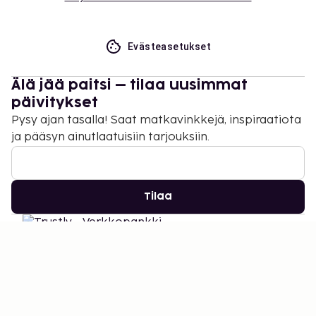
Evästeasetukset
Älä jää paitsi – tilaa uusimmat
päivitykset
Pysy ajan tasalla! Saat matkavinkkejä, inspiraatiota
ja pääsyn ainutlaatuisiin tarjouksiin.
Tilaa
©
2026
Stena Line Travel Group AB