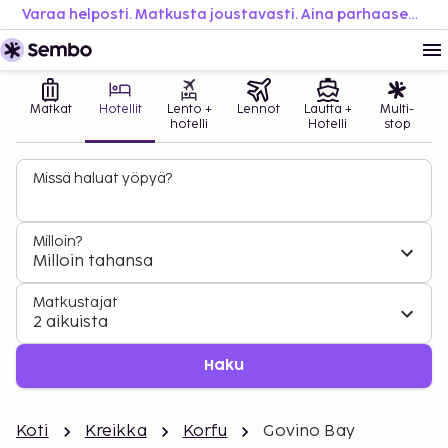
Varaa helposti. Matkusta joustavasti. Aina parhaaseen hintaan.
Matkat
Hotellit
Lento +
Lennot
Lautta +
Multi-
hotelli
Hotelli
stop
Missä haluat yöpyä?
Milloin?
Milloin tahansa
Matkustajat
2 aikuista
Haku
Koti
Kreikka
Korfu
Govino Bay