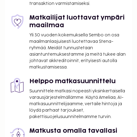
transaktion varmistamiseksi.
aikana 2.00 EUR per majoitustila per yö
Tässä on mainittu kaikki majoituspaikan meille
Matkailijat luottavat ympäri
ilmoittamat maksut.
maailmaa
Kansallisten määräysten vuoksi käteismaksut
Yli 30 vuoden kokemuksella Sembo on osa
eivät voi ylittää 500 EUR:n suuruista summaa
maailmanlaajuisesti luotettavaa Stena-
ryhmää. Meidät tunnustetaan
tässä majoituspaikassa. Saat lisätietoja asiasta
asiantuntemuksestamme ja meitä tukee alan
ottamalla yhteyttä majoituspaikkaan
johtavat akkreditoinnit, erityisesti autolla
varausvahvistuksessa olevien tietojen avulla.
matkustamisessa.
Kausiluontoinen uima-allas on käytettävissä 23.
huhtikuuta – 31. lokakuuta.
Helppo matkasuunnittelu
Uima-allasta voi käyttää klo 10.00–18.00.
Suunnittele matkasi nopeasti yksinkertaisella
Majoituspaikka siivotaan ammattimaisesti.
varausjärjestelmällämme. Käytä Ameliaa, AI-
Kontaktiton sisäänkirjautuminen ja kontaktiton
matkasuunnittelijaamme, vertaile hintoja ja
uloskirjautuminen ovat saatavilla.
löydä parhaat tarjoukset,
pakettisuojelusuunnitelmamme turvin.
Matkusta omalla tavallasi