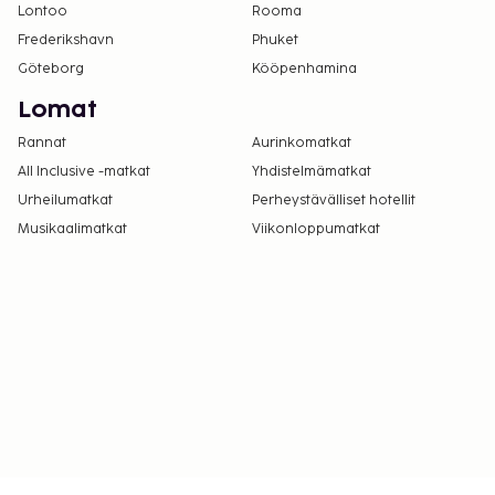
Lontoo
Rooma
Frederikshavn
Phuket
Göteborg
Kööpenhamina
Lomat
Rannat
Aurinkomatkat
All Inclusive -matkat
Yhdistelmämatkat
Urheilumatkat
Perheystävälliset hotellit
Musikaalimatkat
Viikonloppumatkat