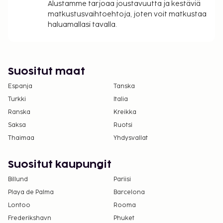
käyttämällä varausvahvistuksessa olevia
Alustamme tarjoaa joustavuutta ja kestäviä
matkustusvaihtoehtoja, joten voit matkustaa
yhteystietoja.
haluamallasi tavalla.
Kontaktiton sisäänkirjautuminen ja kontaktiton
uloskirjautuminen ovat saatavilla.
Suositut maat
Espanja
Tanska
Turkki
Italia
Ranska
Kreikka
Saksa
Ruotsi
Thaimaa
Yhdysvallat
Suositut kaupungit
Billund
Pariisi
Playa de Palma
Barcelona
Lontoo
Rooma
Frederikshavn
Phuket