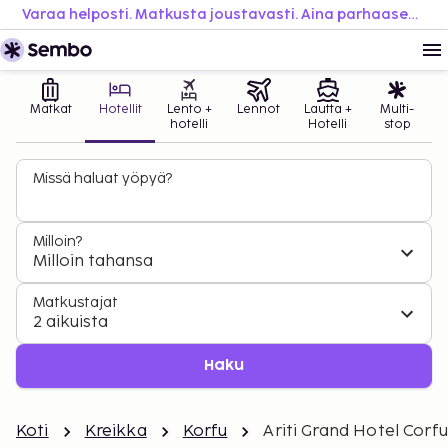
Varaa helposti. Matkusta joustavasti. Aina parhaaseen hintaan.
Matkat
Hotellit
Lento +
Lennot
Lautta +
Multi-
hotelli
Hotelli
stop
Missä haluat yöpyä?
Milloin?
Milloin tahansa
Matkustajat
2 aikuista
Haku
Koti
Kreikka
Korfu
Ariti Grand Hotel Corfu