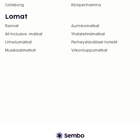
Göteborg
Kööpenhamina
Lomat
Rannat
Aurinkomatkat
All Inclusive -matkat
Yhdistelmämatkat
Urheilumatkat
Perheystävälliset hotellit
Musikaalimatkat
Viikonloppumatkat