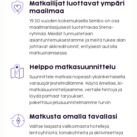
Kaupungin perimä vero: 1.4.–31.10. välisenä
Matkailijat luottavat ympäri
aikana 10.00 EUR per majoitustila per yö
maailmaa
Tässä on mainittu kaikki majoituspaikan meille
Yli 30 vuoden kokemuksella Sembo on osa
ilmoittamat maksut.
maailmanlaajuisesti luotettavaa Stena-
ryhmää. Meidät tunnustetaan
Kansallisten määräysten vuoksi käteismaksut
asiantuntemuksestamme ja meitä tukee alan
eivät voi ylittää 500 EUR:n suuruista summaa
johtavat akkreditoinnit, erityisesti autolla
tässä majoituspaikassa. Saat lisätietoja asiasta
matkustamisessa.
ottamalla yhteyttä majoituspaikkaan
varausvahvistuksessa olevien tietojen avulla.
Helppo matkasuunnittelu
Kausiluontoinen uima-allas on käytettävissä
Suunnittele matkasi nopeasti yksinkertaisella
toukokuusta lokakuuhun.
varausjärjestelmällämme. Käytä Ameliaa, AI-
Yksi korkeintaan 2 vuotta vanha lapsi voi
matkasuunnittelijaamme, vertaile hintoja ja
majoittua ilmaiseksi, kun hän käyttää
löydä parhaat tarjoukset,
vanhemman tai huoltajan huoneessa olevia
pakettisuojelusuunnitelmamme turvin.
sänkyjä.
Matkusta omalla tavallasi
Lemmikkejä saa tuoda vain tiettyihin huoneisiin.
Asiakkaat voivat pyytää tällaista huonetta
Valitse laajasta valikoimasta hotelleja,
ottamalla yhteyttä suoraan majoituspaikkaan
lentoyhtiöitä, lomakohteita ja aktiviteetteja.