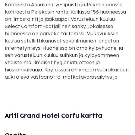
kohteesta Aqualand-vesipuisto ja 16 km:n päässä
kohteesta Pélekasin ranta. Kaikissa 156 huoneessa
on ilmastointi ja jääkaappi. Varusteluun kuuluu
Select Comfort -patjallinen sänky. Jokaisessa
huoneessa on parveke tai terassi. Mukavuuksiin
kuuluu satelliittikanavat sekä ilmainen langaton
internetyhteys. Huoneissa on oma kylpyhuone, ja
sen varusteluun kuuluu suihkun ja kylpyammeen
yhdistelmä, ilmaiset hygieniatuotteet ja
hiustenkuivaaja. Käytössäsi on ympäri vuorokauden
auki oleva vastaanotto, matkatavarasäilytys ja
pyykinpesutilat. Palveluihin kuuluu ilmainen
pysäköinti. Hotellin tarjoamiin
harrastuksiin/mukavuuksiin kuuluu kauden
mukainen ulkouima-allas ja vuokrattavat
polkupyörät. Tämän hotellin palveluihin kuuluu muun
Ariti Grand Hotel Corfu kartta
muassa ilmainen langaton internetyhteys,
concierge-palvelut ja hääpalvelut. Tämä hotelli