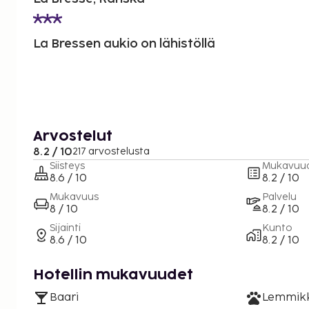
La Bressen aukio on lähistöllä
Arvostelut
8.2 / 10
217 arvostelusta
Siisteys
Mukavuu
8.6 / 10
8.2 / 10
Mukavuus
Palvelu
8 / 10
8.2 / 10
Sijainti
Kunto
8.6 / 10
8.2 / 10
Hotellin mukavuudet
Baari
Lemmikki