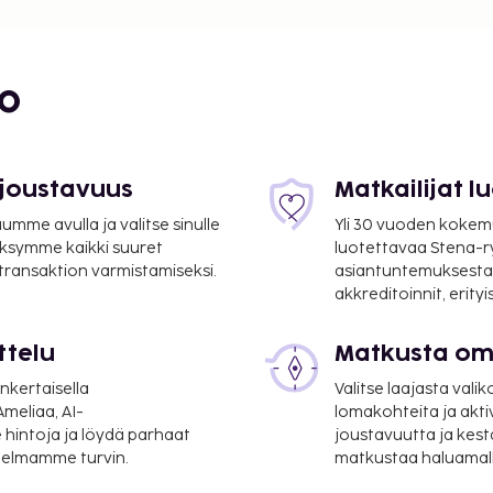
kkailleen ravintolan ja
utama drinkki baarissa.
bo
öntänyt Ranskan turismin
suoritettavat maksut.
 joustavuus
Matkailijat 
r yö. Tätä veroa ei
mme avulla ja valitse sinulle
Yli 30 vuoden kokem
ksymme kaikki suuret
luotettavaa Stena-
 transaktion varmistamiseksi.
asiantuntemuksesta
lmoittamat maksut.
akkreditoinnit, erity
lle ja 6.45 EUR lapsille
ttelu
Matkusta oma
nkertaisella
Valitse laajasta valik
meliaa, AI-
lomakohteita ja akti
a takuumaksut eivät
 hintoja ja löydä parhaat
joustavuutta ja kest
.
itelmamme turvin.
matkustaa haluamalla
ivät voi ylittää 1000