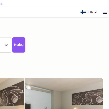
n.
EUR
Haku