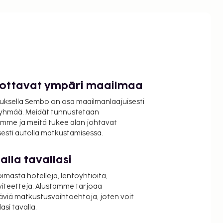
luottavat ympäri maailmaa
uksella Sembo on osa maailmanlaajuisesti
ryhmää. Meidät tunnustetaan
mme ja meitä tukee alan johtavat
isesti autolla matkustamisessa.
lla tavallasi
oimasta hotelleja, lentoyhtiöitä,
viteetteja. Alustamme tarjoaa
äviä matkustusvaihtoehtoja, joten voit
si tavalla.