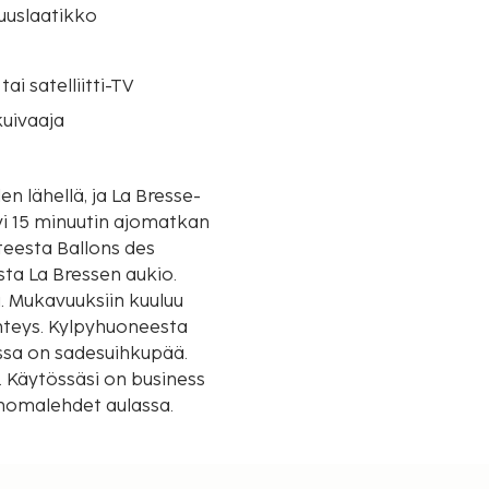
suuslaatikko
tai satelliitti-TV
uivaaja
en lähellä, ja La Bresse-
vi 15 minuutin ajomatkan
ta La Bressen aukio.
. Mukavuuksiin kuuluu
hteys. Kylpyhuoneesta
ossa on sadesuihkupää.
ss
anomalehdet aulassa.
vuokrattavat
lin palveluihin kuuluu
ihalli/-huone ja