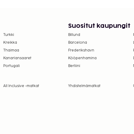
. Saat lisätietoja
 varausvahvistuksessa
Suositut kaupungit
 hotellin yrityskuvaa ja
ksessa.
Turkki
Billund
Kreikka
Barcelona
Thaimaa
Frederikshavn
Kanariansaaret
Kööpenhamina
Portugali
Berliini
All Inclusive -matkat
Yhdistelmämatkat