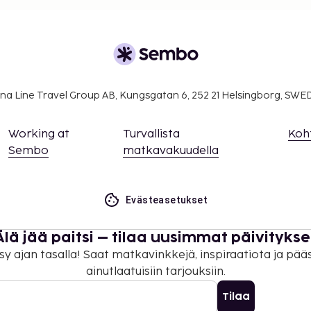
na Line Travel Group AB, Kungsgatan 6, 252 21 Helsingborg, SW
Working at
Turvallista
Koh
Sembo
matkavakuudella
Evästeasetukset
Älä jää paitsi – tilaa uusimmat päivitykse
sy ajan tasalla! Saat matkavinkkejä, inspiraatiota ja pää
ainutlaatuisiin tarjouksiin.
Tilaa