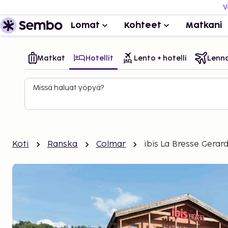
V
Lomat
Kohteet
Matkani
Matkat
Hotellit
Lento + hotelli
Lenn
Missä haluat yöpyä?
Koti
Ranska
Colmar
ibis La Bresse Gera