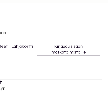
EDEN
teet
Lahjakortti
Kirjaudu sisään
matkatoimistoille
t
syn