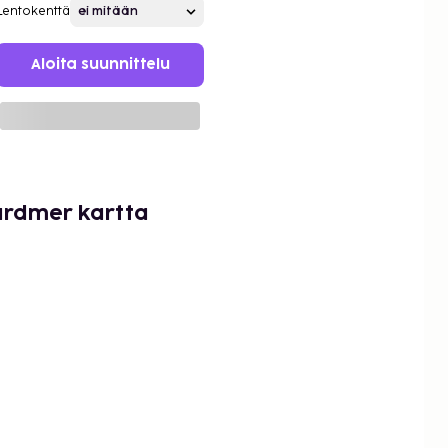
Lentokenttä
Aloita suunnittelu
rardmer kartta