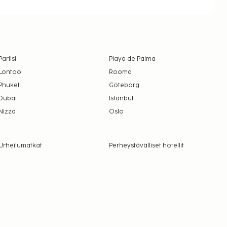
Pariisi
Playa de Palma
Lontoo
Rooma
Phuket
Göteborg
Dubai
Istanbul
Nizza
Oslo
Urheilumatkat
Perheystävälliset hotellit