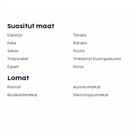
EUR:n suuruista summaa tässä majoituspaikassa
asiasta ottamalla yhteyttä majoituspaikkaan
olevien tietojen avulla.
Suositut maat
Tässä kuvauksessa käytetyt valokuvat ovat osa
niitä käytetään vain havainnollistamistarkoitu
Espanja
Tanska
Italia
Ranska
Saksa
Ruotsi
Yhdysvallat
Yhdistynyt Kuningaskunta
Egypti
Norja
Lomat
Rannat
Aurinkomatkat
Musikaalimatkat
Viikonloppumatkat