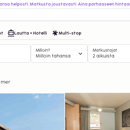
araa helposti. Matkusta joustavasti. Aina parhaaseen hintaa
ot
Lautta + Hotelli
Multi-stop
Milloin?
Matkustajat
Milloin tahansa
2 aikuista
rdmer