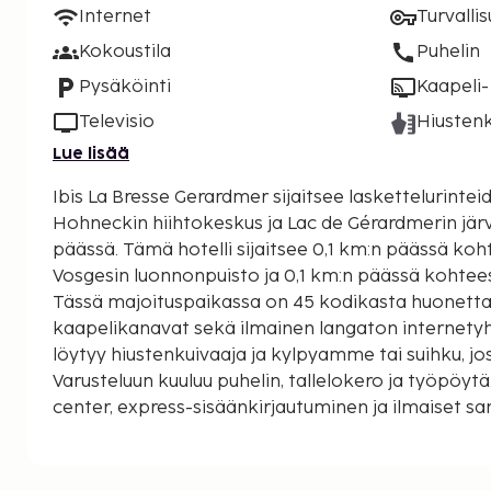
Internet
Turvalli
Kokoustila
Puhelin
Pysäköinti
Kaapeli- 
Televisio
Hiustenk
Lue lisää
Ibis La Bresse Gerardmer sijaitsee laskettelurinteid
Hohneckin hiihtokeskus ja Lac de Gérardmerin jär
päässä. Tämä hotelli sijaitsee 0,1 km:n päässä kohteesta Ballons des
Vosgesin luonnonpuisto ja 0,1 km:n päässä kohtees
Tässä majoituspaikassa on 45 kodikasta huonetta
kaapelikanavat sekä ilmainen langaton internety
löytyy hiustenkuivaaja ja kylpyamme tai suihku, j
Varusteluun kuuluu puhelin, tallelokero ja työpöytä. Käytössäsi on busine
center, express-sisäänkirjautuminen ja ilmaiset s
Palveluihin kuuluu ilmainen pysäköinti. Hyödynnä 
polkupyörät, kattoterassi ja puutarha. Tämän hotel
muun muassa ilmainen langaton internetyhteys, pel