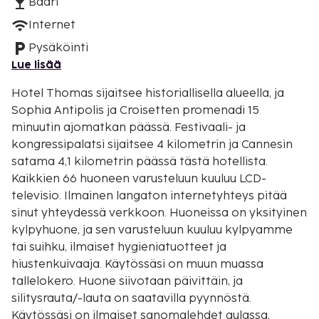
Baari
Internet
Pysäköinti
Lue lisää
Hotel Thomas sijaitsee historiallisella alueella, ja
Sophia Antipolis ja Croisetten promenadi 15
minuutin ajomatkan päässä. Festivaali- ja
kongressipalatsi sijaitsee 4 kilometrin ja Cannesin
satama 4,1 kilometrin päässä tästä hotellista.
Kaikkien 66 huoneen varusteluun kuuluu LCD-
televisio. Ilmainen langaton internetyhteys pitää
sinut yhteydessä verkkoon. Huoneissa on yksityinen
kylpyhuone, ja sen varusteluun kuuluu kylpyamme
tai suihku, ilmaiset hygieniatuotteet ja
hiustenkuivaaja. Käytössäsi on muun muassa
tallelokero. Huone siivotaan päivittäin, ja
silitysrauta/-lauta on saatavilla pyynnöstä.
Käytössäsi on ilmaiset sanomalehdet aulassa,