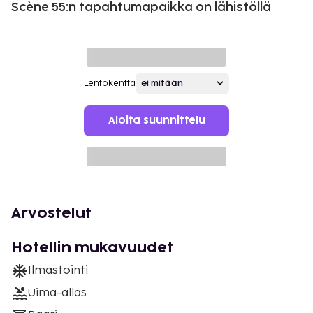
Scène 55:n tapahtumapaikka on lähistöllä
Lentokenttä
Aloita suunnittelu
Arvostelut
Hotellin mukavuudet
Ilmastointi
Uima-allas