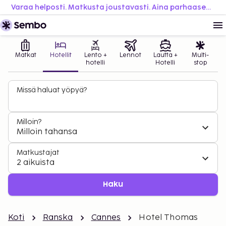
Varaa helposti. Matkusta joustavasti. Aina parhaaseen hintaan.
Matkat
Hotellit
Lento +
Lennot
Lautta +
Multi-
hotelli
Hotelli
stop
Missä haluat yöpyä?
Milloin?
Milloin tahansa
Matkustajat
2 aikuista
Haku
Koti
Ranska
Cannes
Hotel Thomas