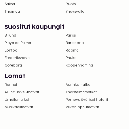
Saksa
Ruotsi
Thaimaa
Yhdysvallat
Suositut kaupungit
Billund
Pariisi
Playa de Palma
Barcelona
Lontoo
Rooma
Frederikshavn
Phuket
Göteborg
Kööpenhamina
Lomat
Rannat
Aurinkomatkat
All Inclusive -matkat
Yhdistelmämatkat
Urheilumatkat
Perheystävälliset hotellit
Musikaalimatkat
Viikonloppumatkat