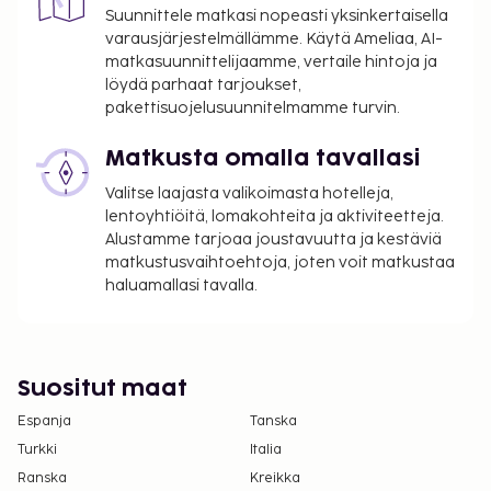
toukokuusta syyskuuhun.
Suunnittele matkasi nopeasti yksinkertaisella
Uima-altaan aukioloajat: kello 8.00–20.00.
varausjärjestelmällämme. Käytä Ameliaa, AI-
Tämä majoituspaikka ilmoittaa, että se on
matkasuunnittelijaamme, vertaile hintoja ja
ottanut käyttöön tehostetut
löydä parhaat tarjoukset,
puhdistuskäytännöt ja turvallisuuskäytännöt.
pakettisuojelusuunnitelmamme turvin.
Majoituspaikka puhdistetaan
Matkusta omalla tavallasi
desinfiointiaineella; kosketuspinnat
puhdistetaan desinfiointiaineella edellisten
Valitse laajasta valikoimasta hotelleja,
asiakkaiden lähdettyä; vuodevaatteet ja
lentoyhtiöitä, lomakohteita ja aktiviteetteja.
pyyhkeet pestään vähintään 60 °C:ssa.
Alustamme tarjoaa joustavuutta ja kestäviä
matkustusvaihtoehtoja, joten voit matkustaa
Olemme ottaneet turvaetäisyystoimenpiteet
haluamallasi tavalla.
käyttöön, ja asiakkaille tarjotaan
käsihuuhdetta.
Suositut maat
Espanja
Tanska
Turkki
Italia
Ranska
Kreikka