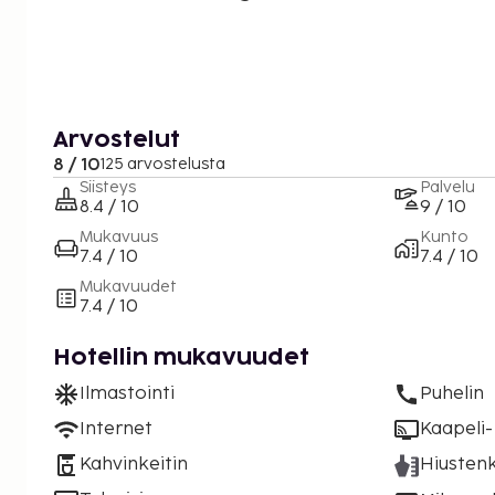
Arvostelut
8 / 10
125 arvostelusta
Siisteys
Palvelu
8.4 / 10
9 / 10
Mukavuus
Kunto
7.4 / 10
7.4 / 10
Mukavuudet
7.4 / 10
Hotellin mukavuudet
Ilmastointi
Puhelin
Internet
Kaapeli- 
Kahvinkeitin
Hiustenk