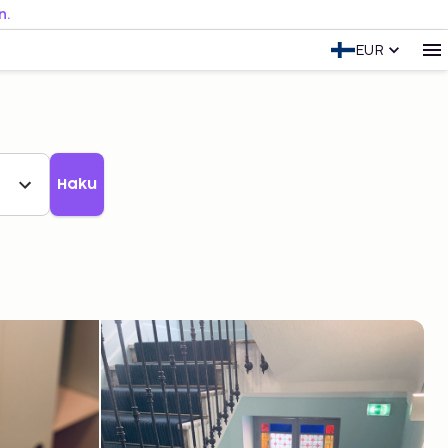
n.
EUR
Haku