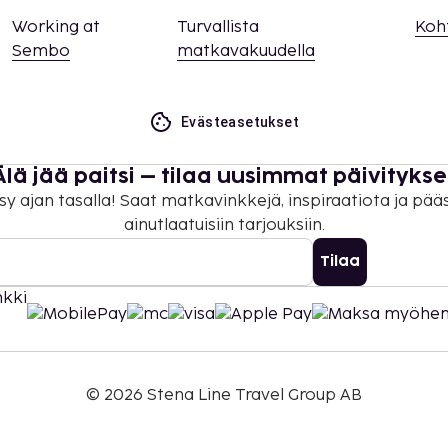
Working at
Turvallista
Koh
Sembo
matkavakuudella
Evästeasetukset
Älä jää paitsi – tilaa uusimmat päivitykse
sy ajan tasalla! Saat matkavinkkejä, inspiraatiota ja pää
ainutlaatuisiin tarjouksiin.
Tilaa
©
2026
Stena Line Travel Group AB