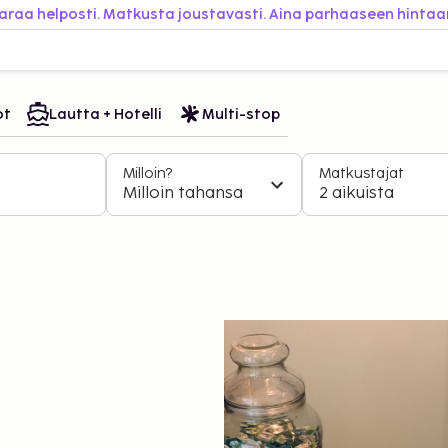
araa helposti. Matkusta joustavasti. Aina parhaaseen hintaa
ot
Lautta + Hotelli
Multi-stop
Milloin?
Matkustajat
Milloin tahansa
2 aikuista