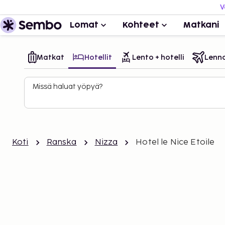
V
Lomat
Kohteet
Matkani
Matkat
Hotellit
Lento + hotelli
Lenn
Missä haluat yöpyä?
Koti
Ranska
Nizza
Hotel le Nice Etoile