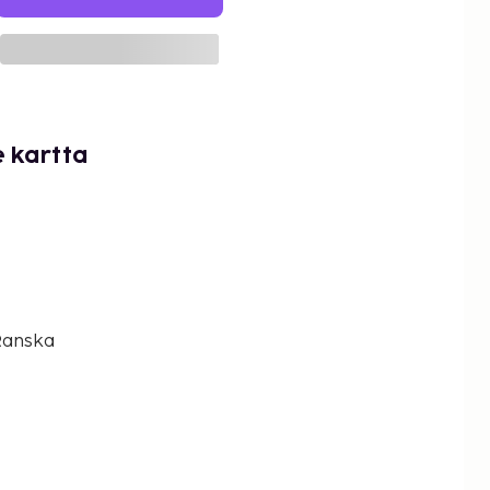
e kartta
Ranska