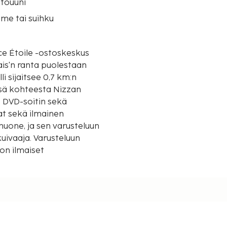
touuni
me tai suihku
ice Étoile -ostoskeskus
is'n ranta puolestaan
sä kohteesta Nizzan
, DVD-soitin sekä
vat sekä ilmainen
uone, ja sen varusteluun
kuivaaja. Varusteluun
 ja matkatavarasäilytys.
ut ovat saatavilla:
 tiloissa ja
ukaan valmistettu
turismin kehitysjärjestö