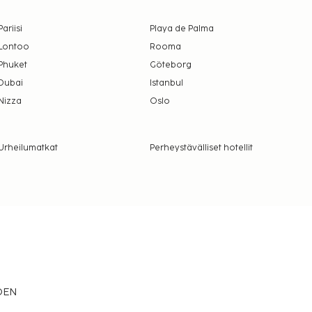
Pariisi
Playa de Palma
Lontoo
Rooma
Phuket
Göteborg
Dubai
Istanbul
Nizza
Oslo
Urheilumatkat
Perheystävälliset hotellit
EDEN