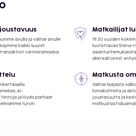
bo
suoritettavat maksut.
 joustavuus
Matkailijat 
er yö. Tätä veroa ei
mme avulla ja valitse sinulle
Yli 30 vuoden kokem
ksymme kaikki suuret
luotettavaa Stena-
lmoittamat maksut.
 transaktion varmistamiseksi.
asiantuntemuksesta
akkreditoinnit, erity
esta: noin 6.5 EUR per
ttelu
Matkusta oma
: 20 EUR per päivä
nkertaisella
Valitse laajasta valik
a takuumaksut eivät
meliaa, AI-
lomakohteita ja akti
.
 hintoja ja löydä parhaat
joustavuutta ja kest
itelmamme turvin.
matkustaa haluamalla
ivät voi ylittää 1000
. Saat lisätietoja
 varausvahvistuksessa