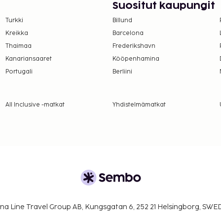
Suositut kaupungit
Turkki
Billund
Kreikka
Barcelona
Thaimaa
Frederikshavn
Kanariansaaret
Kööpenhamina
Portugali
Berliini
All Inclusive -matkat
Yhdistelmämatkat
na Line Travel Group AB, Kungsgatan 6, 252 21 Helsingborg, SW