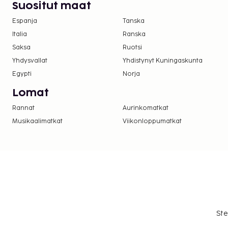
Suositut maat
Espanja
Tanska
Italia
Ranska
Saksa
Ruotsi
Yhdysvallat
Yhdistynyt Kuningaskunta
Egypti
Norja
Lomat
Rannat
Aurinkomatkat
Musikaalimatkat
Viikonloppumatkat
Ste