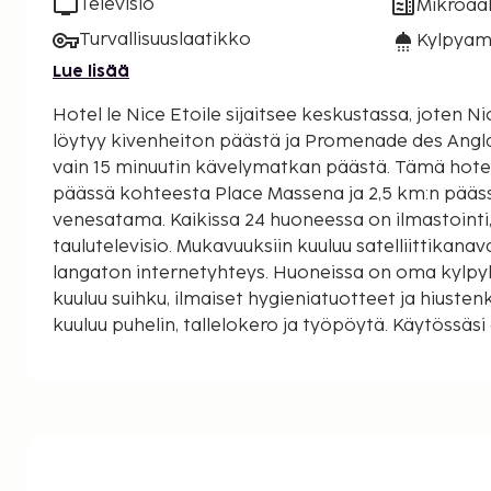
Televisio
Mikroaal
Turvallisuuslaatikko
Kylpyam
Lue lisää
Hotel le Nice Etoile sijaitsee keskustassa, joten N
löytyy kivenheiton päästä ja Promenade des Angla
vain 15 minuutin kävelymatkan päästä. Tämä hotelli sijaitsee 0,7 km:n
päässä kohteesta Place Massena ja 2,5 km:n pääs
venesatama. Kaikissa 24 huoneessa on ilmastointi
taulutelevisio. Mukavuuksiin kuuluu satelliittikana
langaton internetyhteys. Huoneissa on oma kylpyh
kuuluu suihku, ilmaiset hygieniatuotteet ja hiusten
kuuluu puhelin, tallelokero ja työpöytä. Käytössäsi on ilmaiset
sanomalehdet aulassa, kielitaitoinen henkilökunta
Hyödynnä lentokenttäkuljetukset. Seuraavat palvel
ilmainen langaton internetyhteys, televisio yleisissä
kiertoajelu-/lippupalvelu. Maksullinen tilauksen m
aamiainen tarjotaan päivittäin klo 7.30–11.00. Tämän majoituspaikan
virallisen tähtiluokituksen on myöntänyt Ranskan 