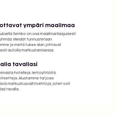
luottavat ympäri maailmaa
uksella Sembo on osa maailmanlaajuisesti
ryhmää. Meidät tunnustetaan
mme ja meitä tukee alan johtavat
isesti autolla matkustamisessa.
lla tavallasi
oimasta hotelleja, lentoyhtiöitä,
viteetteja. Alustamme tarjoaa
äviä matkustusvaihtoehtoja, joten voit
si tavalla.