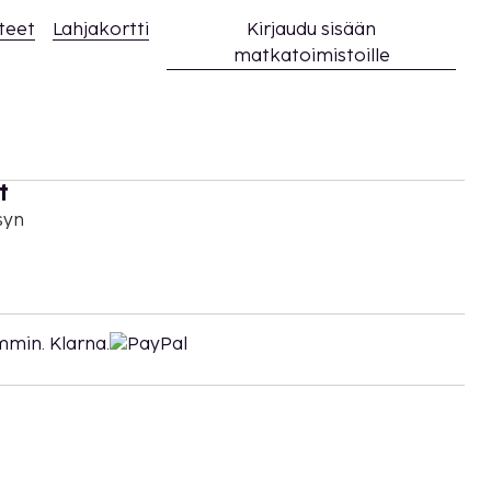
teet
Lahjakortti
Kirjaudu sisään
matkatoimistoille
t
syn