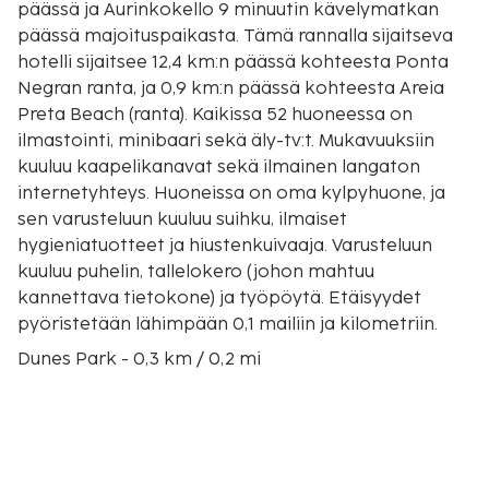
päässä ja Aurinkokello 9 minuutin kävelymatkan
päässä majoituspaikasta. Tämä rannalla sijaitseva
hotelli sijaitsee 12,4 km:n päässä kohteesta Ponta
Negran ranta, ja 0,9 km:n päässä kohteesta Areia
Preta Beach (ranta). Kaikissa 52 huoneessa on
ilmastointi, minibaari sekä äly-tv:t. Mukavuuksiin
kuuluu kaapelikanavat sekä ilmainen langaton
internetyhteys. Huoneissa on oma kylpyhuone, ja
sen varusteluun kuuluu suihku, ilmaiset
hygieniatuotteet ja hiustenkuivaaja. Varusteluun
kuuluu puhelin, tallelokero (johon mahtuu
kannettava tietokone) ja työpöytä. Etäisyydet
pyöristetään lähimpään 0,1 mailiin ja kilometriin.
Dunes Park - 0,3 km / 0,2 mi
Aurinkokello - 0,7 km / 0,5 mi
Areia Preta Beach (ranta) - 0,9 km / 0,6 mi
Mae Luizan majakka - 1,2 km / 0,7 mi
Artist's Beach (ranta) - 1,8 km / 1,1 mi