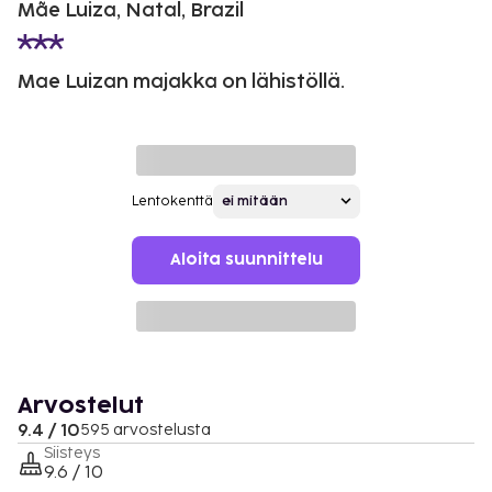
Mãe Luiza, Natal, Brazil
Mae Luizan majakka on lähistöllä.
Lentokenttä
Aloita suunnittelu
Arvostelut
9.4 / 10
595 arvostelusta
Siisteys
9.6 / 10