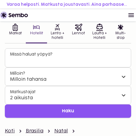
Varaa helposti. Matkusta joustavasti. Aina parhaaseen hintaan.
Matkat
Hotellit
Lento +
Lennot
Lautta +
Multi-
hotelli
Hotelli
stop
Missä haluat yöpyä?
Milloin?
Milloin tahansa
Matkustajat
2 aikuista
Haku
Koti
Brasilia
Natal