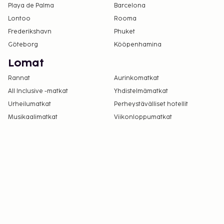
Playa de Palma
Barcelona
Lontoo
Rooma
Frederikshavn
Phuket
Göteborg
Kööpenhamina
Lomat
Rannat
Aurinkomatkat
All Inclusive -matkat
Yhdistelmämatkat
Urheilumatkat
Perheystävälliset hotellit
Musikaalimatkat
Viikonloppumatkat