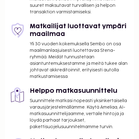
auki oleva vastaanotto. Palveluihin kuuluu ilmainen
suuret maksutavat turvallisen ja helpon
pysäköinti. Kokeile palveluihin kuuluvaa 2 ulkouima-
transaktion varmistamiseksi.
allasta. Hotellin tarjoamiin
harrastuksiin/mukavuuksiin kuuluu myös
Matkailijat luottavat ympäri
vuokrattavat polkupyörät. Tämän hotellin
maailmaa
palveluihin kuuluu ilmainen langaton internetyhteys,
Yli 30 vuoden kokemuksella Sembo on osa
concierge-palvelut ja pelihalli/-huone. Tämä hotelli
maailmanlaajuisesti luotettavaa Stena-
tarjoaa asiakkailleen ravintolan. Palveluihin kuuluu
ryhmää. Meidät tunnustetaan
myös ympärivuorokautinen huonepalvelu. Päätä
asiantuntemuksestamme ja meitä tukee alan
päiväsi nauttimalla muutama drinkki baarissa.
johtavat akkreditoinnit, erityisesti autolla
Ilmainen buffetaamiainen tarjoillaan päivittäin klo
matkustamisessa.
6.00–10.00.
Vanhempien, jotka matkustavat alle 18-vuotiaan
Helppo matkasuunnittelu
lapsen kanssa, pitää esittää sisäänkirjautuessa
Suunnittele matkasi nopeasti yksinkertaisella
lapsen syntymätodistus ja kuvallinen
varausjärjestelmällämme. Käytä Ameliaa, AI-
henkilöllisyystodistus (esimerkiksi passi). Jos
matkasuunnittelijaamme, vertaile hintoja ja
lapsen kanssa matkustaa Brasiliaan vain toinen
löydä parhaat tarjoukset,
vanhemmista, hänellä tulee olla lapsen
pakettisuojelusuunnitelmamme turvin.
syntymätodistuksen ja passin lisäksi virallinen