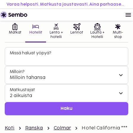
Varaa helposti. Matkusta joustavasti. Aina parhaaseen hintaan.
Matkat
Hotellit
Lento +
Lennot
Lautta +
Multi-
hotelli
Hotelli
stop
Missä haluat yöpyä?
Milloin?
Milloin tahansa
Matkustajat
2 aikuista
Haku
Koti
Ranska
Colmar
Hotel California ***