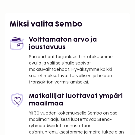
Corumin messukeskus - 7,6 km / 4,7 mi
Lähimmät lentokentät ovat:
Montpellier (MPL-Montpellier - Méditerranée) - 4 km
Miksi valita Sembo
/ 2,5 mi
Nîmes, Ranska (FNI-Nîmes–Alès–Camargue–
Cévennes) - 56,2 km / 34,9 mi
Voittamaton arvo ja
joustavuus
Käytössäsi on business center, express-
uloskirjautuminen ja kielitaitoinen henkilökunta.
Saa parhaat tarjoukset hintatakuumme
avulla ja valitse sinulle sopivat
Tämä hotelli tarjoaa asiakkailleen 40 neliömetriä
maksuvaihtoehdot. Hyväksymme kaikki
kokoustiloja, joihin kuuluu konferenssitila ja
suuret maksutavat turvallisen ja helpon
kokoushuone. Palveluihin kuuluu ilmainen
transaktion varmistamiseksi.
pysäköinti. Hyödynnä ulkouima-allas ja terassi.
Tämän art deco -tyylisen hotellin palveluihin kuuluu
Matkailijat luottavat ympäri
myös ilmainen langaton internetyhteys, concierge-
maailmaa
palvelut ja yhteinen olohuone. Tämä hotelli tarjoaa
Yli 30 vuoden kokemuksella Sembo on osa
asiakkailleen ravintolan ja kahvila. Palveluihin kuuluu
maailmanlaajuisesti luotettavaa Stena-
myös baari/aulabaari ja uima-allasbaari, joissa voit
ryhmää. Meidät tunnustetaan
rentoutua raikkaan juoman parissa. Maksullinen
asiantuntemuksestamme ja meitä tukee alan