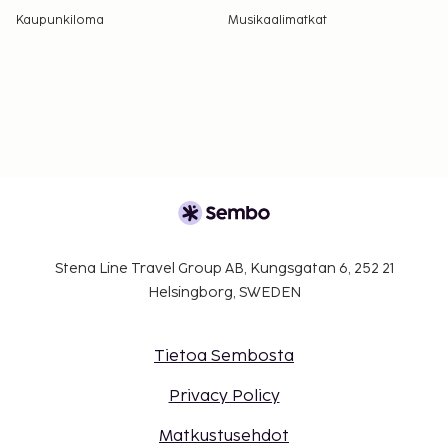
majoituspaikkaan käyttämällä
Kaupunkiloma
Musikaalimatkat
varausvahvistuksessa olevia yhteystietoja
(lemmikeistä veloitetaan lisämaksuja, ja niistä
löytyy lisätietoja lisämaksuja koskevassa
osiossa).
Stena Line Travel Group AB, Kungsgatan 6, 252 21
Helsingborg, SWEDEN
Tietoa Sembosta
Privacy Policy
Matkustusehdot