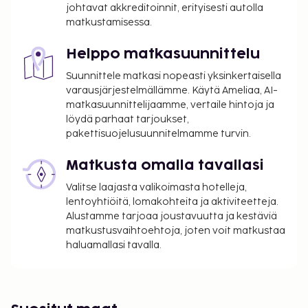
mannermainen aamiainen tarjotaan päivittäin klo
johtavat akkreditoinnit, erityisesti autolla
7.00–10.00. Tämän majoituspaikan virallisen
matkustamisessa.
tähtiluokituksen on myöntänyt Ranskan turismin
kehitysjärjestö ATOUT. Seuraavat tilat on suljettu
Helppo matkasuunnittelu
maanantaisin, tiistaisin, perjantaisin, lauantaisin ja
Suunnittele matkasi nopeasti yksinkertaisella
sunnuntaisin:
varausjärjestelmällämme. Käytä Ameliaa, AI-
Ruokailupaikka/-paikat
matkasuunnittelijaamme, vertaile hintoja ja
löydä parhaat tarjoukset,
Majoituspaikka veloittaa seuraavat paikan päällä
pakettisuojelusuunnitelmamme turvin.
suoritettavat maksut. Maksuihin saattaa sisältyä
sovellettavat verot:
Matkusta omalla tavallasi
Kaupungin perimä vero: 1.44 EUR per henkilö
Valitse laajasta valikoimasta hotelleja,
per yö. Tätä veroa ei peritä alle 18 vuotta
lentoyhtiöitä, lomakohteita ja aktiviteetteja.
vanhoilta lapsilta.
Alustamme tarjoaa joustavuutta ja kestäviä
matkustusvaihtoehtoja, joten voit matkustaa
Tässä on mainittu kaikki majoituspaikan meille
haluamallasi tavalla.
ilmoittamat maksut.
Ilmoitettu tilamaksu sisältää uima-altaan
käyttöoikeuden ja se veloitetaan per henkilö per 30