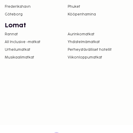
Uima-allasta voi käyttää klo 10.00–18.00.
Frederikshavn
Phuket
Göteborg
Kööpenhamina
Lomat
Rannat
Aurinkomatkat
All Inclusive -matkat
Yhdistelmämatkat
Urheilumatkat
Perheystävälliset hotellit
Musikaalimatkat
Viikonloppumatkat