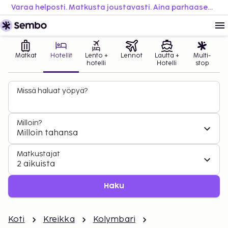
Varaa helposti. Matkusta joustavasti. Aina parhaaseen hintaan.
Matkat
Hotellit
Lento +
Lennot
Lautta +
Multi-
hotelli
Hotelli
stop
Missä haluat yöpyä?
Milloin?
Milloin tahansa
Matkustajat
2 aikuista
Haku
Koti
Kreikka
Kolymbari