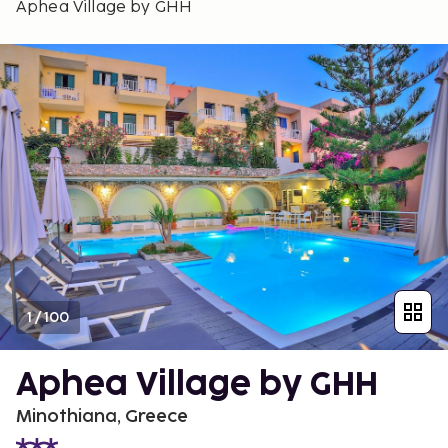
Aphea Village by GHH
1
/
100
Aphea Village by GHH
Minothiana, Greece