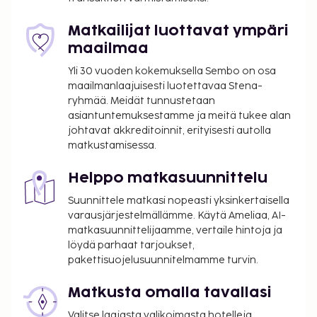
Rentoudu nauttimalla pari drinkkiä baarissa or
allasbaarissa. Maksullinen paikallinen keittiö
Matkailijat luottavat ympäri
tarjotaan päivittäin klo 8.00–10.00.
maailmaa
Majoituspaikka veloittaa seuraavat paikan päällä
Yli 30 vuoden kokemuksella Sembo on osa
suoritettavat maksut. Maksuihin saattaa sisältyä
maailmanlaajuisesti luotettavaa Stena-
sovellettavat verot:
ryhmää. Meidät tunnustetaan
asiantuntemuksestamme ja meitä tukee alan
Kaupunki perii kaupunkiveron, joka maksetaan
johtavat akkreditoinnit, erityisesti autolla
majoituspaikassa. Veron määrä riippuu
matkustamisessa.
kaudesta, eikä sitä välttämättä peritä ympäri
vuoden. Muita poikkeuksia tai alennuksia
Helppo matkasuunnittelu
saatetaan soveltaa. Lisätietoja saat ottamalla
Suunnittele matkasi nopeasti yksinkertaisella
yhteyttä majoituspaikkaan
varausjärjestelmällämme. Käytä Ameliaa, AI-
varausvahvistuksessa olevia tietoja käyttäen.
matkasuunnittelijaamme, vertaile hintoja ja
Kaupungin perimä vero: 1.11.–31.3. välisenä aikana
löydä parhaat tarjoukset,
1.50 EUR per majoitustila per yö
pakettisuojelusuunnitelmamme turvin.
Kaupungin perimä vero: 1.4.–31.10. välisenä
aikana 5.00 EUR per majoitustila per yö
Matkusta omalla tavallasi
Valitse laajasta valikoimasta hotelleja,