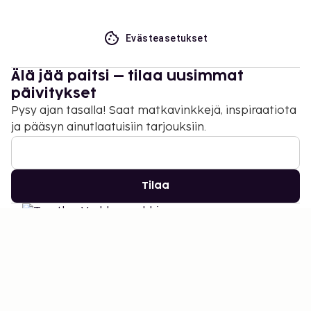
Evästeasetukset
Älä jää paitsi – tilaa uusimmat
päivitykset
Pysy ajan tasalla! Saat matkavinkkejä, inspiraatiota
ja pääsyn ainutlaatuisiin tarjouksiin.
Tilaa
©
2026
Stena Line Travel Group AB