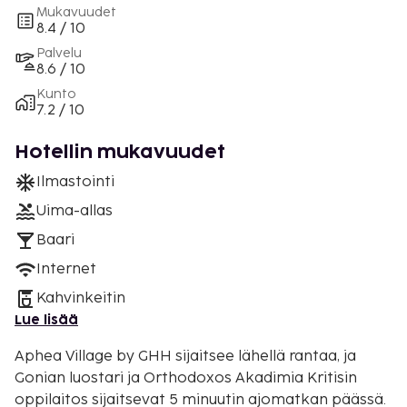
Mukavuudet
8.4 / 10
Palvelu
8.6 / 10
Kunto
7.2 / 10
Hotellin mukavuudet
Ilmastointi
Uima-allas
Baari
Internet
Kahvinkeitin
Lue lisää
Aphea Village by GHH sijaitsee lähellä rantaa, ja
Gonian luostari ja Orthodoxos Akadimia Kritisin
oppilaitos sijaitsevat 5 minuutin ajomatkan päässä.