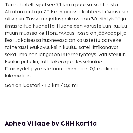
Tämä hotelli sijaitsee 7,1 km:n päässä kohteesta
Afratan ranta ja 7,2 km:n päässä kohteesta Vouvesin
oliivipuu. Tässä majoituspaikassa on 30 viihtyisää ja
ilmastoitua huonetta. Huoneiden varusteluun kuuluu
muun muassa keittonurkkaus, jossa on jääkaappi ja
liesi. Jokaisessa huoneessa on kalustettu parveke
tai terassi. Mukavuuksiin kuuluu satelliittikanavat
sekä ilmainen langaton internetyhteys. Varusteluun
kuuluu puhelin, tallelokero ja oleskelualue.
Etäisyydet pyöristetään lähimpään 0,1 mailiin ja
kilometriin.
Gonian luostari - 1,3 km / 0,8 mi
Orthodoxos Akadimia Kritisin oppilaitos - 1,4 km /
0,9 mi
Tavrontisin ranta - 3,3 km / 2,1 mi
Afratan ranta - 7,1 km / 4,4 mi
Karavitakisin viinitila - 7,1 km / 4,4 mi
Aphea Village by GHH kartta
Vouvesin oliivipuu - 7,2 km / 4,5 mi