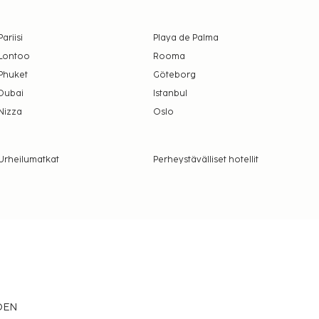
Pariisi
Playa de Palma
Lontoo
Rooma
Phuket
Göteborg
Dubai
Istanbul
Nizza
Oslo
Urheilumatkat
Perheystävälliset hotellit
EDEN