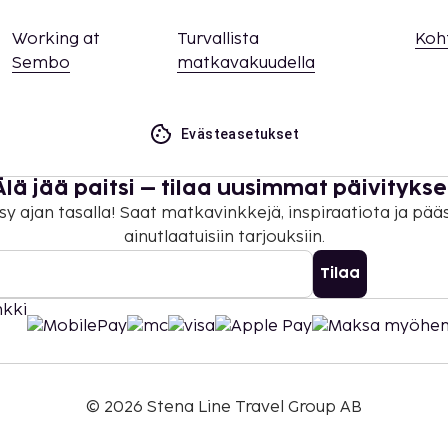
Working at
Turvallista
Koh
Sembo
matkavakuudella
Evästeasetukset
Älä jää paitsi – tilaa uusimmat päivitykse
sy ajan tasalla! Saat matkavinkkejä, inspiraatiota ja pää
ainutlaatuisiin tarjouksiin.
Tilaa
©
2026
Stena Line Travel Group AB