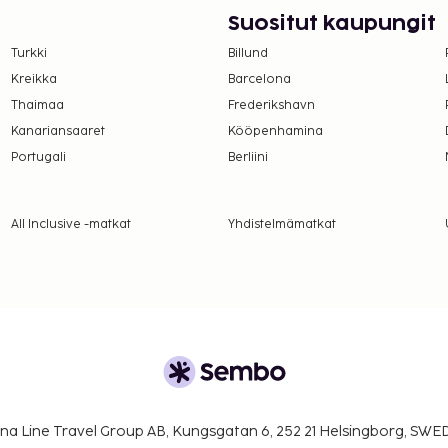
r yö. Tätä veroa ei
Suositut kaupungit
Turkki
Billund
lmoittamat maksut.
Kreikka
Barcelona
Thaimaa
Frederikshavn
 aikuisille ja 7 EUR
Kanariansaaret
Kööpenhamina
Portugali
Berliini
a takuumaksut eivät
.
All Inclusive -matkat
Yhdistelmämatkat
ivät voi ylittää 1000
. Saat lisätietoja
 varausvahvistuksessa
 maksutavoilla.
on uloskirjautuminen ovat
na Line Travel Group AB, Kungsgatan 6, 252 21 Helsingborg, SW