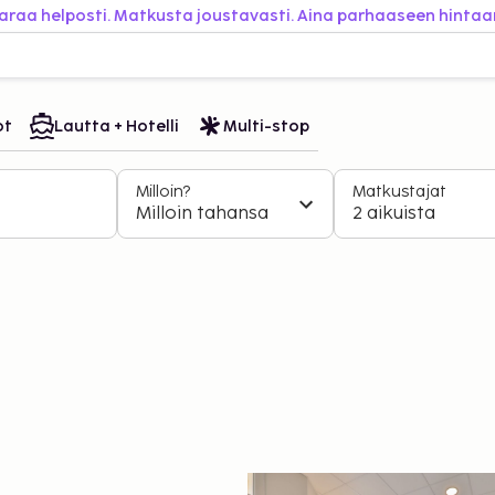
araa helposti. Matkusta joustavasti. Aina parhaaseen hintaa
ot
Lautta + Hotelli
Multi-stop
Milloin?
Matkustajat
Milloin tahansa
2 aikuista