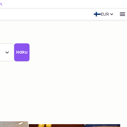
n.
EUR
Haku