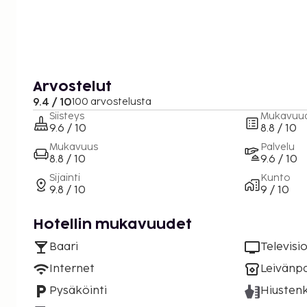
Arvostelut
9.4 / 10
100 arvostelusta
Siisteys
Mukavuu
9.6 / 10
8.8 / 10
Mukavuus
Palvelu
8.8 / 10
9.6 / 10
Sijainti
Kunto
9.8 / 10
9 / 10
Hotellin mukavuudet
Baari
Televisi
Internet
Leivänp
Pysäköinti
Hiustenk