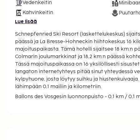
Vedenkeitin
Minibaar
Kahvinkeitin
Puutarh
Lue lisää
Schnepfenried Ski Resort (laskettelukeskus) sijaits
päässä ja La Bresse-Hohneckin hiihtokeskus 16 ki
majoituspaikasta. Tämä hotelli sijaitsee 18 km:n päässä kohteesta
Colmarin joulumarkkinat ja 18,2 km:n päässä koht
Tässä majoituspaikassa on 16 yksilöllisesti sisuste
langaton internetyhteys pitää sinut yhteydessä v
kylpyhuone, josta löytyy suihku ja hiustenkuivaaja
lähimpään 0,1 mailiin ja kilometriin.
Ballons des Vosgesin luonnonpuisto - 0,1 km / 0,1 
Haikaroiden sulku - 1,7 km / 1 mi
Route des Crêtes - 1,7 km / 1,1 mi
Gilles Bastos - Vihreä Kalastus - 2,6 km / 1,6 mi
Art Café - 11,8 km / 7,3 mi
Le Gaschney -hiihtokeskus - 12,7 km / 7,9 mi