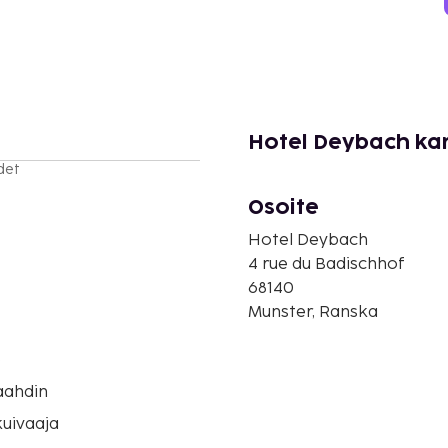
Hotel Deybach ka
det
Osoite
Hotel Deybach
4 rue du Badischhof
68140
Munster, Ranska
o
aahdin
uivaaja