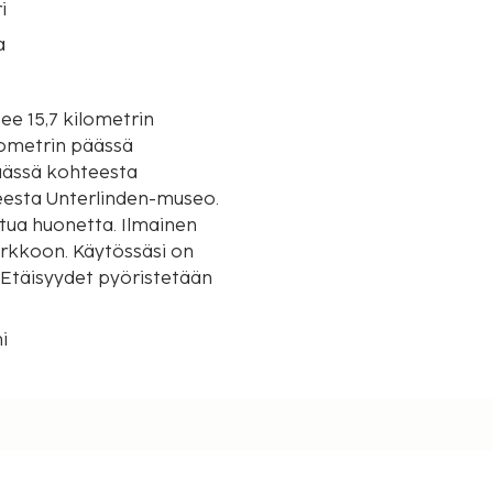
i
a
ee 15,7 kilometrin
lometrin päässä
eesta Unterlinden-museo.
ttua huonetta. Ilmainen
erkkoon. Käytössäsi on
. Etäisyydet pyöristetään
mi