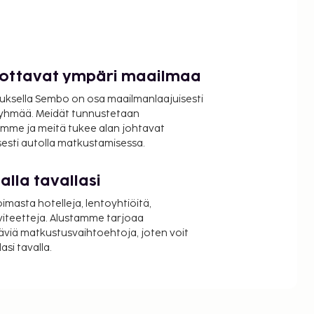
luottavat ympäri maailmaa
uksella Sembo on osa maailmanlaajuisesti
ryhmää. Meidät tunnustetaan
mme ja meitä tukee alan johtavat
isesti autolla matkustamisessa.
lla tavallasi
oimasta hotelleja, lentoyhtiöitä,
viteetteja. Alustamme tarjoaa
äviä matkustusvaihtoehtoja, joten voit
si tavalla.