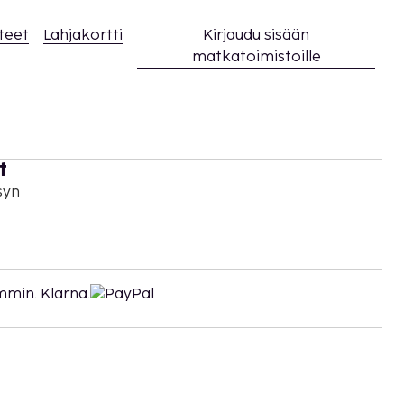
teet
Lahjakortti
Kirjaudu sisään
matkatoimistoille
t
syn