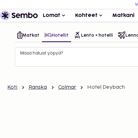
V
Lomat
Kohteet
Matkani
Matkat
Hotellit
Lento + hotelli
Lenn
Missä haluat yöpyä?
Koti
Ranska
Colmar
Hotel Deybach