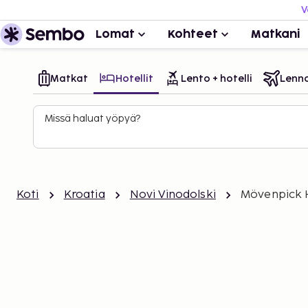
V
Lomat
Kohteet
Matkani
Matkat
Hotellit
Lento + hotelli
Lenn
Missä haluat yöpyä?
Koti
Kroatia
Novi Vinodolski
Mövenpick H