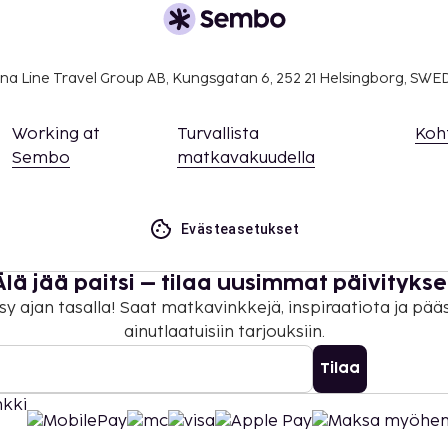
ana 1.50 EUR per henkilö
a vanhoilta asiakkailta.
na Line Travel Group AB, Kungsgatan 6, 252 21 Helsingborg, SW
lapsilta.
ana 2.50 EUR per henkilö
Working at
Turvallista
Koh
a vanhoilta asiakkailta.
Sembo
matkavakuudella
silta.
oa ei peritä niistä
Evästeasetukset
lmoittamat maksut.
Älä jää paitsi – tilaa uusimmat päivitykse
 ja 15 EUR lapsille
äivä
sy ajan tasalla! Saat matkavinkkejä, inspiraatiota ja pää
ainutlaatuisiin tarjouksiin.
Tilaa
a takuumaksut eivät
.