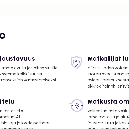
4 mi
bo
 joustavuus
Matkailijat 
 mi
mme avulla ja valitse sinulle
Yli 30 vuoden kokem
ksymme kaikki suuret
luotettavaa Stena-
 transaktion varmistamiseksi.
asiantuntemuksesta
akkreditoinnit, erity
m / 5,5 mi
ttelu
Matkusta oma
16,7 mi
nkertaisella
Valitse laajasta valik
meliaa, AI-
lomakohteita ja akti
n auki oleva vastaanotto
 hintoja ja löydä parhaat
joustavuutta ja kest
a asiakkailleen seuraavat