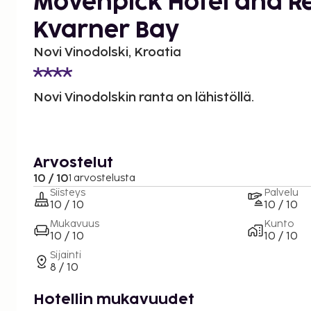
Mövenpick Hotel and R
Kvarner Bay
Novi Vinodolski, Kroatia
Novi Vinodolskin ranta on lähistöllä.
Arvostelut
10 / 10
1 arvostelusta
Siisteys
Palvelu
10 / 10
10 / 10
Mukavuus
Kunto
10 / 10
10 / 10
Sijainti
8 / 10
Hotellin mukavuudet