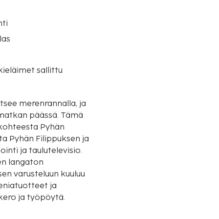
ti
las
o
eläimet sallittu
tsee merenrannalla, ja
tkan päässä. Tämä
sä kohteesta Pyhän
ta Pyhän Filippuksen ja
nti ja taulutelevisio.
nen langaton
sen varusteluun kuuluu
eniatuotteet ja
okero ja työpöytä.
lometriin.