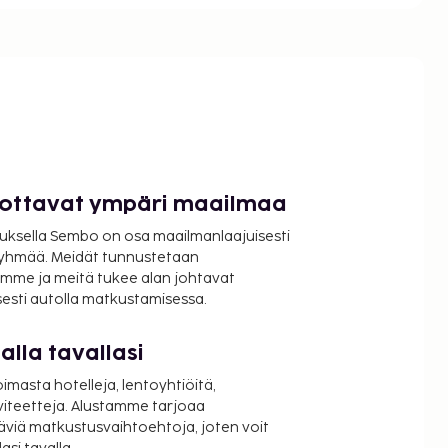
luottavat ympäri maailmaa
uksella Sembo on osa maailmanlaajuisesti
ryhmää. Meidät tunnustetaan
mme ja meitä tukee alan johtavat
isesti autolla matkustamisessa.
lla tavallasi
oimasta hotelleja, lentoyhtiöitä,
viteetteja. Alustamme tarjoaa
äviä matkustusvaihtoehtoja, joten voit