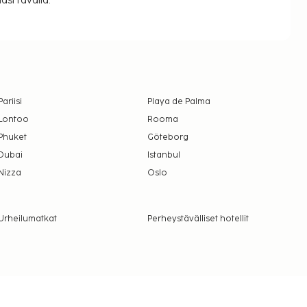
si tavalla.
Pariisi
Playa de Palma
Lontoo
Rooma
Phuket
Göteborg
Dubai
Istanbul
Nizza
Oslo
Urheilumatkat
Perheystävälliset hotellit