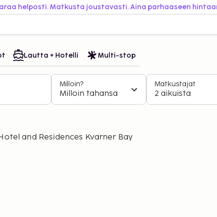
araa helposti. Matkusta joustavasti. Aina parhaaseen hintaa
ot
Lautta + Hotelli
Multi-stop
Milloin?
Matkustajat
Milloin tahansa
2 aikuista
otel and Residences Kvarner Bay