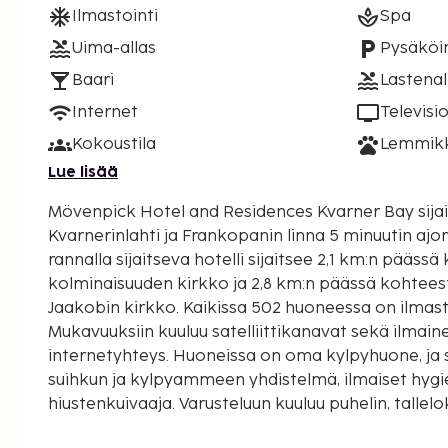
Ilmastointi
Spa
Uima-allas
Pysäköin
Baari
Lastenal
Internet
Televisi
Kokoustila
Lemmikki
Lue lisää
Mövenpick Hotel and Residences Kvarner Bay sijai
Kvarnerinlahti ja Frankopanin linna 5 minuutin ajoma
rannalla sijaitseva hotelli sijaitsee 2,1 km:n pääs
kolminaisuuden kirkko ja 2,8 km:n päässä kohtees
Jaakobin kirkko. Kaikissa 502 huoneessa on ilmastoi
Mukavuuksiin kuuluu satelliittikanavat sekä ilmai
internetyhteys. Huoneissa on oma kylpyhuone, ja 
suihkun ja kylpyammeen yhdistelmä, ilmaiset hygi
hiustenkuivaaja. Varusteluun kuuluu puhelin, tallel
Etäisyydet pyöristetään lähimpään 0,1 mailiin ja ki