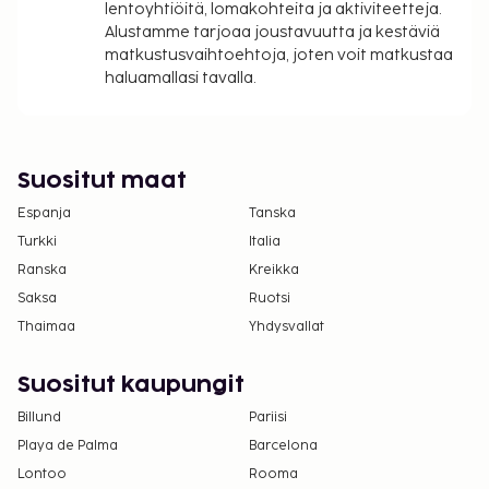
lentoyhtiöitä, lomakohteita ja aktiviteetteja.
Alustamme tarjoaa joustavuutta ja kestäviä
Yllä oleva luettelo ei ehkä kata kaikkea. Maksut ja
matkustusvaihtoehtoja, joten voit matkustaa
takuumaksut eivät välttämättä sisällä veroja, ja ne
haluamallasi tavalla.
saattavat muuttua.
Yksi korkeintaan 4 vuotta vanha lapsi voi
majoittua ilmaiseksi, kun hän käyttää
Suositut maat
vanhemman tai huoltajan huoneessa olevia
sänkyjä.
Espanja
Tanska
Tämä majoituspaikka ei salli lemmikkejä ja
Turkki
Italia
avustajaeläimiä.
Ranska
Kreikka
Saksa
Ruotsi
Thaimaa
Yhdysvallat
Suositut kaupungit
Billund
Pariisi
Playa de Palma
Barcelona
Lontoo
Rooma