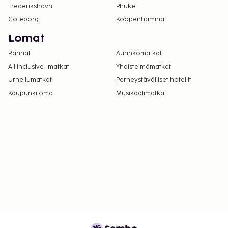
Frederikshavn
Phuket
Göteborg
Kööpenhamina
Lomat
Rannat
Aurinkomatkat
All Inclusive -matkat
Yhdistelmämatkat
Urheilumatkat
Perheystävälliset hotellit
Kaupunkiloma
Musikaalimatkat