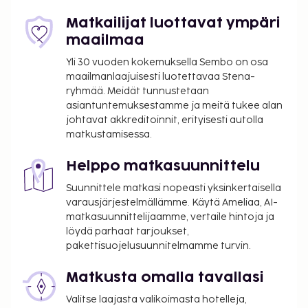
erikoisuuksiin kuuluu thaimaalainen keittiö.
Matkailijat luottavat ympäri
Palveluihin kuuluu myös huonepalvelu. Palveluihin
maailmaa
kuuluu myös baari/aulabaari ja allasbaari, joissa voit
Yli 30 vuoden kokemuksella Sembo on osa
rentoutua raikkaan juoman parissa. Maksullinen
maailmanlaajuisesti luotettavaa Stena-
buffetaamiainen tarjotaan päivittäin klo 6.30–10.30.
ryhmää. Meidät tunnustetaan
Majoituspaikka veloittaa seuraavat paikan päällä
asiantuntemuksestamme ja meitä tukee alan
suoritettavat maksut. Maksuihin saattaa sisältyä
johtavat akkreditoinnit, erityisesti autolla
matkustamisessa.
sovellettavat verot:
Käteisellä maksettava takuumaksu: 1000 THB
Helppo matkasuunnittelu
per majoitustila per yöpyminen
Suunnittele matkasi nopeasti yksinkertaisella
Tässä on mainittu kaikki majoituspaikan meille
varausjärjestelmällämme. Käytä Ameliaa, AI-
matkasuunnittelijaamme, vertaile hintoja ja
ilmoittamat maksut.
löydä parhaat tarjoukset,
Maksu buffetaamiaisesta: noin 300 THB
pakettisuojelusuunnitelmamme turvin.
aikuisille ja 150 THB lapsille
Myöhäinen uloskirjautuminen on saatavilla
Matkusta omalla tavallasi
lisämaksusta (saatavuuden mukaan)
Valitse laajasta valikoimasta hotelleja,
Lisävuode: 1000.0 THB per päivä