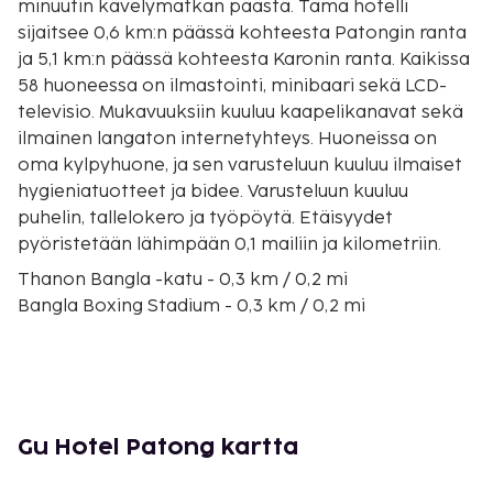
minuutin kävelymatkan päästä. Tämä hotelli
sijaitsee 0,6 km:n päässä kohteesta Patongin ranta
ja 5,1 km:n päässä kohteesta Karonin ranta. Kaikissa
58 huoneessa on ilmastointi, minibaari sekä LCD-
televisio. Mukavuuksiin kuuluu kaapelikanavat sekä
ilmainen langaton internetyhteys. Huoneissa on
oma kylpyhuone, ja sen varusteluun kuuluu ilmaiset
hygieniatuotteet ja bidee. Varusteluun kuuluu
puhelin, tallelokero ja työpöytä. Etäisyydet
pyöristetään lähimpään 0,1 mailiin ja kilometriin.
Thanon Bangla -katu - 0,3 km / 0,2 mi
Bangla Boxing Stadium - 0,3 km / 0,2 mi
Central Patong - 0,4 km / 0,2 mi
Banzaanin ruokamarkkinat - 0,4 km / 0,2 mi
Jungceylonin ostoskeskus - 0,4 km / 0,3 mi
Royal Paradise Night Market - 0,4 km / 0,3 mi
Patong Hospital - 0,6 km / 0,4 mi
Gu Hotel Patong kartta
Paradise Complex - 0,6 km / 0,4 mi
Patongin ranta - 0,6 km / 0,4 mi