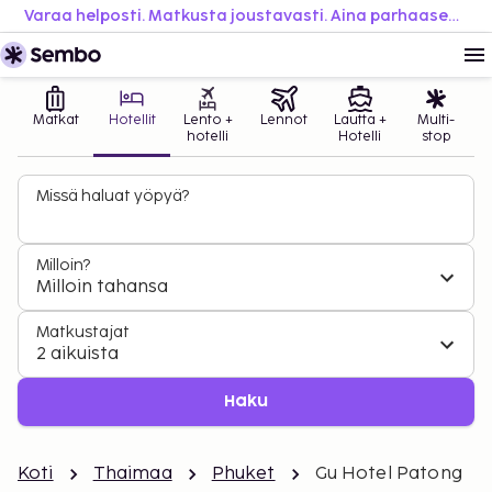
Varaa helposti. Matkusta joustavasti. Aina parhaaseen hintaan.
Matkat
Hotellit
Lento +
Lennot
Lautta +
Multi-
hotelli
Hotelli
stop
Missä haluat yöpyä?
Milloin?
Milloin tahansa
Matkustajat
2 aikuista
Haku
Koti
Thaimaa
Phuket
Gu Hotel Patong