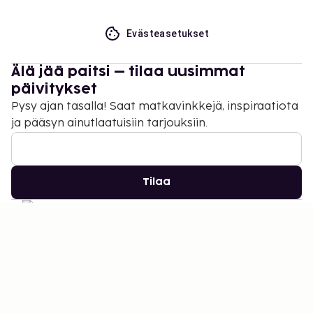
Evästeasetukset
Älä jää paitsi – tilaa uusimmat
päivitykset
Pysy ajan tasalla! Saat matkavinkkejä, inspiraatiota
ja pääsyn ainutlaatuisiin tarjouksiin.
Tilaa
©
2026
Stena Line Travel Group AB