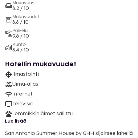
Mukavuus
8.2 / 10
Mukavuudet
8.8 / 10
Palvelu
9.6 / 10
Kunto
8.4 / 10
Hotellin mukavuudet
Ilmastointi
Uima-allas
Internet
Televisio
Lemmikkieläimet sallittu
Lue lisää
San Antonio Summer House by GHH sijaitsee lähellä