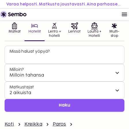
Varaa helposti. Matkusta joustavasti. Aina parhaaseen hintaan.
Matkat
Hotellit
Lento +
Lennot
Lautta +
Multi-
hotelli
Hotelli
stop
Missä haluat yöpyä?
Milloin?
Milloin tahansa
Matkustajat
2 aikuista
Haku
Koti
Kreikka
Paros