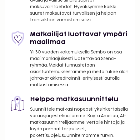
(PAS-Pároksen kansallinen lentoasema).
avulla ja valitse sinulle sopivat
maksuvaihtoehdot. Hyväksymme kaikki
Käytössäsi on kuivapesula-/pesulapalvelut,
suuret maksutavat turvallisen ja helpon
pyykinpesutilat ja tallelokero vastaanotossa.
transaktion varmistamiseksi.
Asiakkailla on käytössään maksulliset
lentokenttäkuljetukset (saatavilla ympäri
Matkailijat luottavat ympäri
vuorokauden) ja maksulliset
maailmaa
lauttaterminaalikuljetukset. Seuraavat palvelut ovat
Yli 30 vuoden kokemuksella Sembo on osa
saatavilla: kauden mukainen ulkouima-allas,
maailmanlaajuisesti luotettavaa Stena-
ilmainen langaton internetyhteys ja concierge-
ryhmää. Meidät tunnustetaan
palvelut. Maksullinen buffetaamiainen tarjotaan
asiantuntemuksestamme ja meitä tukee alan
päivittäin klo 8.00–10.30.
johtavat akkreditoinnit, erityisesti autolla
matkustamisessa.
Majoituspaikka veloittaa seuraavat paikan päällä
suoritettavat maksut. Maksuihin saattaa sisältyä
Helppo matkasuunnittelu
sovellettavat verot:
Suunnittele matkasi nopeasti yksinkertaisella
Kaupunki perii kaupunkiveron, joka maksetaan
varausjärjestelmällämme. Käytä Ameliaa, AI-
majoituspaikassa. Veron määrä riippuu
matkasuunnittelijaamme, vertaile hintoja ja
kaudesta, eikä sitä välttämättä peritä ympäri
löydä parhaat tarjoukset,
vuoden. Muita poikkeuksia tai alennuksia
pakettisuojelusuunnitelmamme turvin.