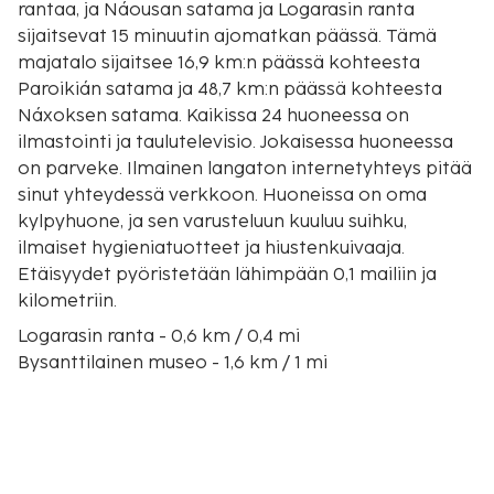
rantaa, ja Náousan satama ja Logarasin ranta
sijaitsevat 15 minuutin ajomatkan päässä. Tämä
majatalo sijaitsee 16,9 km:n päässä kohteesta
Paroikián satama ja 48,7 km:n päässä kohteesta
Náxoksen satama. Kaikissa 24 huoneessa on
ilmastointi ja taulutelevisio. Jokaisessa huoneessa
on parveke. Ilmainen langaton internetyhteys pitää
sinut yhteydessä verkkoon. Huoneissa on oma
kylpyhuone, ja sen varusteluun kuuluu suihku,
ilmaiset hygieniatuotteet ja hiustenkuivaaja.
Etäisyydet pyöristetään lähimpään 0,1 mailiin ja
kilometriin.
Logarasin ranta - 0,6 km / 0,4 mi
Bysanttilainen museo - 1,6 km / 1 mi
Pundan ranta - 2 km / 1,2 mi
New Golden Beach - 3,5 km / 2,2 mi
Tsoukalian ranta - 4,8 km / 3 mi
Kultainen ranta - 4,9 km / 3 mi