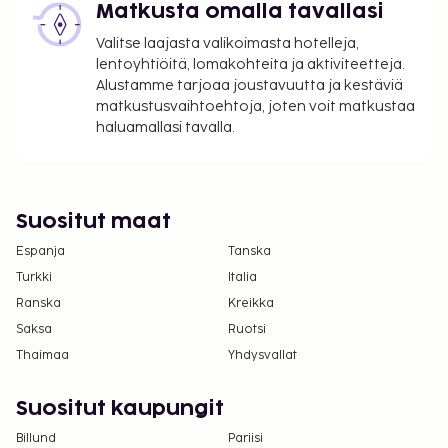
Matkusta omalla tavallasi
henkilö
Lisävuode: 80.0 EUR per päivä
Valitse laajasta valikoimasta hotelleja,
lentoyhtiöitä, lomakohteita ja aktiviteetteja.
Yllä oleva luettelo ei ehkä kata kaikkea. Maksut ja
Alustamme tarjoaa joustavuutta ja kestäviä
takuumaksut eivät välttämättä sisällä veroja, ja ne
matkustusvaihtoehtoja, joten voit matkustaa
saattavat muuttua.
haluamallasi tavalla.
Kansallisten määräysten vuoksi käteismaksut
eivät voi ylittää 1000 EUR:n suuruista summaa
tässä majoituspaikassa. Saat lisätietoja asiasta
Suositut maat
ottamalla yhteyttä majoituspaikkaan
Espanja
Tanska
varausvahvistuksessa olevien tietojen avulla.
Lapsia, jotka ovat iältään 18 vuoden vanhoja tai
Turkki
Italia
nuorempia, ei voida majoittaa välillä tammikuu–
Ranska
Kreikka
joulukuu.
Saksa
Ruotsi
Kaikki maksut voidaan maksaa käteisettömillä
Thaimaa
Yhdysvallat
maksutavoilla.
Suositut kaupungit
Billund
Pariisi