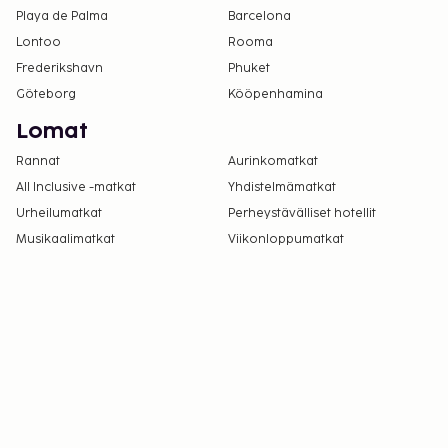
Playa de Palma
Barcelona
Lontoo
Rooma
Frederikshavn
Phuket
Göteborg
Kööpenhamina
Lomat
Rannat
Aurinkomatkat
All Inclusive -matkat
Yhdistelmämatkat
Urheilumatkat
Perheystävälliset hotellit
Musikaalimatkat
Viikonloppumatkat