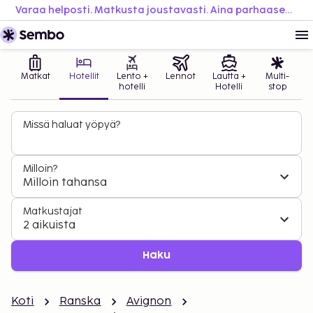
Varaa helposti. Matkusta joustavasti. Aina parhaaseen hintaan.
Matkat
Hotellit
Lento +
Lennot
Lautta +
Multi-
hotelli
Hotelli
stop
Missä haluat yöpyä?
Milloin?
Milloin tahansa
Matkustajat
2 aikuista
Haku
Koti
Ranska
Avignon