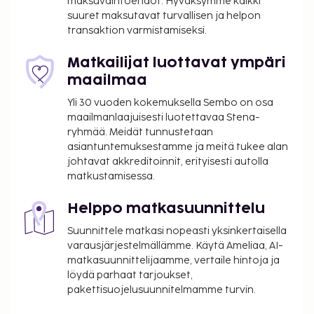
maksuvaihtoehdot. Hyväksymme kaikki
kuuluu ulkouima-allas, poreallas ja ulkotenniskenttä.
suuret maksutavat turvallisen ja helpon
Tämä hotelli tarjoaa asiakkailleen ravintolan.
transaktion varmistamiseksi.
Palveluihin kuuluu myös huonepalvelu (rajoitettuina
aikoina). Rentoudu nauttimalla pari drinkkiä
Matkailijat luottavat ympäri
baarissa or allasbaarissa. Maksullinen
maailmaa
buffetaamiainen tarjotaan päivittäin klo 7.30–11.00.
Yli 30 vuoden kokemuksella Sembo on osa
Majoituspaikka on suljettu 1. 11ta –
maailmanlaajuisesti luotettavaa Stena-
4ta.
ryhmää. Meidät tunnustetaan
asiantuntemuksestamme ja meitä tukee alan
Majoituspaikka veloittaa seuraavat paikan päällä
johtavat akkreditoinnit, erityisesti autolla
suoritettavat maksut. Maksuihin saattaa sisältyä
matkustamisessa.
sovellettavat verot:
Kaupungin perimä vero: 5.00 EUR per henkilö
Helppo matkasuunnittelu
per yö. Tätä veroa ei peritä alle 18 vuotta
Suunnittele matkasi nopeasti yksinkertaisella
vanhoilta lapsilta.
varausjärjestelmällämme. Käytä Ameliaa, AI-
matkasuunnittelijaamme, vertaile hintoja ja
Tässä on mainittu kaikki majoituspaikan meille
löydä parhaat tarjoukset,
ilmoittamat maksut.
pakettisuojelusuunnitelmamme turvin.
Maksu buffetaamiaisesta: noin 25 EUR per