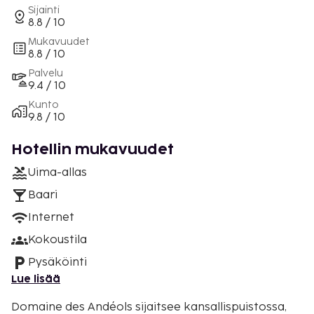
Sijainti
8.8 / 10
Mukavuudet
8.8 / 10
Palvelu
9.4 / 10
Kunto
9.8 / 10
Hotellin mukavuudet
Uima-allas
Baari
Internet
Kokoustila
Pysäköinti
Lue lisää
Domaine des Andéols sijaitsee kansallispuistossa,