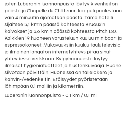
joten Luberonin luonnonpuisto löytyy kivenheiton
päästä ja Chapelle du Châteaun kappeli puolestaan
vain 4 minuutin ajomatkan päästä. Tämä hotelli
sijaitsee 5,1 km:n päässä kohteesta Bruoux’n
kaivokset ja 5,6 km:n päässä kohteesta Pitch 130.
Kaikkien 19 huoneen varusteluun kuuluu minibaari ja
espressokoneet. Mukavuuksiin kuuluu taulutelevisio,
ja ilmainen langaton internetyhteys pitää sinut
yhteydessä verkkoon. Kylpyhuoneesta löytyy
ilmaiset hygieniatuotteet ja hiustenkuivaaja. Huone
siivotaan päivittäin. Huoneissa on tallelokero ja
kahvin-/vedenkeitin. Etäisyydet pyöristetään
lähimpään 0,1 mailiin ja kilometriin.
Luberonin luonnonpuisto - 0,1 km / 0,1 mi
Chapelle du Châteaun kappeli - 2,4 km / 1,5 mi
Bruoux’n kaivokset - 4,6 km / 2,8 mi
Pitch 130 - 4,9 km / 3,1 mi
Okhra-okramaailman ekomuseo - 8,5 km / 5,3 mi