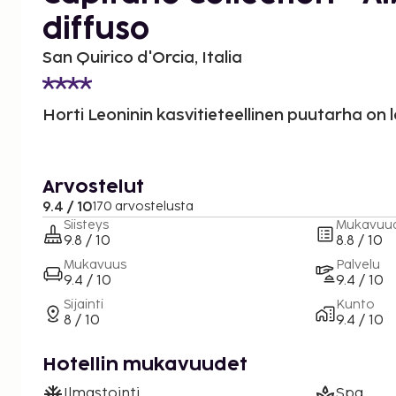
diffuso
San Quirico d'Orcia, Italia
Horti Leoninin kasvitieteellinen puutarha on l
Arvostelut
9.4 / 10
170 arvostelusta
Siisteys
Mukavuu
9.8 / 10
8.8 / 10
Mukavuus
Palvelu
9.4 / 10
9.4 / 10
Sijainti
Kunto
8 / 10
9.4 / 10
Hotellin mukavuudet
Ilmastointi
Spa