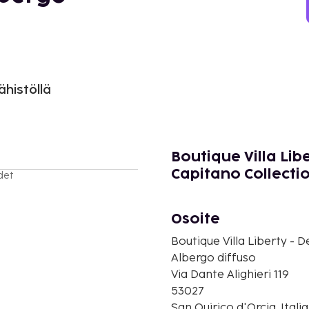
ähistöllä
Boutique Villa Li
Capitano Collectio
det
Osoite
Boutique Villa Liberty -
Albergo diffuso
Via Dante Alighieri 119
53027
San Quirico d'Orcia, Italia