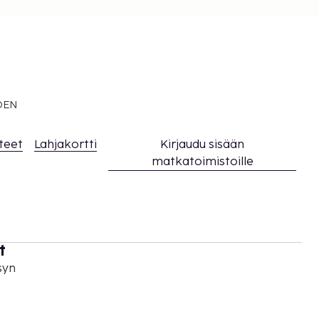
EDEN
teet
Lahjakortti
Kirjaudu sisään
matkatoimistoille
t
syn