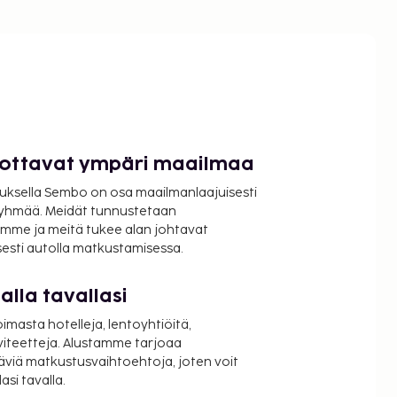
luottavat ympäri maailmaa
uksella Sembo on osa maailmanlaajuisesti
ryhmää. Meidät tunnustetaan
mme ja meitä tukee alan johtavat
isesti autolla matkustamisessa.
lla tavallasi
oimasta hotelleja, lentoyhtiöitä,
viteetteja. Alustamme tarjoaa
äviä matkustusvaihtoehtoja, joten voit
si tavalla.