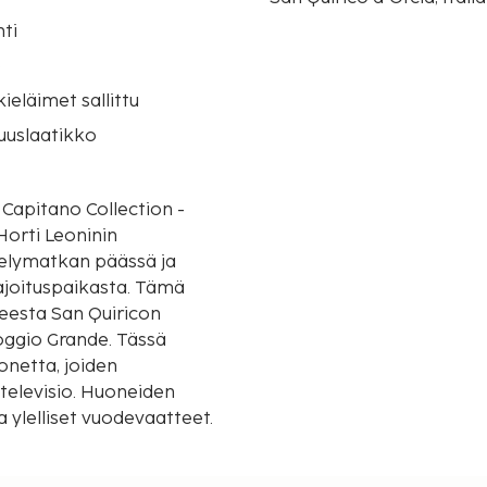
ti
o
eläimet sallittu
suuslaatikko
 Capitano Collection -
 Horti Leoninin
ävelymatkan päässä ja
tuspaikasta. Tämä
teesta San Quiricon
oggio Grande. Tässä
uonetta, joiden
televisio. Huoneiden
a ylelliset vuodevaatteet.
nen langaton
gieniatuotteet ja suihku,