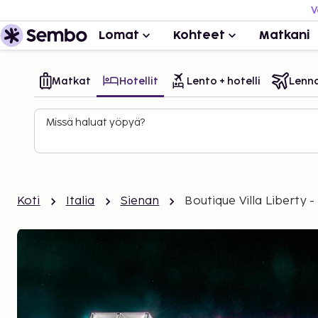
V
Lomat
Kohteet
Matkani
Matkat
Hotellit
Lento + hotelli
Lenn
Missä haluat yöpyä?
Koti
Italia
Sienan
Boutique Villa Liberty