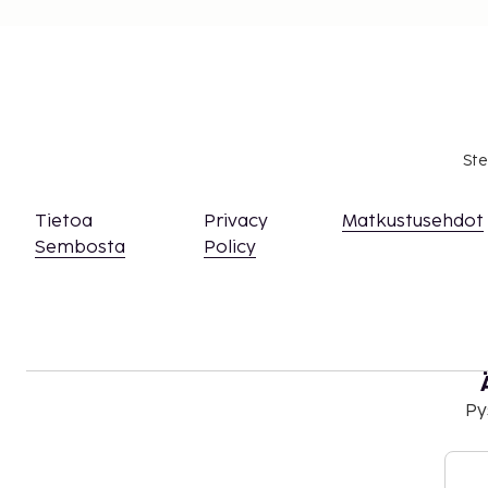
Hierontapalvelut ja kylpylähoidot tulee varat
voi tehdä ottamalla majoituspaikkaan yhteyt
soittamalla varausvahvistuksessa olevaan nu
Vain sisäänkirjautuneet asiakkaat saavat olesk
Asiakkaat voivat järjestää lemmikkiensä majo
yhteyttä suoraan majoituspaikkaan käyttämäl
Ste
olevia yhteystietoja (lemmikeistä veloitetaan l
löytyy lisätietoja lisämaksuja koskevassa osios
Tietoa
Privacy
Matkustusehdot
Sembosta
Policy
Py