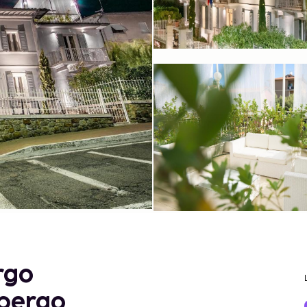
rgo
lbergo