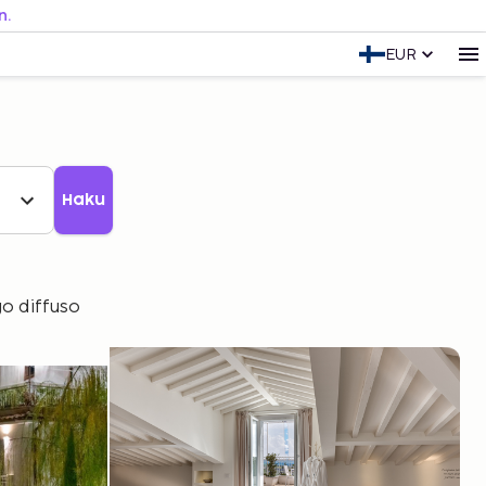
n.
EUR
Haku
go diffuso