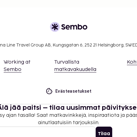
a etukäteen. Varauksen
tä ennen saapumista
meroon.
ella huoneissa.
ituksen ottamalla
lä varausvahvistuksessa
na Line Travel Group AB, Kungsgatan 6, 252 21 Helsingborg, SW
isämaksuja, ja niistä
sa).
Working at
Turvallista
Koh
Sembo
matkavakuudella
Evästeasetukset
Älä jää paitsi – tilaa uusimmat päivitykse
sy ajan tasalla! Saat matkavinkkejä, inspiraatiota ja pää
ainutlaatuisiin tarjouksiin.
Tilaa