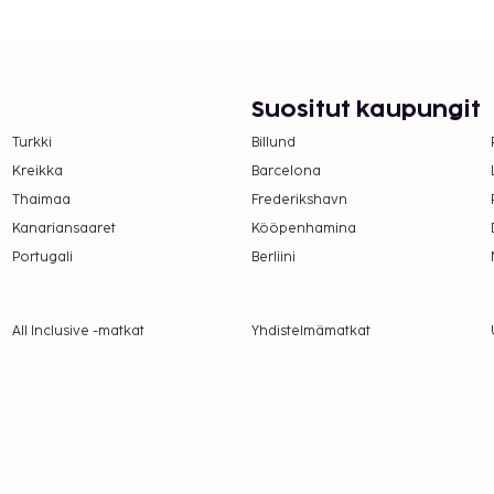
lta lapsilta.
lmoittamat maksut.
UR per henkilö
Suositut kaupungit
e yhteen suuntaan
Turkki
Billund
Kreikka
Barcelona
Thaimaa
Frederikshavn
Kanariansaaret
Kööpenhamina
Portugali
Berliini
a takuumaksut eivät
.
läsnä sisäänkirjautumisen
All Inclusive -matkat
Yhdistelmämatkat
kuvallinen
ivät voi ylittää 5000
. Saat lisätietoja
 varausvahvistuksessa