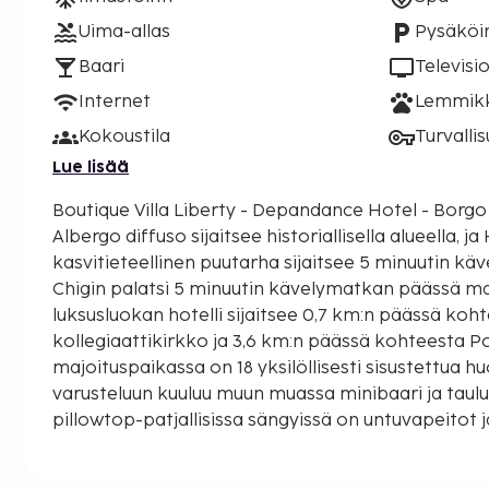
Uima-allas
Pysäköin
Baari
Televisi
Internet
Lemmikki
Kokoustila
Turvalli
Lue lisää
Boutique Villa Liberty - Depandance Hotel - Borgo
Albergo diffuso sijaitsee historiallisella alueella, ja
kasvitieteellinen puutarha sijaitsee 5 minuutin k
Chigin palatsi 5 minuutin kävelymatkan päässä majoi
luksusluokan hotelli sijaitsee 0,7 km:n päässä koh
kollegiaattikirkko ja 3,6 km:n päässä kohteesta P
majoituspaikassa on 18 yksilöllisesti sisustettua h
varusteluun kuuluu muun muassa minibaari ja taulu
pillowtop-patjallisissa sängyissä on untuvapeitot j
Mukavuuksiin kuuluu satelliittikanavat sekä ilmai
internetyhteys. Kylpyhuoneesta löytyy designer-hy