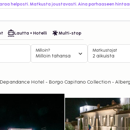
araa helposti. Matkusta joustavasti. Aina parhaaseen hintaa
ot
Lautta + Hotelli
Multi-stop
Milloin?
Matkustajat
Milloin tahansa
2 aikuista
 - Depandance Hotel - Borgo Capitano Collection - Alber