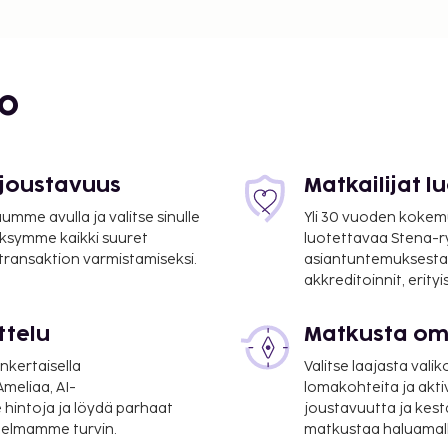
s. Tämä hotelli tarjoaa
 kuuluu
si on
bo
den). Jos saavut autolla,
kuuluu myös palveluihin.
tyvät muun muassa
kan päällä on lisäksi
 joustavuus
Matkailijat 
hotellin palveluihin
mme avulla ja valitse sinulle
Yli 30 vuoden kokem
ge-palvelut ja kampaamo.
ksymme kaikki suuret
luotettavaa Stena-
ä paikka lounaan tai
 transaktion varmistamiseksi.
asiantuntemuksesta
luu paikallinen keittiö.
akkreditoinnit, erity
 aikoina). Päätä päiväsi
nen mannermainen
ttelu
Matkusta oma
nkertaisella
Valitse laajasta valik
suoritettavat maksut.
meliaa, AI-
lomakohteita ja akti
 hintoja ja löydä parhaat
joustavuutta ja kest
itelmamme turvin.
matkustaa haluamalla
per yö korkeintaan 14