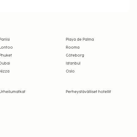
Pariisi
Playa de Palma
Lontoo
Rooma
Phuket
Göteborg
Dubai
Istanbul
Nizza
Oslo
Urheilumatkat
Perheystävälliset hotellit