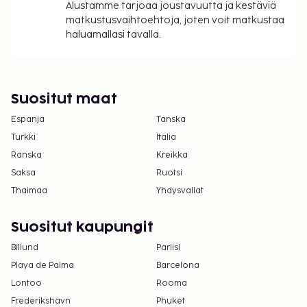
tässä majoituspaikassa. Saat lisätietoja asiasta
Alustamme tarjoaa joustavuutta ja kestäviä
matkustusvaihtoehtoja, joten voit matkustaa
ottamalla yhteyttä majoituspaikkaan
haluamallasi tavalla.
varausvahvistuksessa olevien tietojen avulla.
Vain sisäänkirjautuneet asiakkaat saavat
oleskella huoneissa.
Majoituspaikassa on tarjolla
Suositut maat
yhdistettäviä/vierekkäisiä huoneita, joiden
Espanja
Tanska
saatavuus on rajoitettua. Niitä voi pyytää
ottamalla yhteyttä majoituspaikkaan.
Turkki
Italia
Yhteystiedot löytyvät varausvahvistuksesta.
Ranska
Kreikka
Kontaktiton uloskirjautuminen on saatavilla.
Saksa
Ruotsi
Tämä majoituspaikka toivottaa tervetulleiksi
Thaimaa
Yhdysvallat
kaikki asiakkaat seksuaaliseen
suuntautumiseen tai sukupuoli-identiteettiin
Suositut kaupungit
katsomatta (LGBTQ+ -ystävällinen).
Billund
Pariisi
Playa de Palma
Barcelona
Lontoo
Rooma
Frederikshavn
Phuket