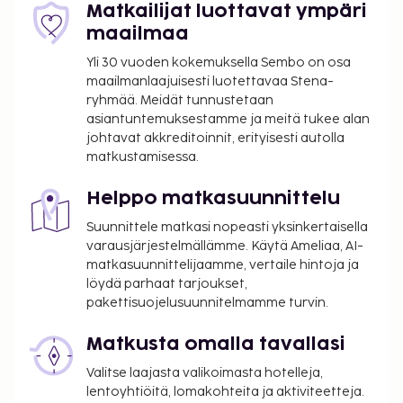
per yö korkeintaan 7 yöstä. Tätä veroa ei peritä
Matkailijat luottavat ympäri
alle 17 vuotta vanhoilta lapsilta.
maailmaa
Tässä on mainittu kaikki majoituspaikan meille
Yli 30 vuoden kokemuksella Sembo on osa
ilmoittamat maksut.
maailmanlaajuisesti luotettavaa Stena-
ryhmää. Meidät tunnustetaan
Maksu buffetaamiaisesta: noin 23 EUR per
asiantuntemuksestamme ja meitä tukee alan
henkilö
johtavat akkreditoinnit, erityisesti autolla
Kattamaton omatoiminen pysäköinti: 32 EUR
matkustamisessa.
per päivä
Aikainen sisäänkirjautuminen (riippuu
Helppo matkasuunnittelu
saatavuudesta): 15 EUR
Suunnittele matkasi nopeasti yksinkertaisella
Myöhäinen uloskirjautuminen on saatavilla
varausjärjestelmällämme. Käytä Ameliaa, AI-
lisämaksusta (saatavuuden mukaan)
matkasuunnittelijaamme, vertaile hintoja ja
löydä parhaat tarjoukset,
Yllä oleva luettelo ei ehkä kata kaikkea. Maksut ja
pakettisuojelusuunnitelmamme turvin.
takuumaksut eivät välttämättä sisällä veroja, ja ne
saattavat muuttua.
Matkusta omalla tavallasi
Kansallisten määräysten vuoksi käteismaksut
Valitse laajasta valikoimasta hotelleja,
eivät voi ylittää 1000 EUR:n suuruista summaa
lentoyhtiöitä, lomakohteita ja aktiviteetteja.