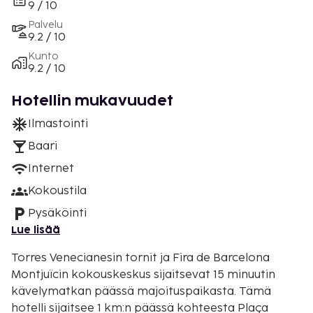
9 / 10
Palvelu
9.2 / 10
Kunto
9.2 / 10
Hotellin mukavuudet
Ilmastointi
Baari
Internet
Kokoustila
Pysäköinti
Lue lisää
Torres Venecianesin tornit ja Fira de Barcelona
Montjuïcin kokouskeskus sijaitsevat 15 minuutin
kävelymatkan päässä majoituspaikasta. Tämä
hotelli sijaitsee 1 km:n päässä kohteesta Plaça