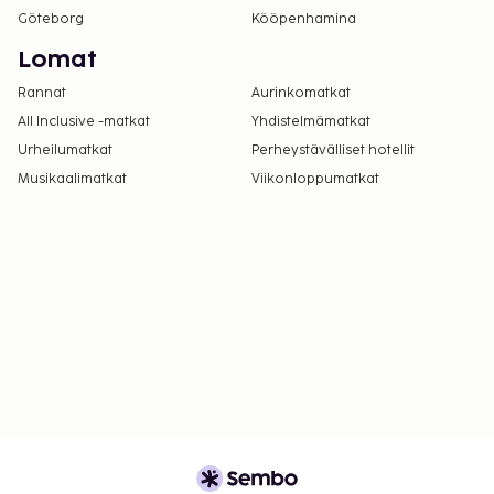
Göteborg
Kööpenhamina
Lomat
Rannat
Aurinkomatkat
All Inclusive -matkat
Yhdistelmämatkat
Urheilumatkat
Perheystävälliset hotellit
Musikaalimatkat
Viikonloppumatkat