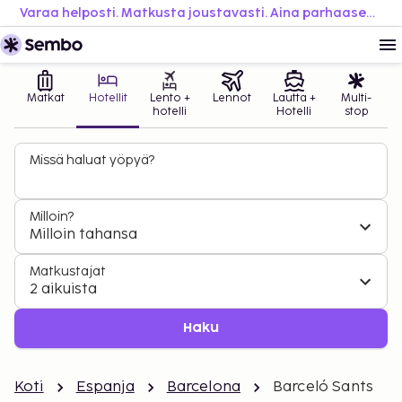
Varaa helposti. Matkusta joustavasti. Aina parhaaseen hintaan.
Matkat
Hotellit
Lento +
Lennot
Lautta +
Multi-
hotelli
Hotelli
stop
Missä haluat yöpyä?
Milloin?
Milloin tahansa
Matkustajat
2 aikuista
Haku
Koti
Espanja
Barcelona
Barceló Sants