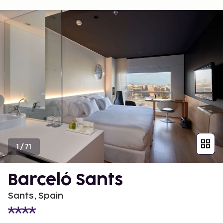
1
/
71
Barceló Sants
Sants, Spain