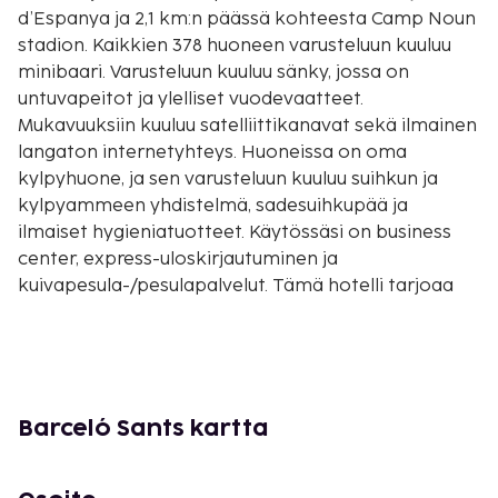
d’Espanya ja 2,1 km:n päässä kohteesta Camp Noun
stadion. Kaikkien 378 huoneen varusteluun kuuluu
minibaari. Varusteluun kuuluu sänky, jossa on
untuvapeitot ja ylelliset vuodevaatteet.
Mukavuuksiin kuuluu satelliittikanavat sekä ilmainen
langaton internetyhteys. Huoneissa on oma
kylpyhuone, ja sen varusteluun kuuluu suihkun ja
kylpyammeen yhdistelmä, sadesuihkupää ja
ilmaiset hygieniatuotteet. Käytössäsi on business
center, express-uloskirjautuminen ja
kuivapesula-/pesulapalvelut. Tämä hotelli tarjoaa
asiakkailleen 2500 neliömetriä kokoustiloja, joihin
kuuluu konferenssikeskus ja kokoushuoneita.
Palveluihin kuuluu maksullinen omatoiminen
pysäköinti. Seuraavat palvelut ovat saatavilla:
ympäri vuorokauden auki oleva kuntokeskus,
Barceló Sants kartta
ilmainen langaton internetyhteys ja concierge-
palvelut. Tämän hotellin palveluihin kuuluu