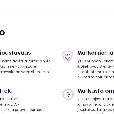
 - 1 km / 0,6 mi
bo
 joustavuus
Matkailijat 
mme avulla ja valitse sinulle
Yli 30 vuoden kokem
ksymme kaikki suuret
luotettavaa Stena-
 transaktion varmistamiseksi.
asiantuntemuksesta
mi
akkreditoinnit, erity
ttelu
Matkusta oma
nkertaisella
Valitse laajasta valik
meliaa, AI-
lomakohteita ja akti
 hintoja ja löydä parhaat
joustavuutta ja kest