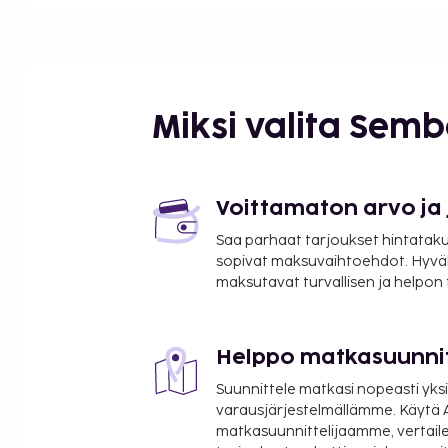
kilometriin.
Istanbulin suurkaupungin kulttuuri- ja taidepalvelut
Choran kirkko - 1,5 km / 1 mi
Historia Fatih -ostoskeskus - 1,7 km / 1 mi
Fatih-moskeija - 2,3 km / 1,4 mi
Miksi valita Sem
Kultainen sarvi - 2,7 km / 1,7 mi
Bodrum-moskeija - 2,9 km / 1,8 mi
Eyup Sultanin moskeija - 3,6 km / 2,2 mi
Suleimanin moskeija - 3,8 km / 2,4 mi
Voittamaton arvo ja
Beyazitin aukio - 3,8 km / 2,4 mi
Saa parhaat tarjoukset hintatakuu
Suuri basaari - 4,1 km / 2,5 mi
sopivat maksuvaihtoehdot. Hyvä
Pierre Lotin kukkula - 4,4 km / 2,7 mi
maksutavat turvallisen ja helpon
Olivium Outlet Center -ostoskeskus - 4,5 km / 2,8 
Eminönü Meydanı - 4,5 km / 2,8 mi
Mısır Çarşısı -maustebasaari - 4,6 km / 2,9 mi
Helppo matkasuunni
Pieni Hagia Sophia (kirkko) - 4,7 km / 2,9 mi
Suunnittele matkasi nopeasti yksi
Lähimmät lentokentät ovat:
varausjärjestelmällämme. Käytä A
Istanbul (IST) - 42,4 km / 26,3 mi
matkasuunnittelijaamme, vertaile