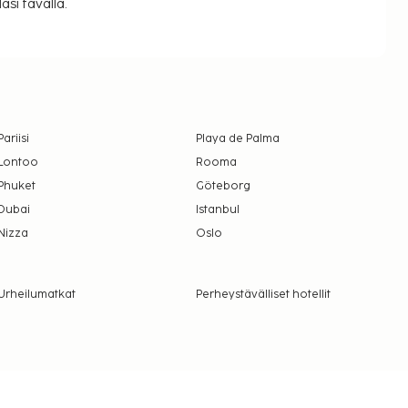
si tavalla.
Pariisi
Playa de Palma
Lontoo
Rooma
Phuket
Göteborg
Dubai
Istanbul
Nizza
Oslo
Urheilumatkat
Perheystävälliset hotellit