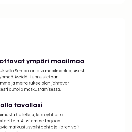
luottavat ympäri maailmaa
uksella Sembo on osa maailmanlaajuisesti
ryhmää. Meidät tunnustetaan
mme ja meitä tukee alan johtavat
isesti autolla matkustamisessa.
lla tavallasi
oimasta hotelleja, lentoyhtiöitä,
viteetteja. Alustamme tarjoaa
äviä matkustusvaihtoehtoja, joten voit