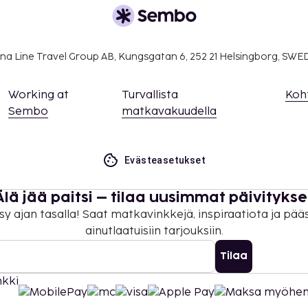
uvo (yhteen suuntaan,
a takuumaksut eivät
na Line Travel Group AB, Kungsgatan 6, 252 21 Helsingborg, SW
.
toukokuusta syyskuuhun.
Working at
Turvallista
Koh
Sembo
matkavakuudella
a etukäteen. Varauksen
tä ennen saapumista
meroon.
Evästeasetukset
ittua ilmaiseksi, kun hän
levia sänkyjä.
Älä jää paitsi – tilaa uusimmat päivitykse
ella huoneissa.
rekkäisiä huoneita, joiden
sy ajan tasalla! Saat matkavinkkejä, inspiraatiota ja pää
amalla yhteyttä
ainutlaatuisiin tarjouksiin.
usvahvistuksesta.
Tilaa
ustajaeläimiä.
 maksutavoilla.
on uloskirjautuminen ovat