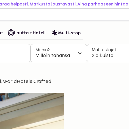
araa helposti. Matkusta joustavasti. Aina parhaaseen hintaa
ot
Lautta + Hotelli
Multi-stop
Milloin?
Matkustajat
Milloin tahansa
2 aikuista
l, WorldHotels Crafted