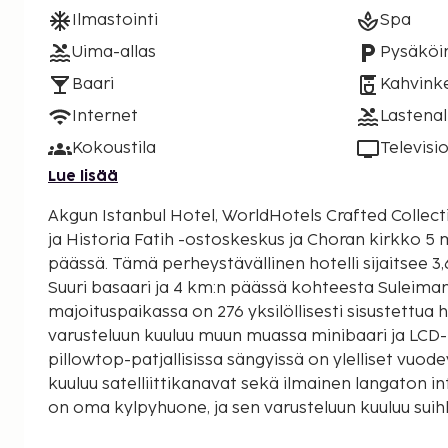
Ilmastointi
Spa
Uima-allas
Pysäköin
Baari
Kahvinke
Internet
Lastenal
Kokoustila
Televisi
Lue lisää
Akgun Istanbul Hotel, WorldHotels Crafted Collecti
ja Historia Fatih -ostoskeskus ja Choran kirkko 5
päässä. Tämä perheystävällinen hotelli sijaitsee 3,6 km:n päässä kohteesta
Suuri basaari ja 4 km:n päässä kohteesta Suleima
majoituspaikassa on 276 yksilöllisesti sisustettua 
varusteluun kuuluu muun muassa minibaari ja LCD-
pillowtop-patjallisissa sängyissä on ylelliset vuod
kuuluu satelliittikanavat sekä ilmainen langaton i
on oma kylpyhuone, ja sen varusteluun kuuluu suih
ilmaiset hygieniatuotteet. Etäisyydet pyöristetään 