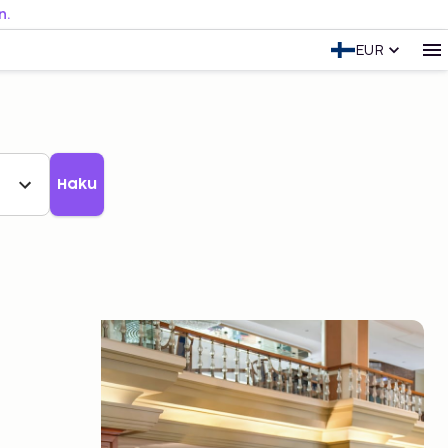
n.
EUR
Haku