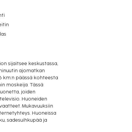
ti
itin
las
o
on sijaitsee keskustassa,
 minuutin ajomatkan
nin moskeija. Tässä
huonetta, joiden
televisio. Huoneiden
evaatteet. Mukavuuksiin
nternetyhteys. Huoneissa
ku, sadesuihkupää ja
lähimpään 0,1 mailiin ja