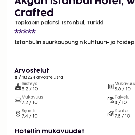
Akgun Istanbul Hotel, 
Crafted
Topkapın palatsi, Istanbul, Turkki
Istanbulin suurkaupungin kulttuuri- ja taidepa
Arvostelut
8 / 10
224 arvostelusta
Siisteys
Mukavuu
8.2 / 10
8.6 / 10
Mukavuus
Palvelu
7.2 / 10
8 / 10
Sijainti
Kunto
7.4 / 10
7.8 / 10
Hotellin mukavuudet