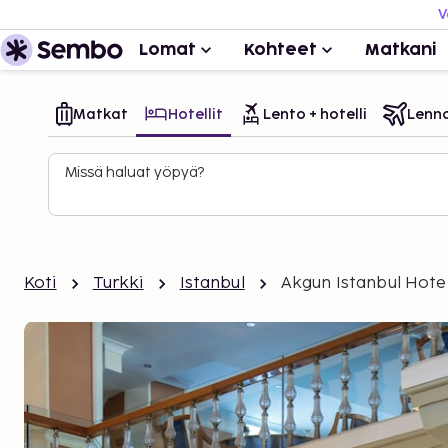
V
Lomat
Kohteet
Matkani
Matkat
Hotellit
Lento + hotelli
Lenn
Missä haluat yöpyä?
Koti
Turkki
Istanbul
Akgun Istanbul Hote