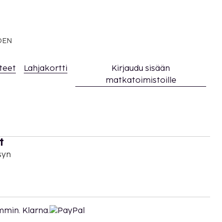
EDEN
teet
Lahjakortti
Kirjaudu sisään
matkatoimistoille
t
syn