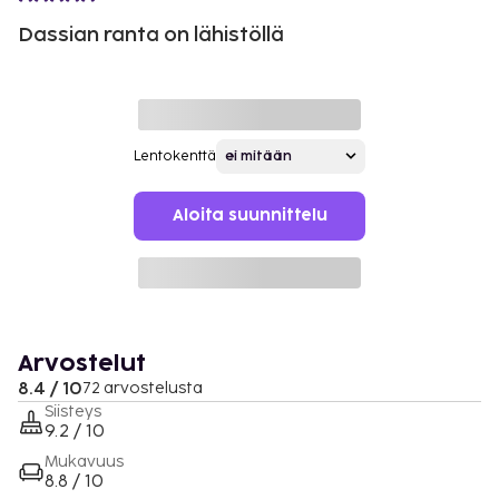
Dassian ranta on lähistöllä
Lentokenttä
Aloita suunnittelu
Arvostelut
8.4 / 10
72 arvostelusta
Siisteys
9.2 / 10
Mukavuus
8.8 / 10