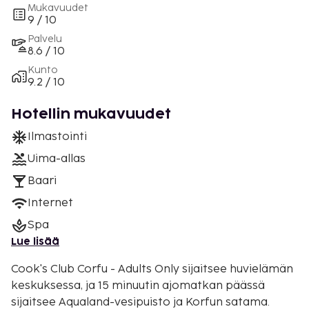
Mukavuudet
9 / 10
Palvelu
8.6 / 10
Kunto
9.2 / 10
Hotellin mukavuudet
Ilmastointi
Uima-allas
Baari
Internet
Spa
Lue lisää
Cook's Club Corfu - Adults Only sijaitsee huvielämän
keskuksessa, ja 15 minuutin ajomatkan päässä
sijaitsee Aqualand-vesipuisto ja Korfun satama.