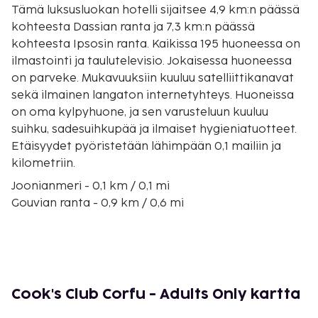
Tämä luksusluokan hotelli sijaitsee 4,9 km:n päässä
kohteesta Dassian ranta ja 7,3 km:n päässä
kohteesta Ipsosin ranta. Kaikissa 195 huoneessa on
ilmastointi ja taulutelevisio. Jokaisessa huoneessa
on parveke. Mukavuuksiin kuuluu satelliittikanavat
sekä ilmainen langaton internetyhteys. Huoneissa
on oma kylpyhuone, ja sen varusteluun kuuluu
suihku, sadesuihkupää ja ilmaiset hygieniatuotteet.
Etäisyydet pyöristetään lähimpään 0,1 mailiin ja
kilometriin.
Joonianmeri - 0,1 km / 0,1 mi
Gouvian ranta - 0,9 km / 0,6 mi
Korfun yleissairaala - 2,3 km / 1,4 mi
Gouvian satama S.A. - 2,3 km / 1,5 mi
Dafnilan ranta - 2,6 km / 1,6 mi
Dassian ranta - 3,5 km / 2,2 mi
Kontokali-ranta - 3,6 km / 2,2 mi
Cook's Club Corfu - Adults Only kartta
Kapodistriaksen museo - 6 km / 3,7 mi