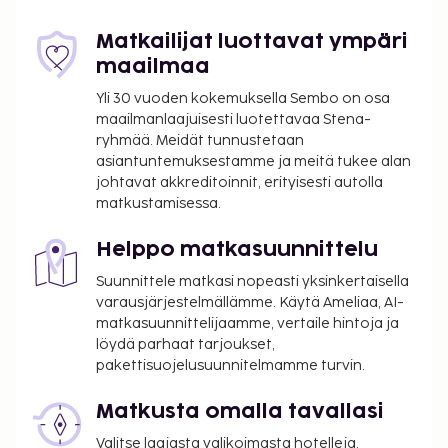
internetyhteys, concierge-palvelut ja
lahjatavaraliikkeitä/lehtikioskeja. Campiello a la
Matkailijat luottavat ympäri
carte, yksi hotellin 2 ravintolasta tarjoaa ruokia joka
maailmaa
makuun. Haluatko rentoutua? Nauti muutama
Yli 30 vuoden kokemuksella Sembo on osa
drinkki 2 baarissa. Ilmainen englantilainen
maailmanlaajuisesti luotettavaa Stena-
aamiainen tarjoillaan päivittäin klo 5.00–11.00.
ryhmää. Meidät tunnustetaan
Majoituspaikka veloittaa seuraavat paikan päällä
asiantuntemuksestamme ja meitä tukee alan
suoritettavat maksut. Maksuihin saattaa sisältyä
johtavat akkreditoinnit, erityisesti autolla
matkustamisessa.
sovellettavat verot:
Kaupunki perii kaupunkiveron, joka maksetaan
Helppo matkasuunnittelu
majoituspaikassa. Veron määrä riippuu
Suunnittele matkasi nopeasti yksinkertaisella
kaudesta, eikä sitä välttämättä peritä ympäri
varausjärjestelmällämme. Käytä Ameliaa, AI-
vuoden. Muita poikkeuksia tai alennuksia
matkasuunnittelijaamme, vertaile hintoja ja
saatetaan soveltaa. Lisätietoja saat ottamalla
löydä parhaat tarjoukset,
yhteyttä majoituspaikkaan
pakettisuojelusuunnitelmamme turvin.
varausvahvistuksessa olevia tietoja käyttäen.
Kaupungin perimä vero: 1.11.–31.3. välisenä aikana
Matkusta omalla tavallasi
4.00 EUR per majoitustila per yö
Valitse laajasta valikoimasta hotelleja,