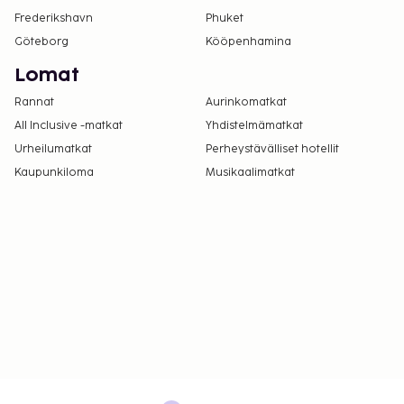
nuorempia, ei saa tuoda tähän vain aikuisille
Frederikshavn
Phuket
tarkoitettuun majoituspaikkaan.
Göteborg
Kööpenhamina
Asiakkaat voivat päästä huoneeseen
Lomat
mobiililaitteella.
Rannat
Aurinkomatkat
All Inclusive -matkat
Yhdistelmämatkat
Urheilumatkat
Perheystävälliset hotellit
Kaupunkiloma
Musikaalimatkat