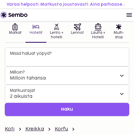
Varaa helposti. Matkusta joustavasti. Aina parhaaseen hintaan.
Matkat
Hotellit
Lento +
Lennot
Lautta +
Multi-
hotelli
Hotelli
stop
Missä haluat yöpyä?
Milloin?
Milloin tahansa
Matkustajat
2 aikuista
Haku
Koti
Kreikka
Korfu