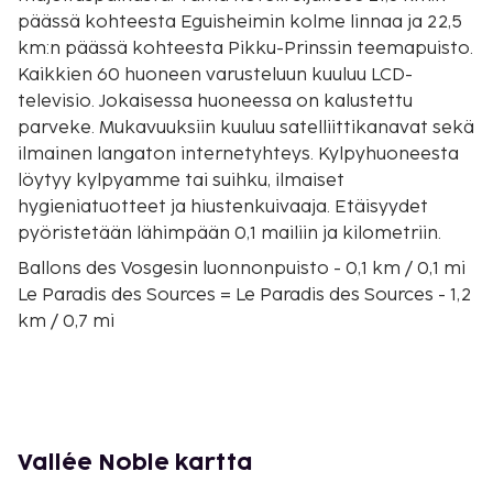
päässä kohteesta Eguisheimin kolme linnaa ja 22,5
km:n päässä kohteesta Pikku-Prinssin teemapuisto.
Kaikkien 60 huoneen varusteluun kuuluu LCD-
televisio. Jokaisessa huoneessa on kalustettu
parveke. Mukavuuksiin kuuluu satelliittikanavat sekä
ilmainen langaton internetyhteys. Kylpyhuoneesta
löytyy kylpyamme tai suihku, ilmaiset
hygieniatuotteet ja hiustenkuivaaja. Etäisyydet
pyöristetään lähimpään 0,1 mailiin ja kilometriin.
Ballons des Vosgesin luonnonpuisto - 0,1 km / 0,1 mi
Le Paradis des Sources = Le Paradis des Sources - 1,2
km / 0,7 mi
Domaine Léon Boesch - 3,7 km / 2,3 mi
Schlegel-Boeglin - 4,1 km / 2,6 mi
Domaines Schlumberger - 10,4 km / 6,5 mi
St Legerin kirkko - 10,5 km / 6,5 mi
Murbachin luostari - 11 km / 6,8 mi
Vallée Noble kartta
Dominicains de Haute-Alsacen kulttuurillinen