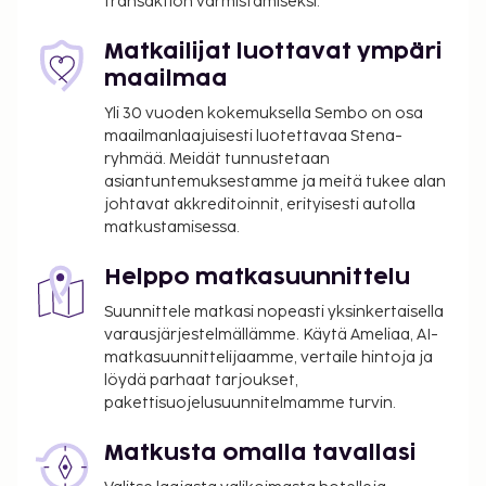
transaktion varmistamiseksi.
pysäköinti. Hotellin tarjoamiin
harrastuksiin/mukavuuksiin kuuluu sisäuima-allas ja
Matkailijat luottavat ympäri
sauna. Tämän hotellin palveluihin kuuluu muun
maailmaa
muassa ilmainen langaton internetyhteys, pelihalli/-
Yli 30 vuoden kokemuksella Sembo on osa
huone ja takka aulassa. Tämä hotelli tarjoaa
maailmanlaajuisesti luotettavaa Stena-
asiakkailleen ravintolan ja kahvila. Baarissa voit
ryhmää. Meidät tunnustetaan
nauttia raikasta juotavaa. Maksullinen
asiantuntemuksestamme ja meitä tukee alan
buffetaamiainen tarjotaan päivittäin klo 7.00–10.00.
johtavat akkreditoinnit, erityisesti autolla
matkustamisessa.
Tämän majoituspaikan virallisen tähtiluokituksen on
myöntänyt Ranskan turismin kehitysjärjestö ATOUT.
Helppo matkasuunnittelu
Majoituspaikka veloittaa seuraavat paikan päällä
Suunnittele matkasi nopeasti yksinkertaisella
suoritettavat maksut. Maksuihin saattaa sisältyä
varausjärjestelmällämme. Käytä Ameliaa, AI-
sovellettavat verot:
matkasuunnittelijaamme, vertaile hintoja ja
Kaupungin perimä vero: 1.87 EUR per henkilö per
löydä parhaat tarjoukset,
yö. Tätä veroa ei peritä alle 18 vuotta vanhoilta
pakettisuojelusuunnitelmamme turvin.
lapsilta.
Matkusta omalla tavallasi
Tässä on mainittu kaikki majoituspaikan meille