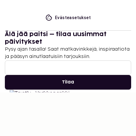
Evästeasetukset
Älä jää paitsi – tilaa uusimmat
päivitykset
Pysy ajan tasalla! Saat matkavinkkejä, inspiraatiota
ja pääsyn ainutlaatuisiin tarjouksiin.
Tilaa
©
2026
Stena Line Travel Group AB