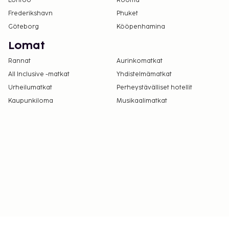
Lontoo
Rooma
Frederikshavn
Phuket
Göteborg
Kööpenhamina
Lomat
Rannat
Aurinkomatkat
All Inclusive -matkat
Yhdistelmämatkat
Urheilumatkat
Perheystävälliset hotellit
Kaupunkiloma
Musikaalimatkat