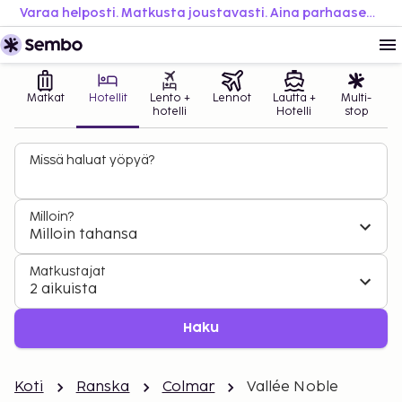
Varaa helposti. Matkusta joustavasti. Aina parhaaseen hintaan.
Matkat
Hotellit
Lento +
Lennot
Lautta +
Multi-
hotelli
Hotelli
stop
Missä haluat yöpyä?
Milloin?
Milloin tahansa
Matkustajat
2 aikuista
Haku
Koti
Ranska
Colmar
Vallée Noble