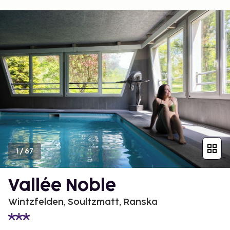
1
/
67
Vallée Noble
Wintzfelden, Soultzmatt, Ranska