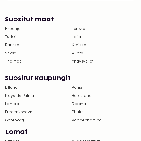
Suositut maat
Espanja
Tanska
Turkki
Italia
Ranska
Kreikka
Saksa
Ruotsi
Thaimaa
Yhdysvallat
Suositut kaupungit
Billund
Pariisi
Playa de Palma
Barcelona
Lontoo
Rooma
Frederikshavn
Phuket
Göteborg
Kööpenhamina
Lomat