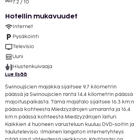
7.2 / 10
Hotellin mukavuudet
Internet
Pysäköinti
Televisio
Uuni
Hiustenkuivaaja
Lue lisää
Świnoujścien majakka sijaitsee 9,7 kilometrin
päässä ja Swinoujscien ranta 14,4 kilometrin päässä
majoituspaikasta. Tämä majatalo sijaitsee 16,3 km:n
päässä kohteesta Miedzyzdrojen uimaranta ja 16,4
km:n päässä kohteesta Miedzyzdrojen laituri.
Kaikkien 4 huoneen varusteluun kuuluu DVD-soitin ja
taulutelevisio. Ilmainen langaton internetyhteys
pitää sinut yhteydessä verkkoon. Käytössäsi on