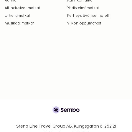
Rannat
Aurinkomatkat
All Inclusive -matkat
Yhdistelmämatkat
Urheilumatkat
Perheystävälliset hotellit
Musikaalimatkat
Viikonloppumatkat
Stena Line Travel Group AB, Kungsgatan 6, 252 21