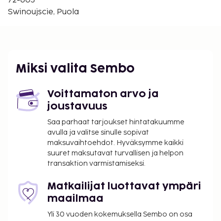
72-603
Fort Anioła - 14 km / 8,7 mi
Swinoujscie, Puola
Lähimmät lentokentät ovat:
Heringsdorf (HDF) - 20,2 km / 12,6 mi
Peenemünde (PEF) - 69,2 km / 43 mi
Käytössäsi on ympäri vuorokauden auki oleva
Miksi valita Sembo
vastaanotto, kielitaitoinen henkilökunta ja
jääkaappi yleisissä tiloissa. Palveluihin kuuluu
Voittamaton arvo ja
ilmainen pysäköinti. Hyödynnä vuokrattavat
joustavuus
polkupyörät, terassi ja puutarha. Tämän majatalon
palveluihin kuuluu muun muassa ilmainen langaton
Saa parhaat tarjoukset hintatakuumme
avulla ja valitse sinulle sopivat
internetyhteys, pelihalli/-huone ja piknikalue.
maksuvaihtoehdot. Hyväksymme kaikki
Majoituspaikka veloittaa seuraavat paikan päällä
suuret maksutavat turvallisen ja helpon
suoritettavat maksut. Maksuihin saattaa sisältyä
transaktion varmistamiseksi.
sovellettavat verot:
Matkailijat luottavat ympäri
Kaupungin perimä vero: 6.67 PLN per henkilö
maailmaa
per yö
Yli 30 vuoden kokemuksella Sembo on osa
Tässä on mainittu kaikki majoituspaikan meille