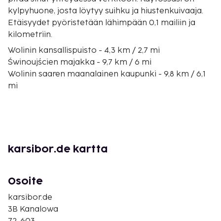
kylpyhuone, josta löytyy suihku ja hiustenkuivaaja.
Etäisyydet pyöristetään lähimpään 0,1 mailiin ja
kilometriin.
Wolinin kansallispuisto - 4,3 km / 2,7 mi
Świnoujścien majakka - 9,7 km / 6 mi
Wolinin saaren maanalainen kaupunki - 9,8 km / 6,1
mi
Puolan rannikon puolustusmuseo - 10,2 km / 6,4 mi
Gerhardin linnoitus - 10,2 km / 6,4 mi
Merikalastusmuseo - 12,3 km / 7,6 mi
Kalastusmuseo - 12,3 km / 7,6 mi
Kristuksen kirkko - 12,6 km / 7,8 mi
karsibor.de kartta
Park Chopina - 12,8 km / 8 mi
Protestanttisen kirkon torni - 13,1 km / 8,2 mi
Park Zdrojowy - 13,2 km / 8,2 mi
Osoite
Baltic Park Molo Vesipuisto - 13,9 km / 8,7 mi
karsibor.de
Zdrowian promenadi - 14 km / 8,7 mi
3B Kanalowa
Leijalautailumatkat - 14 km / 8,7 mi