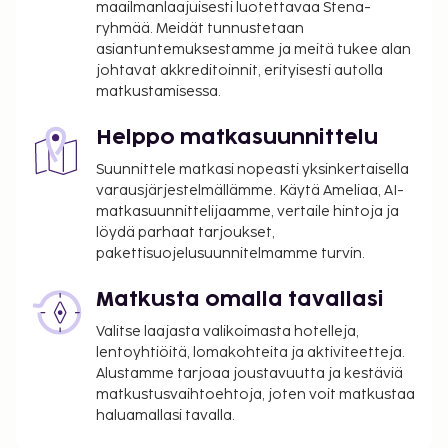
maailmanlaajuisesti luotettavaa Stena-
ilmoittamat maksut.
ryhmää. Meidät tunnustetaan
asiantuntemuksestamme ja meitä tukee alan
Yksi korkeintaan 2 vuotta vanha lapsi voi
johtavat akkreditoinnit, erityisesti autolla
majoittua ilmaiseksi, kun hän käyttää
matkustamisessa.
vanhemman tai huoltajan huoneessa olevia
sänkyjä.
Helppo matkasuunnittelu
Kontaktiton sisäänkirjautuminen ja kontaktiton
Suunnittele matkasi nopeasti yksinkertaisella
uloskirjautuminen ovat saatavilla.
varausjärjestelmällämme. Käytä Ameliaa, AI-
matkasuunnittelijaamme, vertaile hintoja ja
löydä parhaat tarjoukset,
pakettisuojelusuunnitelmamme turvin.
Matkusta omalla tavallasi
Valitse laajasta valikoimasta hotelleja,
lentoyhtiöitä, lomakohteita ja aktiviteetteja.
Alustamme tarjoaa joustavuutta ja kestäviä
matkustusvaihtoehtoja, joten voit matkustaa
haluamallasi tavalla.