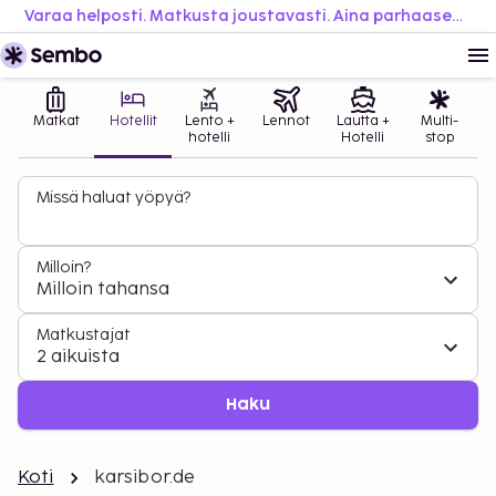
Varaa helposti. Matkusta joustavasti. Aina parhaaseen hintaan.
Matkat
Hotellit
Lento +
Lennot
Lautta +
Multi-
hotelli
Hotelli
stop
Missä haluat yöpyä?
Milloin?
Milloin tahansa
Matkustajat
2 aikuista
Haku
Koti
karsibor.de