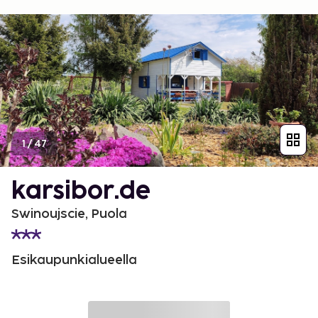
1
/
47
karsibor.de
Swinoujscie, Puola
Esikaupunkialueella